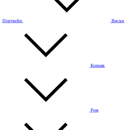
Портвейн
Виски
Коньяк
Ром