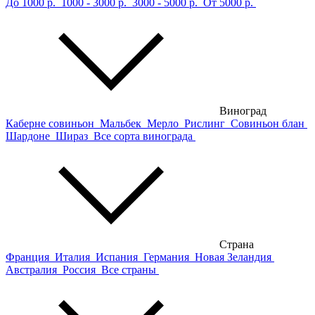
До 1000 р.
1000 - 3000 р.
3000 - 5000 р.
От 5000 р.
Виноград
Каберне совиньон
Мальбек
Мерло
Рислинг
Совиньон блан
Шардоне
Шираз
Все сорта винограда
Страна
Франция
Италия
Испания
Германия
Новая Зеландия
Австралия
Россия
Все страны