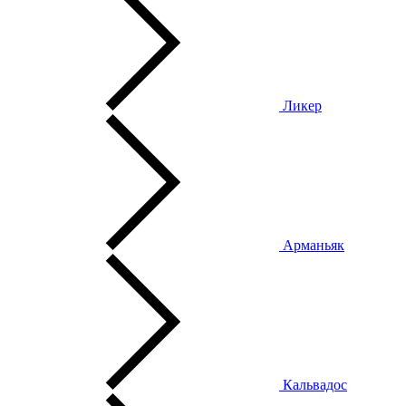
Ликер
Арманьяк
Кальвадос