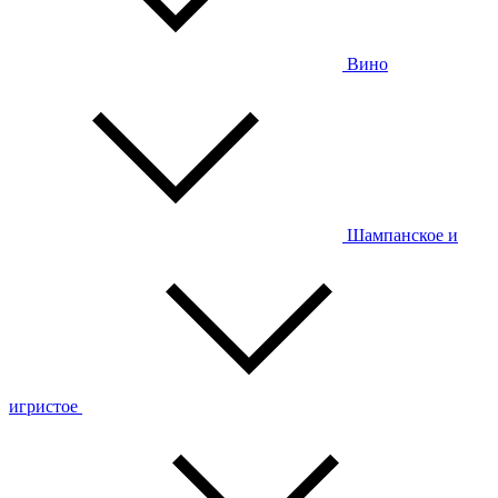
Вино
Шампанское и
игристое