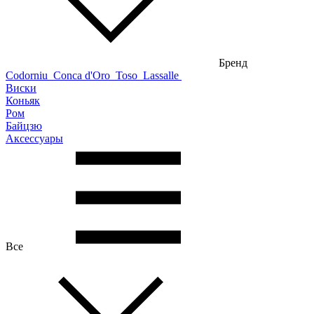
Бренд
Codorniu
Conca d'Oro
Toso
Lassalle
Виски
Коньяк
Ром
Байцзю
Аксессуары
Все