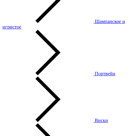
Шампанское и
игристое
Портвейн
Виски