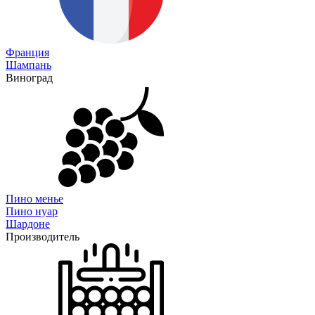
Франция
Шампань
Виноград
Пино менье
Пино нуар
Шардоне
Производитель