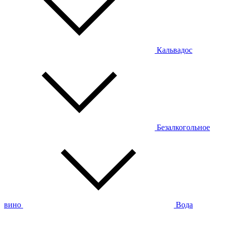
Кальвадос
Безалкогольное
вино
Вода