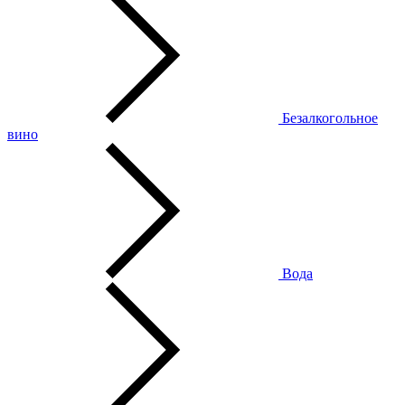
Безалкогольное
вино
Вода