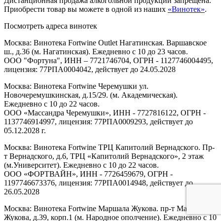
Дистанционная продажа алкогольной продукции запрещена.
Приобрести товар вы можете в одной из наших
«Винотек»
.
Посмотреть адреса винотек
Москва: Винотека Fortwine Outlet Нагатинская. Варшавское
ш., д.36 (м. Нагатинская). Ежедневно с 10 до 23 часов.
ООО "Фортуна", ИНН – 7721746704, ОГРН - 1127746004495,
лицензия: 77РПА0004042, действует до 24.05.2028
Москва: Винотека Fortwine Черемушки ул.
Новочеремушкинская, д.15/29. (м. Академическая).
Ежедневно с 10 до 22 часов.
ООО «Массандра Черемушки», ИНН - 7727816122, ОГРН -
1137746914997, лицензия: 77РПА0009293, действует до
05.12.2028 г.
Москва: Винотека Fortwine ТРЦ Капитолий Вернадского. Пр-
т Вернадского, д.6, ТРЦ «Капитолий Вернадского», 2 этаж
(м.Университет). Ежедневно с 10 до 22 часов.
ООО «ФОРТВАЙН», ИНН - 7726459679, ОГРН -
1197746673376, лицензия: 77РПА0014948, действует до
26.05.2028
Москва: Винотека Fortwine Маршала Жукова. пр-т Маршала
Жукова, д.39, корп.1 (м. Народное ополчение). Ежедневно с 10