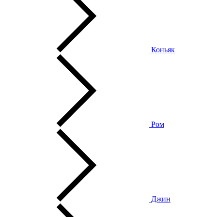
Коньяк
Ром
Джин