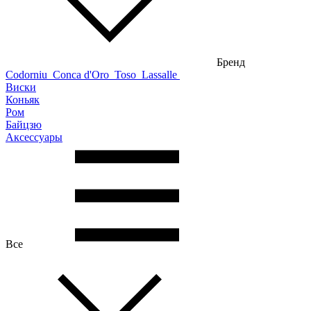
Бренд
Codorniu
Conca d'Oro
Toso
Lassalle
Виски
Коньяк
Ром
Байцзю
Аксессуары
Все