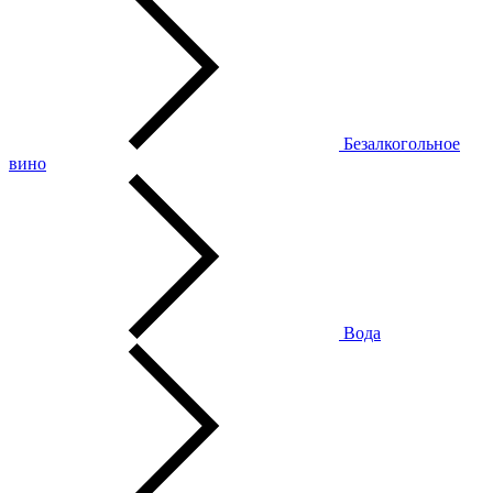
Безалкогольное
вино
Вода