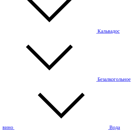
Кальвадос
Безалкогольное
вино
Вода