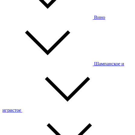
Вино
Шампанское и
игристое