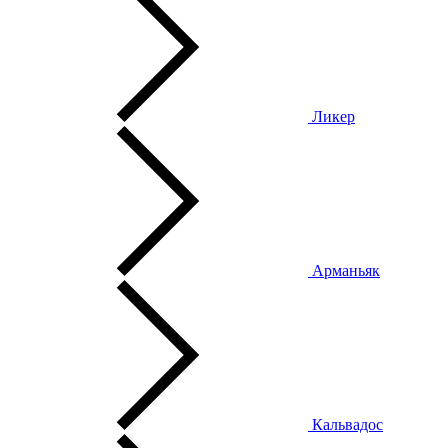
Ликер
Арманьяк
Кальвадос