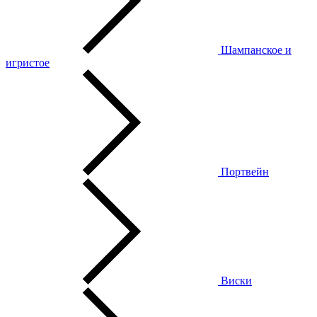
Шампанское и
игристое
Портвейн
Виски