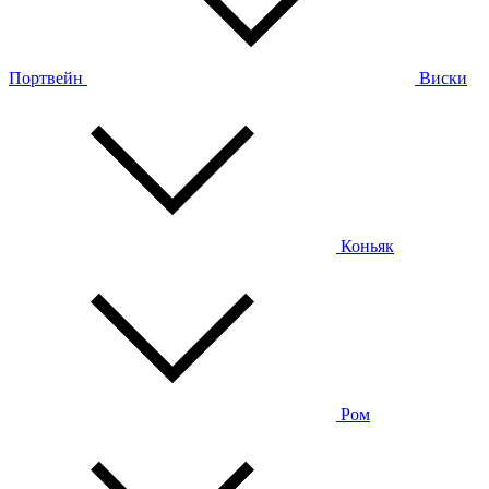
Портвейн
Виски
Коньяк
Ром