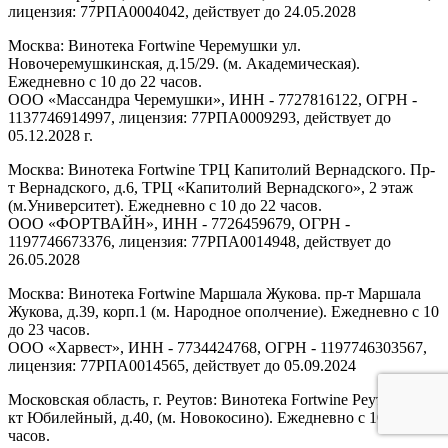
лицензия: 77РПА0004042, действует до 24.05.2028
Москва: Винотека Fortwine Черемушки ул.
Новочеремушкинская, д.15/29. (м. Академическая).
Ежедневно с 10 до 22 часов.
ООО «Массандра Черемушки», ИНН - 7727816122, ОГРН -
1137746914997, лицензия: 77РПА0009293, действует до
05.12.2028 г.
Москва: Винотека Fortwine ТРЦ Капитолий Вернадского. Пр-
т Вернадского, д.6, ТРЦ «Капитолий Вернадского», 2 этаж
(м.Университет). Ежедневно с 10 до 22 часов.
ООО «ФОРТВАЙН», ИНН - 7726459679, ОГРН -
1197746673376, лицензия: 77РПА0014948, действует до
26.05.2028
Москва: Винотека Fortwine Маршала Жукова. пр-т Маршала
Жукова, д.39, корп.1 (м. Народное ополчение). Ежедневно с 10
до 23 часов.
ООО «Харвест», ИНН - 7734424768, ОГРН - 1197746303567,
лицензия: 77РПА0014565, действует до 05.09.2024
Московская область, г. Реутов: Винотека Fortwine Реутов. пр-
кт Юбилейный, д.40, (м. Новокосино). Ежедневно с 10 до 22
часов.