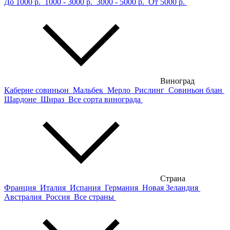
До 1000 р.
1000 - 3000 р.
3000 - 5000 р.
От 5000 р.
Виноград
Каберне совиньон
Мальбек
Мерло
Рислинг
Совиньон блан
Шардоне
Шираз
Все сорта винограда
Страна
Франция
Италия
Испания
Германия
Новая Зеландия
Австралия
Россия
Все страны