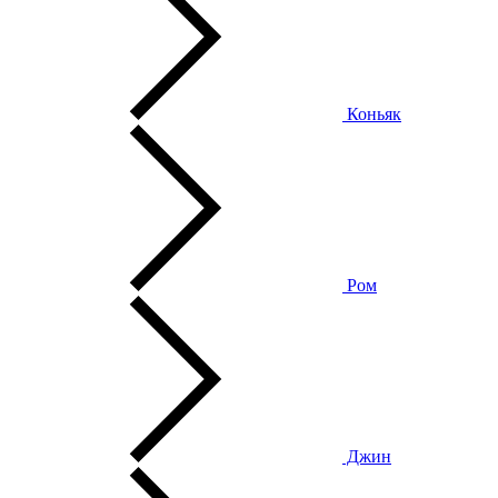
Коньяк
Ром
Джин