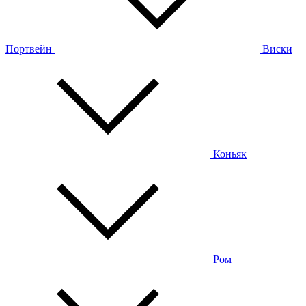
Портвейн
Виски
Коньяк
Ром