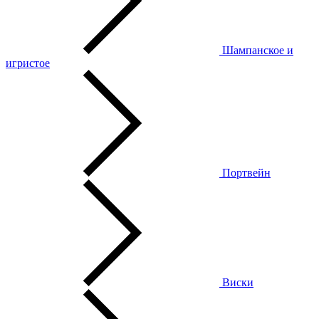
Шампанское и
игристое
Портвейн
Виски