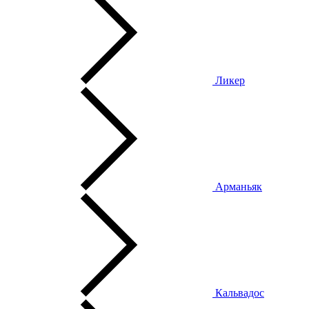
Ликер
Арманьяк
Кальвадос