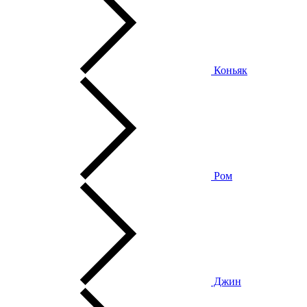
Коньяк
Ром
Джин