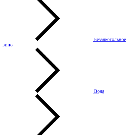
Безалкогольное
вино
Вода