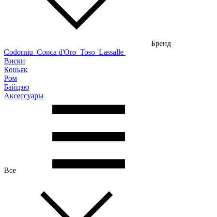
Бренд
Codorniu
Conca d'Oro
Toso
Lassalle
Виски
Коньяк
Ром
Байцзю
Аксессуары
Все