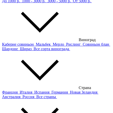
До 1000 р.
1000 - 3000 р.
3000 - 5000 р.
От 5000 р.
Виноград
Каберне совиньон
Мальбек
Мерло
Рислинг
Совиньон блан
Шардоне
Шираз
Все сорта винограда
Страна
Франция
Италия
Испания
Германия
Новая Зеландия
Австралия
Россия
Все страны