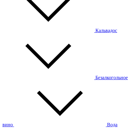
Кальвадос
Безалкогольное
вино
Вода