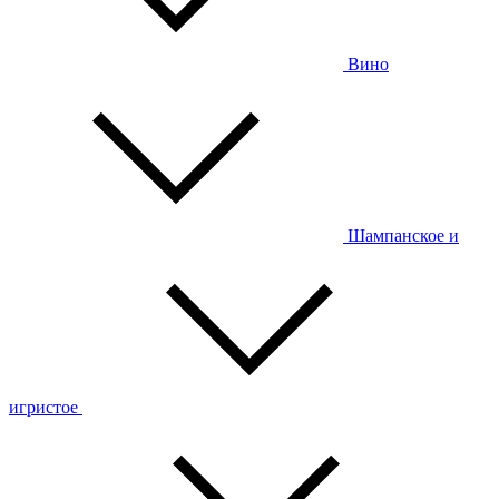
Вино
Шампанское и
игристое