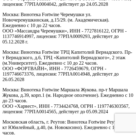
лицензия: 77РПА0004042, действует до 24.05.2028
Москва: Винотека Fortwine Черемушки ул.
Новочеремушкинская, д.15/29. (м. Академическая).
Ежедневно с 10 до 22 часов.
ООО «Массандра Черемушки», ИНН - 7727816122, ОГРН -
1137746914997, лицензия: 77РПА0009293, действует до
05.12.2028 г.
Москва: Винотека Fortwine ТРЦ Капитолий Вернадского. Пр-
т Вернадского, д.6, ТРЦ «Капитолий Вернадского», 2 этаж
(м.Университет). Ежедневно с 10 до 22 часов.
ООО «ФОРТВАЙН», ИНН - 7726459679, ОГРН -
1197746673376, лицензия: 77РПА0014948, действует до
26.05.2028
Москва: Винотека Fortwine Маршала Жукова. пр-т Маршала
Жукова, д.39, корп.1 (м. Народное ополчение). Ежедневно с 10
до 23 часов.
ООО «Харвест», ИНН - 7734424768, ОГРН - 1197746303567,
лицензия: 77РПА0014565, действует до 05.09.2024
Московская область, г. Реутов: Винотека Fortwine Реутов. пр-
кт Юбилейный, д.40, (м. Новокосино). Ежедневно с 10 до 22
часов.