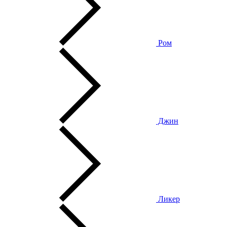
Ром
Джин
Ликер