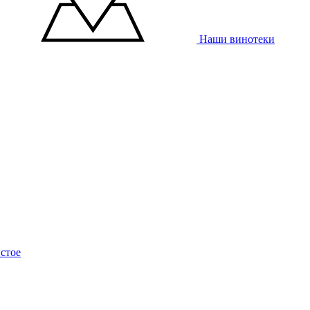
Наши винотеки
стое