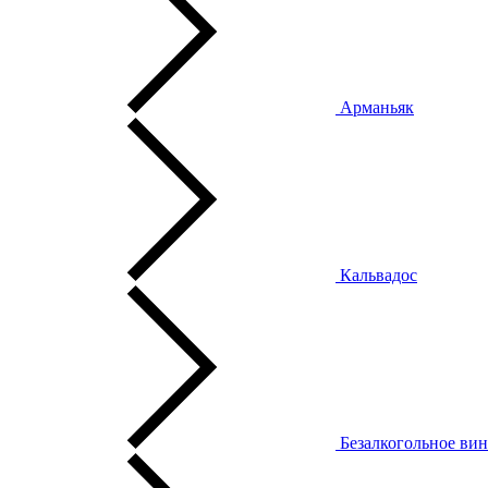
Арманьяк
Кальвадос
Безалкогольное ви