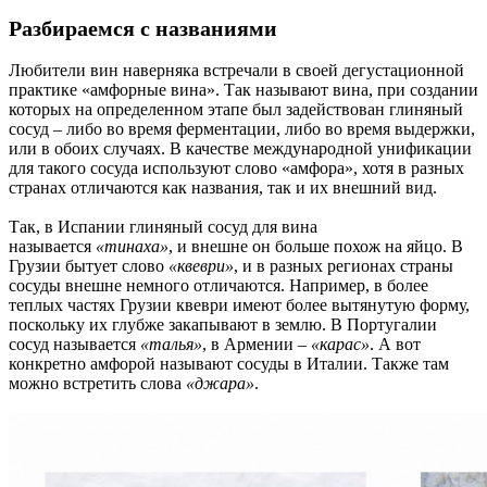
Разбираемся с названиями
Любители вин наверняка встречали в своей дегустационной
практике «амфорные вина». Так называют вина, при создании
которых на определенном этапе был задействован глиняный
сосуд – либо во время ферментации, либо во время выдержки,
или в обоих случаях. В качестве международной унификации
для такого сосуда используют слово «амфора», хотя в разных
странах отличаются как названия, так и их внешний вид.
Так, в Испании глиняный сосуд для вина
называется
«тинаха»
, и внешне он больше похож на яйцо. В
Грузии бытует слово
«квеври»
, и в разных регионах страны
сосуды внешне немного отличаются. Например, в более
теплых частях Грузии квеври имеют более вытянутую форму,
поскольку их глубже закапывают в землю. В Португалии
сосуд называется
«талья»
, в Армении –
«карас»
. А вот
конкретно амфорой называют сосуды в Италии. Также там
можно встретить слова
«джара»
.