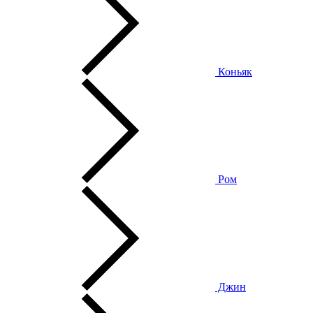
Коньяк
Ром
Джин