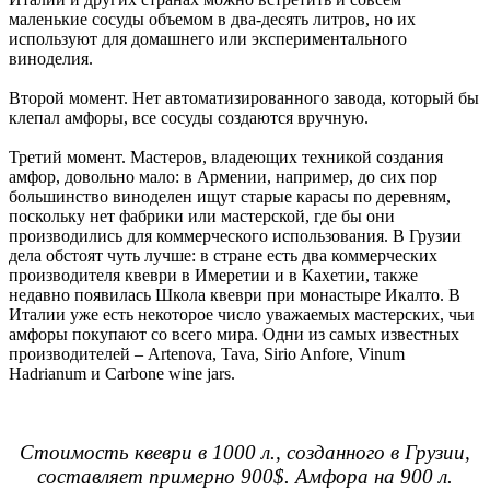
маленькие сосуды объемом в два-десять литров, но их
используют для домашнего или экспериментального
виноделия.
Второй момент. Нет автоматизированного завода, который бы
клепал амфоры, все сосуды создаются вручную.
Третий момент. Мастеров, владеющих техникой создания
амфор, довольно мало: в Армении, например, до сих пор
большинство виноделен ищут старые карасы по деревням,
поскольку нет фабрики или мастерской, где бы они
производились для коммерческого использования. В Грузии
дела обстоят чуть лучше: в стране есть два коммерческих
производителя квеври в Имеретии и в Кахетии, также
недавно появилась Школа квеври при монастыре Икалто. В
Италии уже есть некоторое число уважаемых мастерских, чьи
амфоры покупают со всего мира. Одни из самых известных
производителей – Artenova, Tava, Sirio Anfore, Vinum
Hadrianum и Carbone wine jars.
Стоимость квеври в 1000 л., созданного в Грузии,
составляет примерно 900$. Амфора на 900 л.