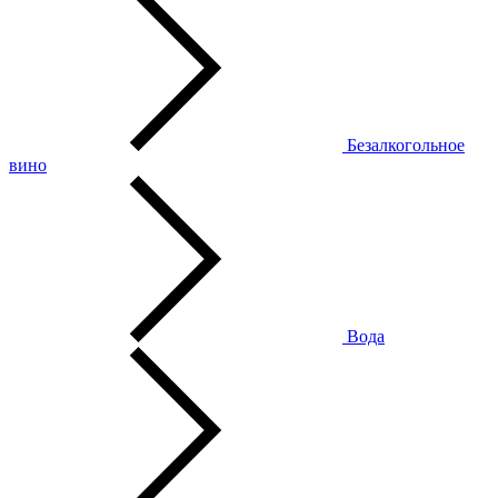
Безалкогольное
вино
Вода