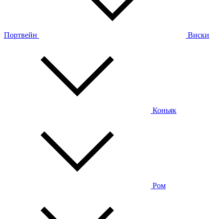
Портвейн
Виски
Коньяк
Ром