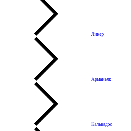
Ликер
Арманьяк
Кальвадос