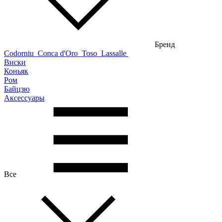
Бренд
Codorniu
Conca d'Oro
Toso
Lassalle
Виски
Коньяк
Ром
Байцзю
Аксессуары
Все