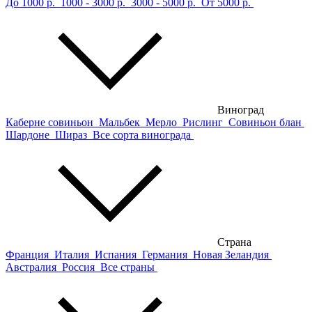
До 1000 р.
1000 - 3000 р.
3000 - 5000 р.
От 5000 р.
Виноград
Каберне совиньон
Мальбек
Мерло
Рислинг
Совиньон блан
Шардоне
Шираз
Все сорта винограда
Страна
Франция
Италия
Испания
Германия
Новая Зеландия
Австралия
Россия
Все страны