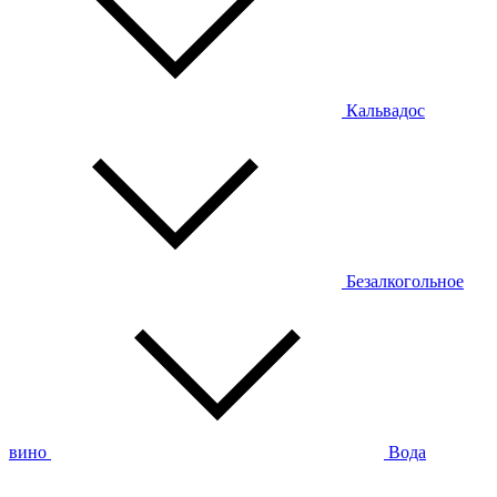
Кальвадос
Безалкогольное
вино
Вода