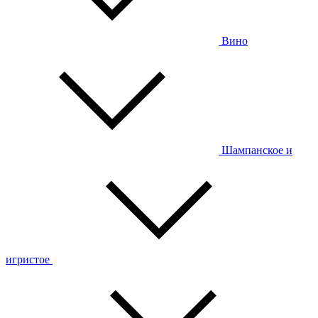
Вино
Шампанское и
игристое