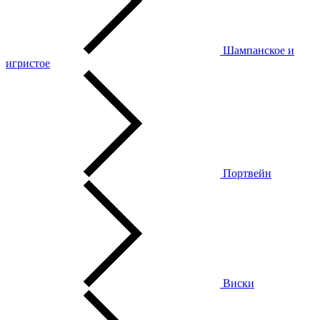
Шампанское и
игристое
Портвейн
Виски