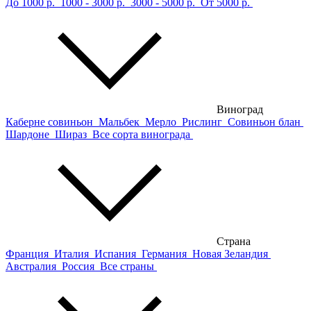
До 1000 р.
1000 - 3000 р.
3000 - 5000 р.
От 5000 р.
Виноград
Каберне совиньон
Мальбек
Мерло
Рислинг
Совиньон блан
Шардоне
Шираз
Все сорта винограда
Страна
Франция
Италия
Испания
Германия
Новая Зеландия
Австралия
Россия
Все страны