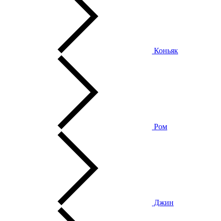
Коньяк
Ром
Джин