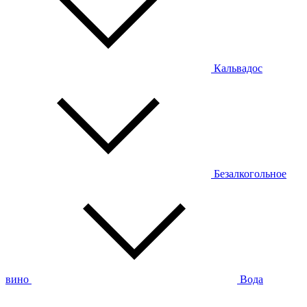
Кальвадос
Безалкогольное
вино
Вода