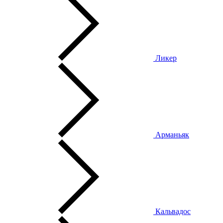
Ликер
Арманьяк
Кальвадос