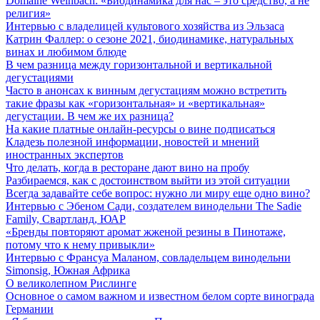
Domaine Weinbach: «Биодинамика для нас – это средство, а не
религия»
Интервью с владелицей культового хозяйства из Эльзаса
Катрин Фаллер: о сезоне 2021, биодинамике, натуральных
винах и любимом блюде
В чем разница между горизонтальной и вертикальной
дегустациями
Часто в анонсах к винным дегустациям можно встретить
такие фразы как «горизонтальная» и «вертикальная»
дегустации. В чем же их разница?
На какие платные онлайн-ресурсы о вине подписаться
Кладезь полезной информации, новостей и мнений
иностранных экспертов
Что делать, когда в ресторане дают вино на пробу
Разбираемся, как с достоинством выйти из этой ситуации
Всегда задавайте себе вопрос: нужно ли миру еще одно вино?
Интервью с Эбеном Сади, создателем винодельни The Sadie
Family, Свартланд, ЮАР
«Бренды повторяют аромат жженой резины в Пинотаже,
потому что к нему привыкли»
Интервью с Франсуа Маланом, совладельцем винодельни
Simonsig, Южная Африка
О великолепном Рислинге
Основное о самом важном и известном белом сорте винограда
Германии