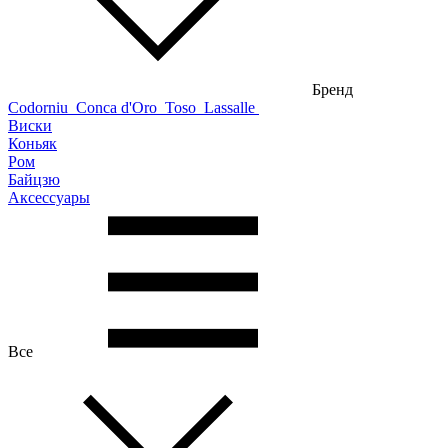
Бренд
Codorniu
Conca d'Oro
Toso
Lassalle
Виски
Коньяк
Ром
Байцзю
Аксессуары
Все