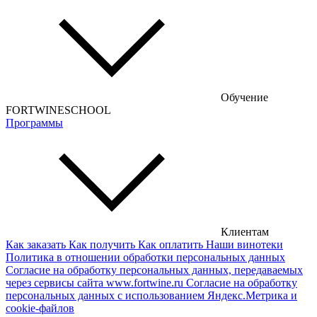
Турецкие вина
Португальские вина
Аргентинские вина
Венгерские вина
Обучение
Кипрские вина
FORTWINESCHOOL
Программы
Армянские вина
Американские вина
Грузинские вина
Сербские вина
Чешские вина
Клиентам
Как заказать
Как получить
Как оплатить
Наши винотеки
Сирийские вина
Политика в отношении обработки персональных данных
Согласие на обработку персональных данных, передаваемых
через сервисы сайта www.fortwine.ru
Согласие на обработку
персональных данных с использованием Яндекс.Метрика и
cookie-файлов