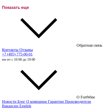
Розовое вино
Показать еще
Сухие вина
Полусухие вина
Полусладкие вина
Сладкие вина
Обратная связь
Австралийские вина
Контакты
Отзывы
+7 (495) 775-00-01
Итальянские вина
пн-пт с 10:00 до 19:00
Испанские вина
Немецкие вина
Австрийские вина
Французские вина
Российские вина
О FortWine
Новости
Блог
О компании
Гарантии
Производители
Чилийские вина
Вакансии
English