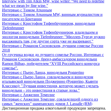
Interview with Tim Atkin MW, wine writer: “We need to redefine
what we mean by fine wine.”
Интервью с Тимом Аткиным
Интервью с Тимом Аткиным MW, винным журналистом и
писателем из Британии
Интервью с Кристофом Тифенбруннером, винодельня
Tiefenbrunner
Интервью с Кристофом Тифенбруннером, владельцем и
энологом винодельни Tiefenbrunner: "Мюллер-Тургау нужно
высаживать там, где другие сорта уже не вызревают."
Интервью с Романом Сосновским, лучшим сомелье России
2018
От грузчика водки до лучшего сомелье России. Интервью с
Романом Сосновским, бренд-амбассадором винодельни
Ramon Bilbao, победителем “XVIII Российского конкурса
сомелье”.
Интервью с Пьеро Ланца, винодельня Poggerino
Интервью с Пьеро Ланца, совладельцем и виноделом
итальянской винодельни Поджерино (Poggerino, Кьянти
Классико): "Лучшая инвестиция, которую может сделать
винодельня – это инвестиция в старые лозы."
Интервью с Анжелин Темплие
Интервью с Анжелин Темплие, совладелицей одного из
самых "женских" шампанских домов J. Lassalle (RM)
Дистанционная продажа алкогольной продукции запрещена.