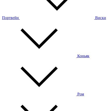
Портвейн
Виски
Коньяк
Ром