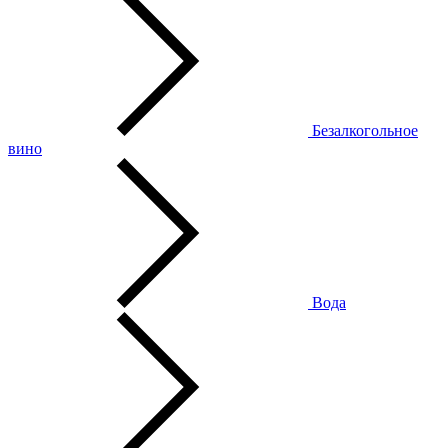
Безалкогольное
вино
Вода