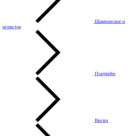
Шампанское и
игристое
Портвейн
Виски