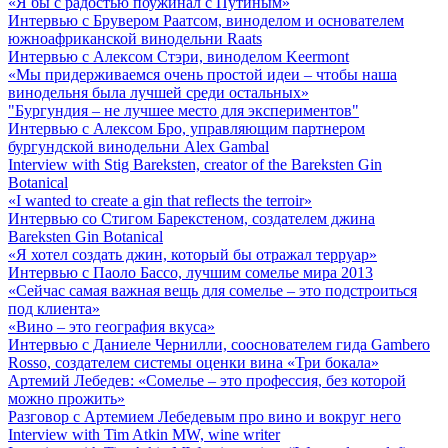
«Я бы с радостью поужинал с Путиным»
Интервью с Брувером Раатсом, виноделом и основателем
южноафриканской винодельни Raats
Интервью с Алексом Стэри, виноделом Keermont
«Мы придерживаемся очень простой идеи – чтобы наша
винодельня была лучшей среди остальных»
"Бургундия – не лучшее место для экспериментов "
Интервью с Алексом Бро, управляющим партнером
бургундской винодельни Alex Gambal
Interview with Stig Bareksten, creator of the Bareksten Gin
Botanical
«I wanted to create a gin that reflects the terroir»
Интервью со Стигом Барекстеном, создателем джина
Bareksten Gin Botanical
«Я хотел создать джин, который бы отражал терруар»
Интервью с Паоло Бассо, лучшим сомелье мира 2013
«Сейчас самая важная вещь для сомелье – это подстроиться
под клиента»
«Вино – это география вкуса»
Интервью с Даниеле Чернилли, сооснователем гида Gambero
Rosso, создателем системы оценки вина «Три бокала»
Артемий Лебедев: «Сомелье – это профессия, без которой
можно прожить»
Разговор с Артемием Лебедевым про вино и вокруг него
Interview with Tim Atkin MW, wine writer