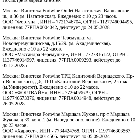
Посмотреть адреса винотек
Москва: Винотека Fortwine Outlet Нагатинская. Варшавское
ш., д.36 (м. Нагатинская). Ежедневно с 10 до 23 часов.
ООО "Фортуна", ИНН – 7721746704, ОГРН - 1127746004495,
лицензия: 77РПА0004042, действует до 24.05.2028
Москва: Винотека Fortwine Черемушки ул.
Новочеремушкинская, д.15/29. (м. Академическая).
Ежедневно с 10 до 22 часов.
ООО «Массандра Черемушки», ИНН - 7727816122, ОГРН -
1137746914997, лицензия: 77РПА0009293, действует до
05.12.2028 г.
Москва: Винотека Fortwine ТРЦ Капитолий Вернадского. Пр-
т Вернадского, д.6, ТРЦ «Капитолий Вернадского», 2 этаж
(м.Университет). Ежедневно с 10 до 22 часов.
ООО «ФОРТВАЙН», ИНН - 7726459679, ОГРН -
1197746673376, лицензия: 77РПА0014948, действует до
26.05.2028
Москва: Винотека Fortwine Маршала Жукова. пр-т Маршала
Жукова, д.39, корп.1 (м. Народное ополчение). Ежедневно с 10
до 23 часов.
ООО «Харвест», ИНН - 7734424768, ОГРН - 1197746303567,
лицензия: 77РПА0014565, действует до 05.09.2024