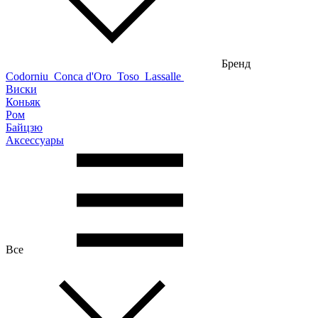
Бренд
Codorniu
Conca d'Oro
Toso
Lassalle
Виски
Коньяк
Ром
Байцзю
Аксессуары
Все