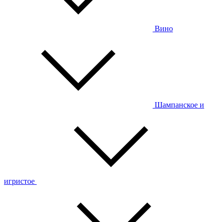
Вино
Шампанское и
игристое