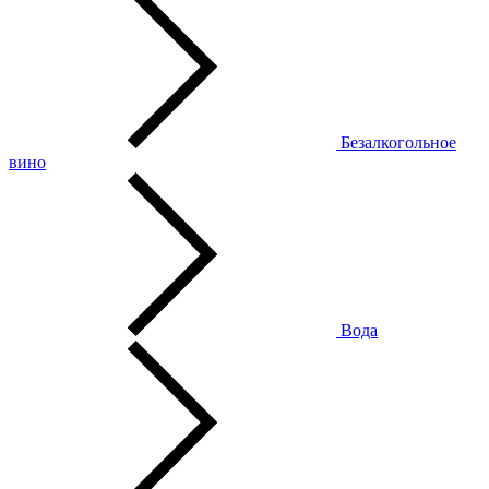
Безалкогольное
вино
Вода