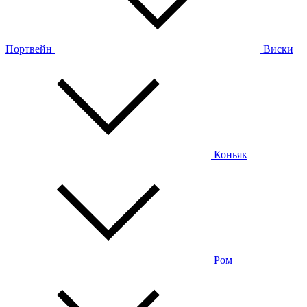
Портвейн
Виски
Коньяк
Ром