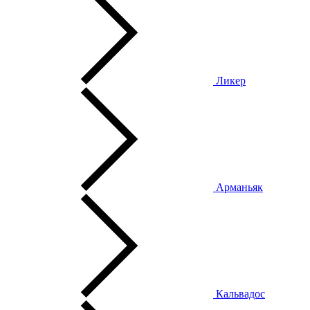
Ликер
Арманьяк
Кальвадос