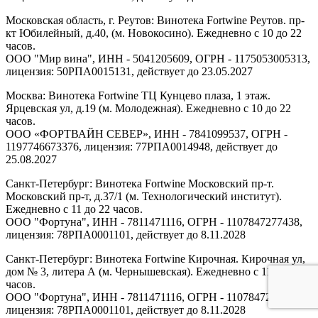
Московская область, г. Реутов: Винотека Fortwine Реутов. пр-
кт Юбилейный, д.40, (м. Новокосино). Ежедневно с 10 до 22
часов.
ООО "Мир вина", ИНН - 5041205609, ОГРН - 1175053005313,
лицензия: 50РПА0015131, действует до 23.05.2027
Москва: Винотека Fortwine ТЦ Кунцево плаза, 1 этаж.
Ярцевская ул, д.19 (м. Молодежная). Ежедневно с 10 до 22
часов.
ООО «ФОРТВАЙН СЕВЕР», ИНН - 7841099537, ОГРН -
1197746673376, лицензия: 77РПА0014948, действует до
25.08.2027
Санкт-Петербург: Винотека Fortwine Московский пр-т.
Московский пр-т, д.37/1 (м. Технологический институт).
Ежедневно с 11 до 22 часов.
ООО "Фортуна", ИНН - 7811471116, ОГРН - 1107847277438,
лицензия: 78РПА0001101, действует до 8.11.2028
Санкт-Петербург: Винотека Fortwine Кирочная. Кирочная ул,
дом № 3, литера А (м. Чернышевская). Ежедневно с 11 до 22
часов.
ООО "Фортуна", ИНН - 7811471116, ОГРН - 1107847277438,
лицензия: 78РПА0001101, действует до 8.11.2028