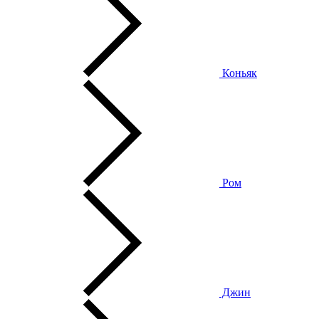
Коньяк
Ром
Джин