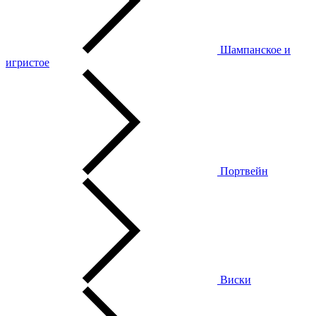
Шампанское и
игристое
Портвейн
Виски