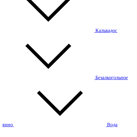
Кальвадос
Безалкогольное
вино
Вода