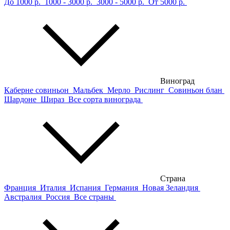
До 1000 р.
1000 - 3000 р.
3000 - 5000 р.
От 5000 р.
Виноград
Каберне совиньон
Мальбек
Мерло
Рислинг
Совиньон блан
Шардоне
Шираз
Все сорта винограда
Страна
Франция
Италия
Испания
Германия
Новая Зеландия
Австралия
Россия
Все страны