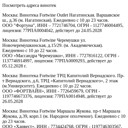
Посмотреть адреса винотек
Москва: Винотека Fortwine Outlet Нагатинская. Варшавское
ш., д.36 (м. Нагатинская). Ежедневно с 10 до 23 часов.
ООО "Фортуна", ИНН – 7721746704, ОГРН - 1127746004495,
лицензия: 77РПА0004042, действует до 24.05.2028
Москва: Винотека Fortwine Черемушки ул.
Новочеремушкинская, д.15/29. (м. Академическая).
Ежедневно с 10 до 22 часов.
ООО «Массандра Черемушки», ИНН - 7727816122, ОГРН -
1137746914997, лицензия: 77РПА0009293, действует до
05.12.2028 г.
Москва: Винотека Fortwine ТРЦ Капитолий Вернадского. Пр-
т Вернадского, д.6, ТРЦ «Капитолий Вернадского», 2 этаж
(м.Университет). Ежедневно с 10 до 22 часов.
ООО «ФОРТВАЙН», ИНН - 7726459679, ОГРН -
1197746673376, лицензия: 77РПА0014948, действует до
26.05.2028
Москва: Винотека Fortwine Маршала Жукова. пр-т Маршала
Жукова, д.39, корп.1 (м. Народное ополчение). Ежедневно с 10
до 23 часов.
ООО «Харвест», ИНН - 7734424768, ОГРН - 1197746303567,