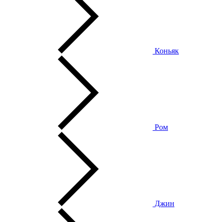
Коньяк
Ром
Джин