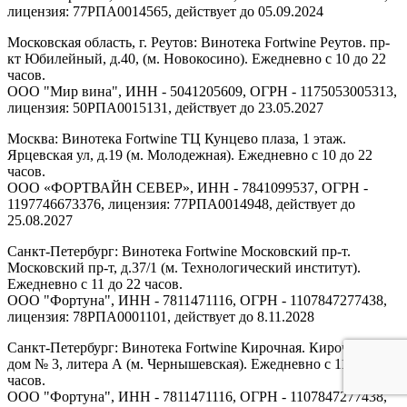
лицензия: 77РПА0014565, действует до 05.09.2024
Московская область, г. Реутов: Винотека Fortwine Реутов. пр-
кт Юбилейный, д.40, (м. Новокосино). Ежедневно с 10 до 22
часов.
ООО "Мир вина", ИНН - 5041205609, ОГРН - 1175053005313,
лицензия: 50РПА0015131, действует до 23.05.2027
Москва: Винотека Fortwine ТЦ Кунцево плаза, 1 этаж.
Ярцевская ул, д.19 (м. Молодежная). Ежедневно с 10 до 22
часов.
ООО «ФОРТВАЙН СЕВЕР», ИНН - 7841099537, ОГРН -
1197746673376, лицензия: 77РПА0014948, действует до
25.08.2027
Санкт-Петербург: Винотека Fortwine Московский пр-т.
Московский пр-т, д.37/1 (м. Технологический институт).
Ежедневно с 11 до 22 часов.
ООО "Фортуна", ИНН - 7811471116, ОГРН - 1107847277438,
лицензия: 78РПА0001101, действует до 8.11.2028
Санкт-Петербург: Винотека Fortwine Кирочная. Кирочная ул,
дом № 3, литера А (м. Чернышевская). Ежедневно с 11 до 22
часов.
ООО "Фортуна", ИНН - 7811471116, ОГРН - 1107847277438,