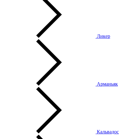
Ликер
Арманьяк
Кальвадос