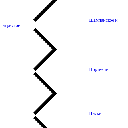
Шампанское и
игристое
Портвейн
Виски