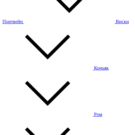
Портвейн
Виски
Коньяк
Ром