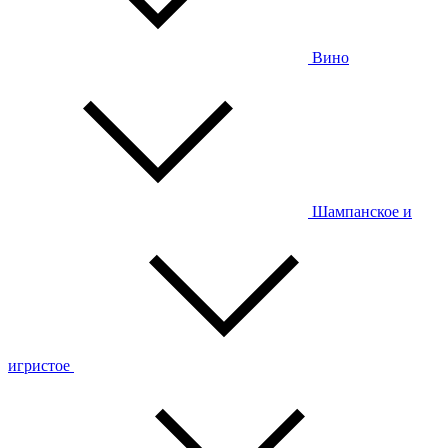
Вино
Шампанское и
игристое