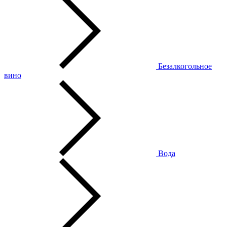
Безалкогольное
вино
Вода