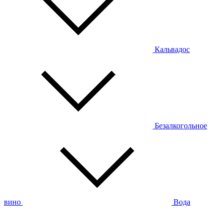
Кальвадос
Безалкогольное
вино
Вода