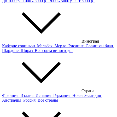
До 1000 р.
1000 - 3000 р.
3000 - 5000 р.
От 5000 р.
Виноград
Каберне совиньон
Мальбек
Мерло
Рислинг
Совиньон блан
Шардоне
Шираз
Все сорта винограда
Страна
Франция
Италия
Испания
Германия
Новая Зеландия
Австралия
Россия
Все страны