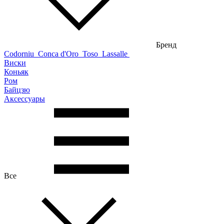
Бренд
Codorniu
Conca d'Oro
Toso
Lassalle
Виски
Коньяк
Ром
Байцзю
Аксессуары
Все