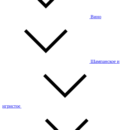
Вино
Шампанское и
игристое