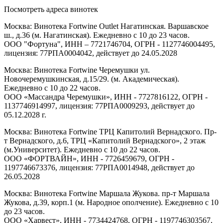
Посмотреть адреса винотек
Москва: Винотека Fortwine Outlet Нагатинская. Варшавское
ш., д.36 (м. Нагатинская). Ежедневно с 10 до 23 часов.
ООО "Фортуна", ИНН – 7721746704, ОГРН - 1127746004495,
лицензия: 77РПА0004042, действует до 24.05.2028
Москва: Винотека Fortwine Черемушки ул.
Новочеремушкинская, д.15/29. (м. Академическая).
Ежедневно с 10 до 22 часов.
ООО «Массандра Черемушки», ИНН - 7727816122, ОГРН -
1137746914997, лицензия: 77РПА0009293, действует до
05.12.2028 г.
Москва: Винотека Fortwine ТРЦ Капитолий Вернадского. Пр-
т Вернадского, д.6, ТРЦ «Капитолий Вернадского», 2 этаж
(м.Университет). Ежедневно с 10 до 22 часов.
ООО «ФОРТВАЙН», ИНН - 7726459679, ОГРН -
1197746673376, лицензия: 77РПА0014948, действует до
26.05.2028
Москва: Винотека Fortwine Маршала Жукова. пр-т Маршала
Жукова, д.39, корп.1 (м. Народное ополчение). Ежедневно с 10
до 23 часов.
ООО «Харвест», ИНН - 7734424768, ОГРН - 1197746303567,