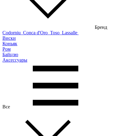
Бренд
Codorniu
Conca d'Oro
Toso
Lassalle
Виски
Коньяк
Ром
Байцзю
Аксессуары
Все