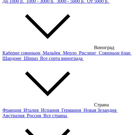
До 1000 р.
1000 - 3000 р.
3000 - 5000 р.
От 5000 р.
Виноград
Каберне совиньон
Мальбек
Мерло
Рислинг
Совиньон блан
Шардоне
Шираз
Все сорта винограда
Страна
Франция
Италия
Испания
Германия
Новая Зеландия
Австралия
Россия
Все страны