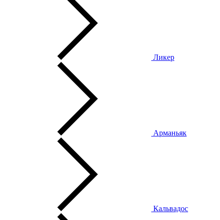
Ликер
Арманьяк
Кальвадос