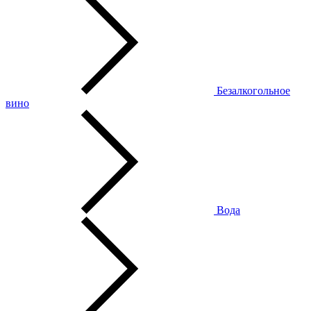
Безалкогольное
вино
Вода