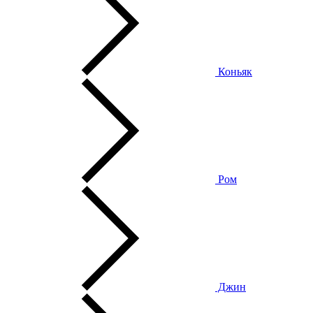
Коньяк
Ром
Джин