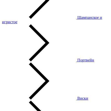
Шампанское и
игристое
Портвейн
Виски