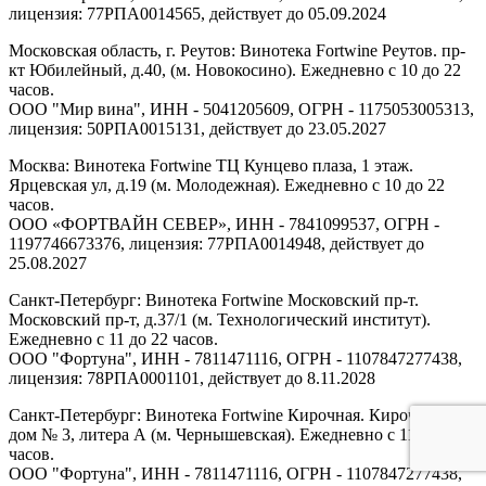
лицензия: 77РПА0014565, действует до 05.09.2024
Московская область, г. Реутов: Винотека Fortwine Реутов. пр-
кт Юбилейный, д.40, (м. Новокосино). Ежедневно с 10 до 22
часов.
ООО "Мир вина", ИНН - 5041205609, ОГРН - 1175053005313,
лицензия: 50РПА0015131, действует до 23.05.2027
Москва: Винотека Fortwine ТЦ Кунцево плаза, 1 этаж.
Ярцевская ул, д.19 (м. Молодежная). Ежедневно с 10 до 22
часов.
ООО «ФОРТВАЙН СЕВЕР», ИНН - 7841099537, ОГРН -
1197746673376, лицензия: 77РПА0014948, действует до
25.08.2027
Санкт-Петербург: Винотека Fortwine Московский пр-т.
Московский пр-т, д.37/1 (м. Технологический институт).
Ежедневно с 11 до 22 часов.
ООО "Фортуна", ИНН - 7811471116, ОГРН - 1107847277438,
лицензия: 78РПА0001101, действует до 8.11.2028
Санкт-Петербург: Винотека Fortwine Кирочная. Кирочная ул,
дом № 3, литера А (м. Чернышевская). Ежедневно с 11 до 22
часов.
ООО "Фортуна", ИНН - 7811471116, ОГРН - 1107847277438,