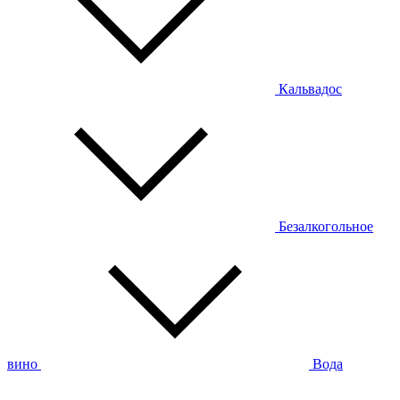
Кальвадос
Безалкогольное
вино
Вода