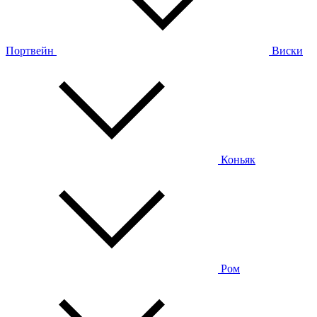
Портвейн
Виски
Коньяк
Ром