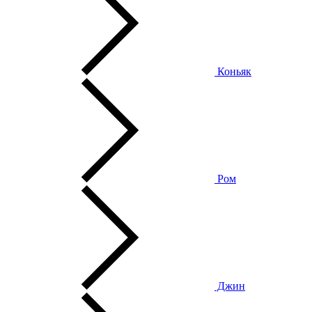
Коньяк
Ром
Джин