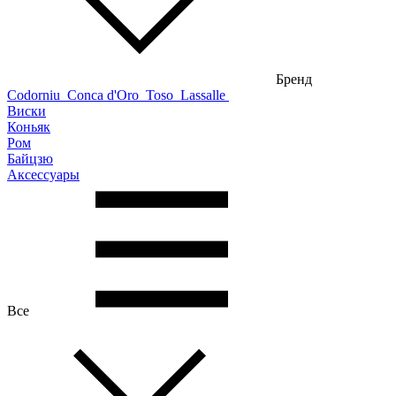
Бренд
Codorniu
Conca d'Oro
Toso
Lassalle
Виски
Коньяк
Ром
Байцзю
Аксессуары
Все