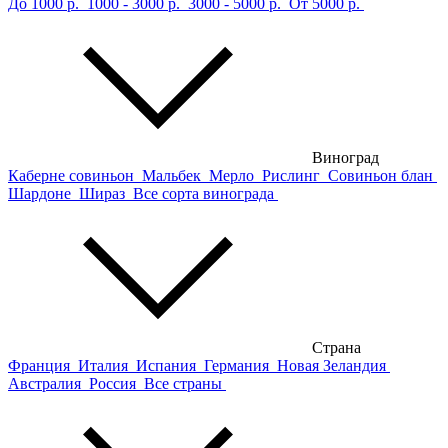
До 1000 р.
1000 - 3000 р.
3000 - 5000 р.
От 5000 р.
Виноград
Каберне совиньон
Мальбек
Мерло
Рислинг
Совиньон блан
Шардоне
Шираз
Все сорта винограда
Страна
Франция
Италия
Испания
Германия
Новая Зеландия
Австралия
Россия
Все страны