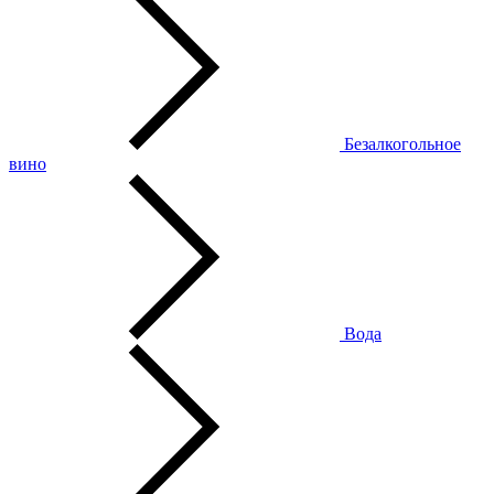
Безалкогольное
вино
Вода