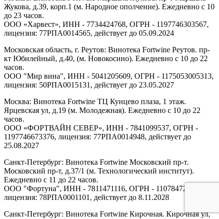
Жукова, д.39, корп.1 (м. Народное ополчение). Ежедневно с 10
до 23 часов.
ООО «Харвест», ИНН - 7734424768, ОГРН - 1197746303567,
лицензия: 77РПА0014565, действует до 05.09.2024
Московская область, г. Реутов: Винотека Fortwine Реутов. пр-
кт Юбилейный, д.40, (м. Новокосино). Ежедневно с 10 до 22
часов.
ООО "Мир вина", ИНН - 5041205609, ОГРН - 1175053005313,
лицензия: 50РПА0015131, действует до 23.05.2027
Москва: Винотека Fortwine ТЦ Кунцево плаза, 1 этаж.
Ярцевская ул, д.19 (м. Молодежная). Ежедневно с 10 до 22
часов.
ООО «ФОРТВАЙН СЕВЕР», ИНН - 7841099537, ОГРН -
1197746673376, лицензия: 77РПА0014948, действует до
25.08.2027
Санкт-Петербург: Винотека Fortwine Московский пр-т.
Московский пр-т, д.37/1 (м. Технологический институт).
Ежедневно с 11 до 22 часов.
ООО "Фортуна", ИНН - 7811471116, ОГРН - 1107847277438,
лицензия: 78РПА0001101, действует до 8.11.2028
Санкт-Петербург: Винотека Fortwine Кирочная. Кирочная ул,