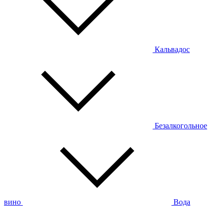
Кальвадос
Безалкогольное
вино
Вода