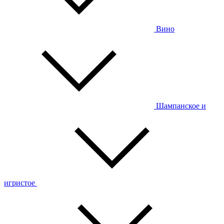
Вино
Шампанское и
игристое