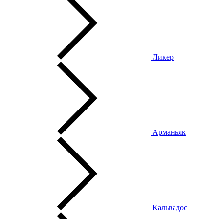
Ликер
Арманьяк
Кальвадос