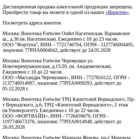
Дистанционная продажа алкогольной продукции запрещена.
Приобрести товар вы можете в одной из наших
«Винотек»
.
Посмотреть адреса винотек
Москва: Винотека Fortwine Outlet Нагатинская. Варшавское
ш., д.36 (м. Нагатинская). Ежедневно с 10 до 23 часов.
ООО "Фортуна", ИНН – 7721746704, ОГРН - 1127746004495,
лицензия: 77РПА0004042, действует до 24.05.2028
Москва: Винотека Fortwine Черемушки ул.
Новочеремушкинская, д.15/29. (м. Академическая).
Ежедневно с 10 до 22 часов.
ООО «Массандра Черемушки», ИНН - 7727816122, ОГРН -
1137746914997, лицензия: 77РПА0009293, действует до
05.12.2028 г.
Москва: Винотека Fortwine ТРЦ Капитолий Вернадского. Пр-
т Вернадского, д.6, ТРЦ «Капитолий Вернадского», 2 этаж
(м.Университет). Ежедневно с 10 до 22 часов.
ООО «ФОРТВАЙН», ИНН - 7726459679, ОГРН -
1197746673376, лицензия: 77РПА0014948, действует до
26.05.2028
Москва: Винотека Fortwine Маршала Жукова. пр-т Маршала