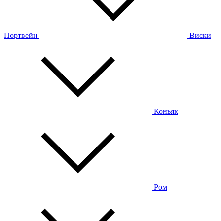
Портвейн
Виски
Коньяк
Ром