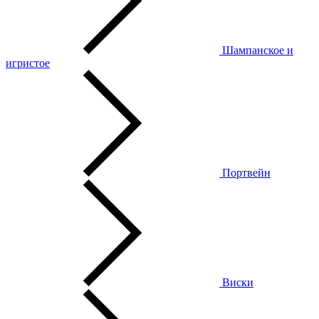
Шампанское и
игристое
Портвейн
Виски