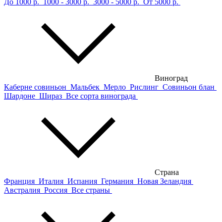
До 1000 р.
1000 - 3000 р.
3000 - 5000 р.
От 5000 р.
Виноград
Каберне совиньон
Мальбек
Мерло
Рислинг
Совиньон блан
Шардоне
Шираз
Все сорта винограда
Страна
Франция
Италия
Испания
Германия
Новая Зеландия
Австралия
Россия
Все страны