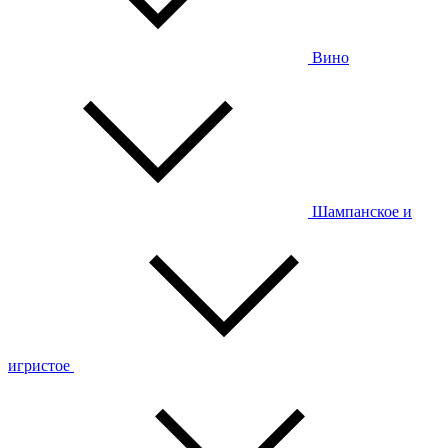
Вино
Шампанское и
игристое