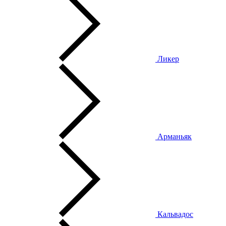
Ликер
Арманьяк
Кальвадос