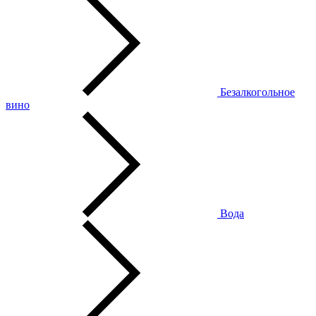
Безалкогольное
вино
Вода