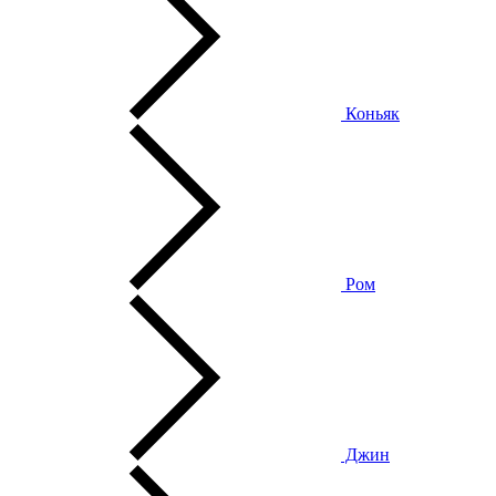
Коньяк
Ром
Джин