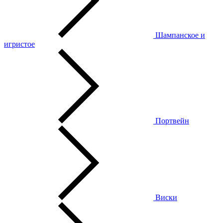
Шампанское и
игристое
Портвейн
Виски