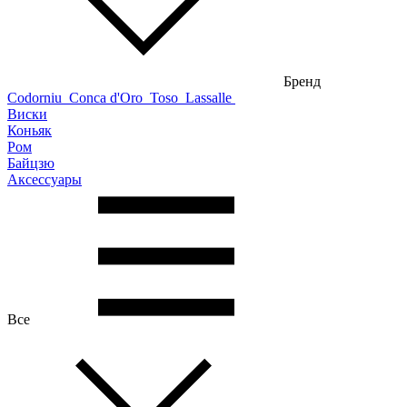
Бренд
Codorniu
Conca d'Oro
Toso
Lassalle
Виски
Коньяк
Ром
Байцзю
Аксессуары
Все