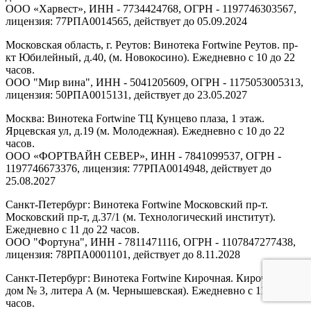
ООО «Харвест», ИНН - 7734424768, ОГРН - 1197746303567,
лицензия: 77РПА0014565, действует до 05.09.2024
Московская область, г. Реутов: Винотека Fortwine Реутов. пр-
кт Юбилейный, д.40, (м. Новокосино). Ежедневно с 10 до 22
часов.
ООО "Мир вина", ИНН - 5041205609, ОГРН - 1175053005313,
лицензия: 50РПА0015131, действует до 23.05.2027
Москва: Винотека Fortwine ТЦ Кунцево плаза, 1 этаж.
Ярцевская ул, д.19 (м. Молодежная). Ежедневно с 10 до 22
часов.
ООО «ФОРТВАЙН СЕВЕР», ИНН - 7841099537, ОГРН -
1197746673376, лицензия: 77РПА0014948, действует до
25.08.2027
Санкт-Петербург: Винотека Fortwine Московский пр-т.
Московский пр-т, д.37/1 (м. Технологический институт).
Ежедневно с 11 до 22 часов.
ООО "Фортуна", ИНН - 7811471116, ОГРН - 1107847277438,
лицензия: 78РПА0001101, действует до 8.11.2028
Санкт-Петербург: Винотека Fortwine Кирочная. Кирочная ул,
дом № 3, литера А (м. Чернышевская). Ежедневно с 11 до 22
часов.