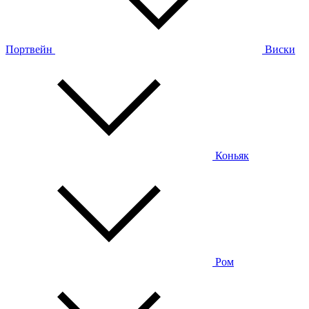
Портвейн
Виски
Коньяк
Ром