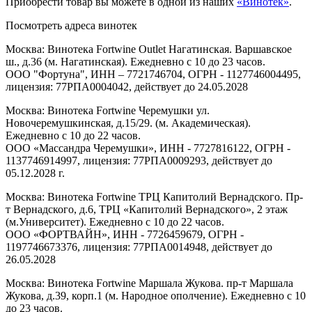
Приобрести товар вы можете в одной из наших
«Винотек»
.
Посмотреть адреса винотек
Москва: Винотека Fortwine Outlet Нагатинская. Варшавское
ш., д.36 (м. Нагатинская). Ежедневно с 10 до 23 часов.
ООО "Фортуна", ИНН – 7721746704, ОГРН - 1127746004495,
лицензия: 77РПА0004042, действует до 24.05.2028
Москва: Винотека Fortwine Черемушки ул.
Новочеремушкинская, д.15/29. (м. Академическая).
Ежедневно с 10 до 22 часов.
ООО «Массандра Черемушки», ИНН - 7727816122, ОГРН -
1137746914997, лицензия: 77РПА0009293, действует до
05.12.2028 г.
Москва: Винотека Fortwine ТРЦ Капитолий Вернадского. Пр-
т Вернадского, д.6, ТРЦ «Капитолий Вернадского», 2 этаж
(м.Университет). Ежедневно с 10 до 22 часов.
ООО «ФОРТВАЙН», ИНН - 7726459679, ОГРН -
1197746673376, лицензия: 77РПА0014948, действует до
26.05.2028
Москва: Винотека Fortwine Маршала Жукова. пр-т Маршала
Жукова, д.39, корп.1 (м. Народное ополчение). Ежедневно с 10
до 23 часов.