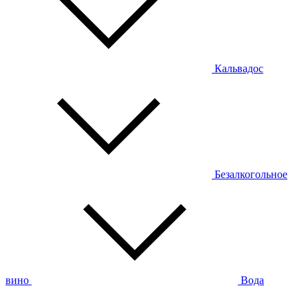
Кальвадос
Безалкогольное
вино
Вода