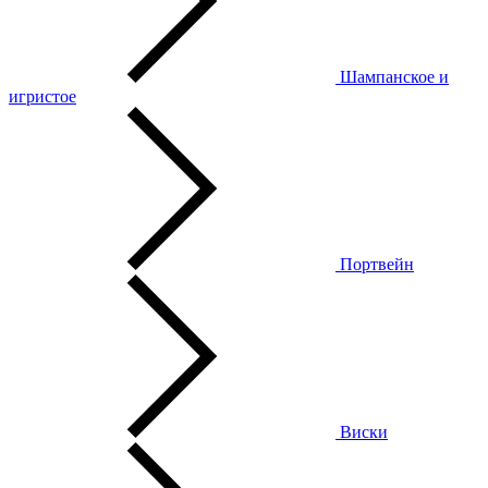
Шампанское и
игристое
Портвейн
Виски