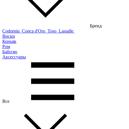
Бренд
Codorniu
Conca d'Oro
Toso
Lassalle
Виски
Коньяк
Ром
Байцзю
Аксессуары
Все