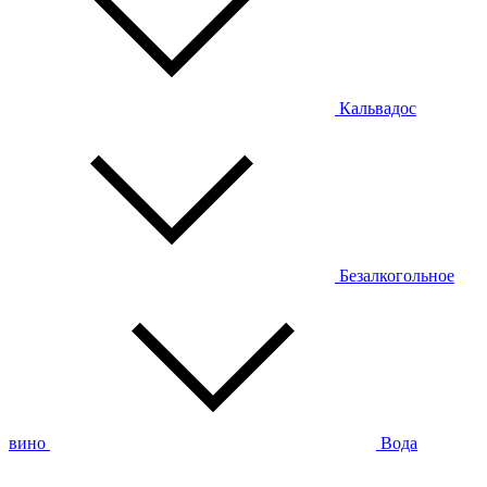
Кальвадос
Безалкогольное
вино
Вода