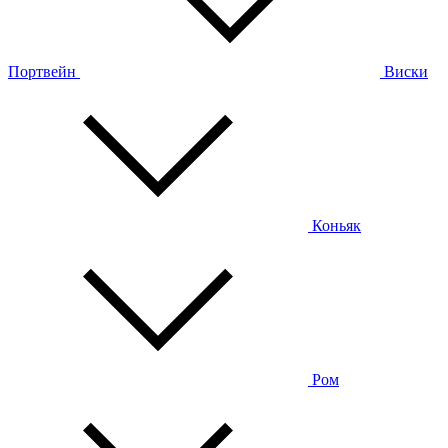
Портвейн
Виски
Коньяк
Ром