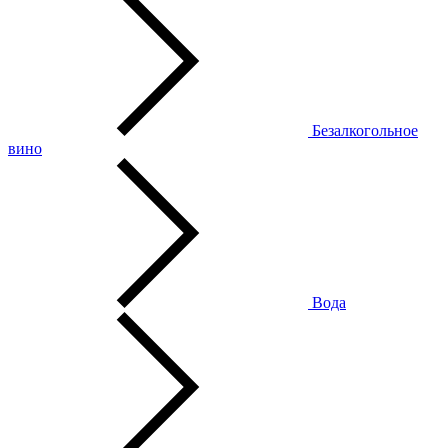
Безалкогольное
вино
Вода