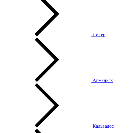
Ликер
Арманьяк
Кальвадос