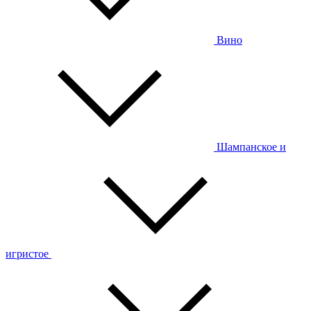
Вино
Шампанское и
игристое