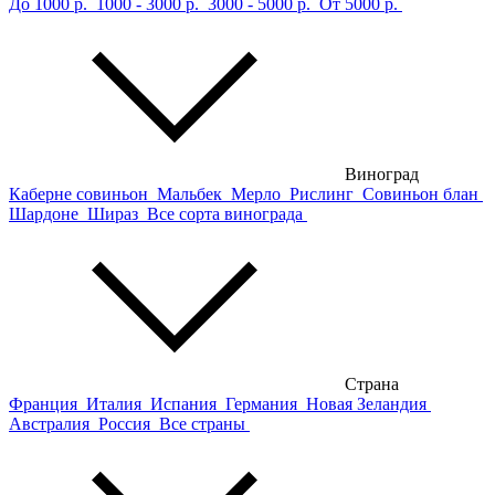
До 1000 р.
1000 - 3000 р.
3000 - 5000 р.
От 5000 р.
Виноград
Каберне совиньон
Мальбек
Мерло
Рислинг
Совиньон блан
Шардоне
Шираз
Все сорта винограда
Страна
Франция
Италия
Испания
Германия
Новая Зеландия
Австралия
Россия
Все страны