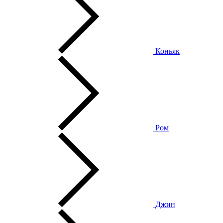
Коньяк
Ром
Джин