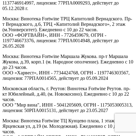
1137746914997, лицензия: 77РПА0009293, действует до
05.12.2028 г.
Москва: Винотека Fortwine ТРЦ Капитолий Вернадского. Пр-
т Вернадского, д.6, ТРЦ «Капитолий Вернадского», 2 этаж
(м.Университет). Ежедневно с 10 до 22 часов.
ООО «ФОРТВАЙН», ИНН - 7726459679, ОГРН -
1197746673376, лицензия: 77РПА0014948, действует до
26.05.2028
Москва: Винотека Fortwine Маршала Жукова. пр-т Маршала
Жукова, д.39, корп.1 (м. Народное ополчение). Ежедневно с 10
до 23 часов.
ООО «Харвест», ИНН - 7734424768, ОГРН - 1197746303567,
лицензия: 77РПА0014565, действует до 05.09.2024
Московская область, г. Реутов: Винотека Fortwine Реутов. пр-
кт Юбилейный, д.40, (м. Новокосино). Ежедневно с 10 до 22
часов.
ООО "Мир вина", ИНН - 5041205609, ОГРН - 1175053005313,
лицензия: 50РПА0015131, действует до 23.05.2027
Москва: Винотека Fortwine ТЦ Кунцево плаза, 1 этаж.
Ярцевская ул, д.19 (м. Молодежная). Ежедневно с 10 до 22
часов.