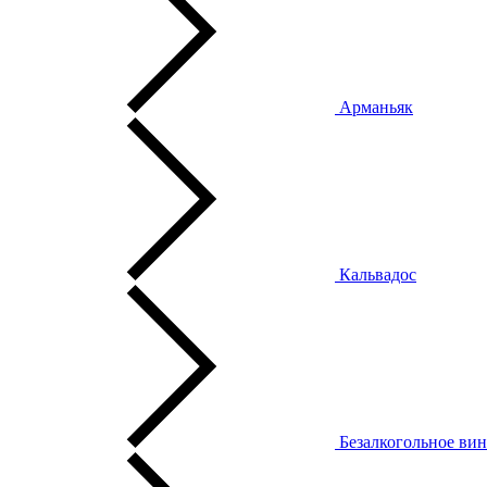
Арманьяк
Кальвадос
Безалкогольное ви