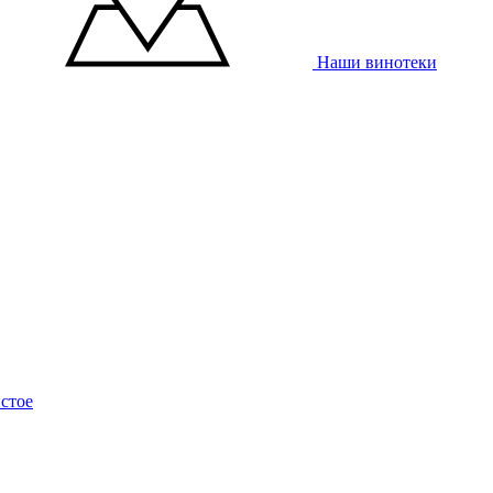
Наши винотеки
стое