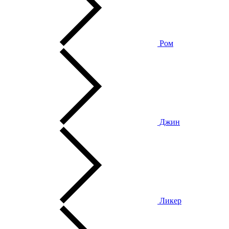
Ром
Джин
Ликер