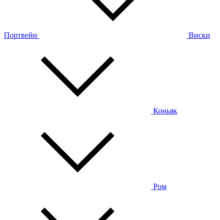
Портвейн
Виски
Коньяк
Ром