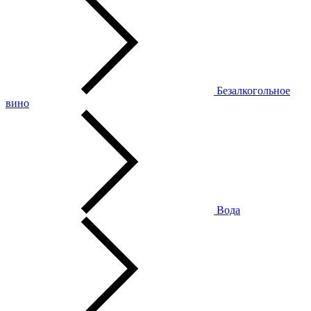
Безалкогольное
вино
Вода