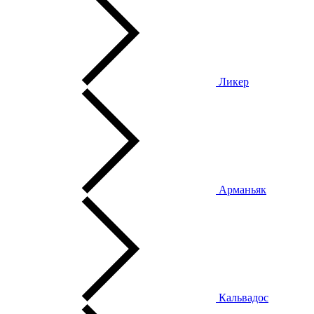
Ликер
Арманьяк
Кальвадос