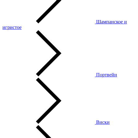
Шампанское и
игристое
Портвейн
Виски