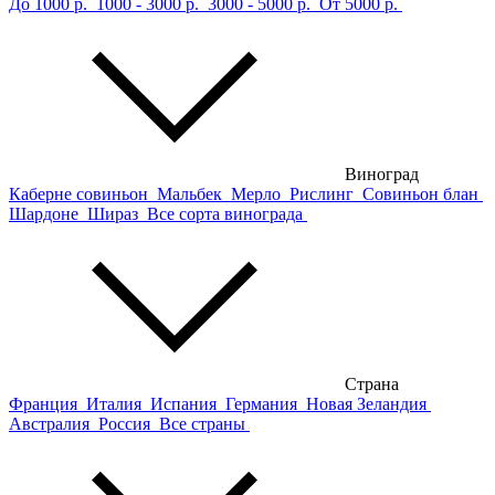
До 1000 р.
1000 - 3000 р.
3000 - 5000 р.
От 5000 р.
Виноград
Каберне совиньон
Мальбек
Мерло
Рислинг
Совиньон блан
Шардоне
Шираз
Все сорта винограда
Страна
Франция
Италия
Испания
Германия
Новая Зеландия
Австралия
Россия
Все страны