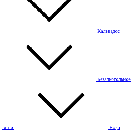
Кальвадос
Безалкогольное
вино
Вода