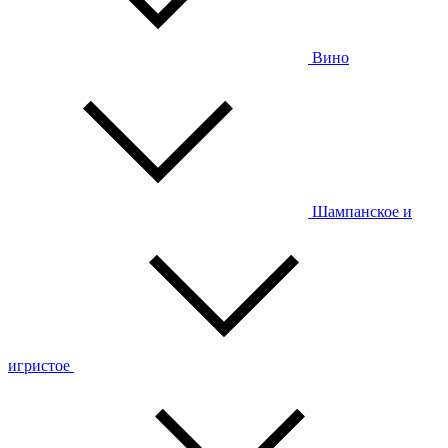
Вино
Шампанское и
игристое