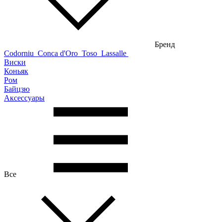
Бренд
Codorniu
Conca d'Oro
Toso
Lassalle
Виски
Коньяк
Ром
Байцзю
Аксессуары
Все