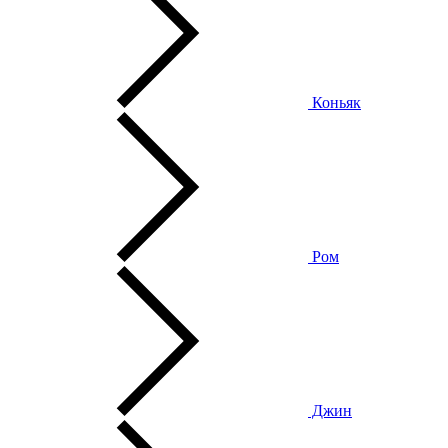
Коньяк
Ром
Джин