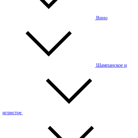
Вино
Шампанское и
игристое