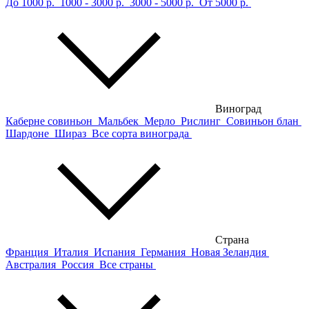
До 1000 р.
1000 - 3000 р.
3000 - 5000 р.
От 5000 р.
Виноград
Каберне совиньон
Мальбек
Мерло
Рислинг
Совиньон блан
Шардоне
Шираз
Все сорта винограда
Страна
Франция
Италия
Испания
Германия
Новая Зеландия
Австралия
Россия
Все страны