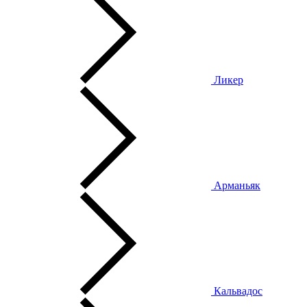
Ликер
Арманьяк
Кальвадос