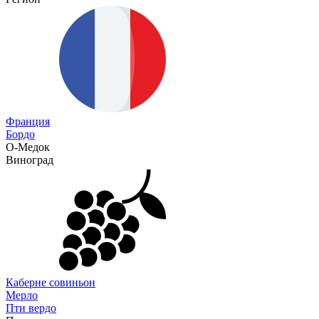
Франция
Бордо
О-Медок
Виноград
Каберне совиньон
Мерло
Пти вердо