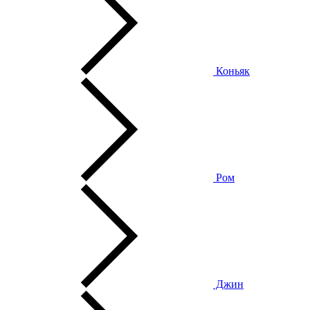
Коньяк
Ром
Джин