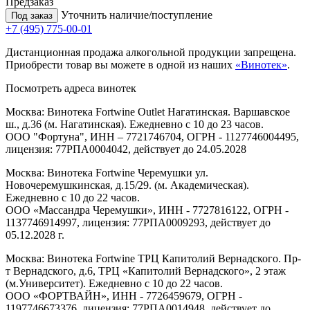
Предзаказ
Уточнить наличие/поступление
Под заказ
+7 (495) 775-00-01
Дистанционная продажа алкогольной продукции запрещена.
Приобрести товар вы можете в одной из наших
«Винотек»
.
Посмотреть адреса винотек
Москва: Винотека Fortwine Outlet Нагатинская. Варшавское
ш., д.36 (м. Нагатинская). Ежедневно с 10 до 23 часов.
ООО "Фортуна", ИНН – 7721746704, ОГРН - 1127746004495,
лицензия: 77РПА0004042, действует до 24.05.2028
Москва: Винотека Fortwine Черемушки ул.
Новочеремушкинская, д.15/29. (м. Академическая).
Ежедневно с 10 до 22 часов.
ООО «Массандра Черемушки», ИНН - 7727816122, ОГРН -
1137746914997, лицензия: 77РПА0009293, действует до
05.12.2028 г.
Москва: Винотека Fortwine ТРЦ Капитолий Вернадского. Пр-
т Вернадского, д.6, ТРЦ «Капитолий Вернадского», 2 этаж
(м.Университет). Ежедневно с 10 до 22 часов.
ООО «ФОРТВАЙН», ИНН - 7726459679, ОГРН -
1197746673376, лицензия: 77РПА0014948, действует до