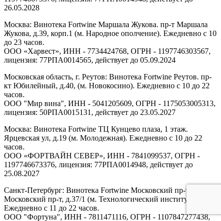
26.05.2028
Москва: Винотека Fortwine Маршала Жукова. пр-т Маршала
Жукова, д.39, корп.1 (м. Народное ополчение). Ежедневно с 10
до 23 часов.
ООО «Харвест», ИНН - 7734424768, ОГРН - 1197746303567,
лицензия: 77РПА0014565, действует до 05.09.2024
Московская область, г. Реутов: Винотека Fortwine Реутов. пр-
кт Юбилейный, д.40, (м. Новокосино). Ежедневно с 10 до 22
часов.
ООО "Мир вина", ИНН - 5041205609, ОГРН - 1175053005313,
лицензия: 50РПА0015131, действует до 23.05.2027
Москва: Винотека Fortwine ТЦ Кунцево плаза, 1 этаж.
Ярцевская ул, д.19 (м. Молодежная). Ежедневно с 10 до 22
часов.
ООО «ФОРТВАЙН СЕВЕР», ИНН - 7841099537, ОГРН -
1197746673376, лицензия: 77РПА0014948, действует до
25.08.2027
Санкт-Петербург: Винотека Fortwine Московский пр-т.
Московский пр-т, д.37/1 (м. Технологический институт).
Ежедневно с 11 до 22 часов.
ООО "Фортуна", ИНН - 7811471116, ОГРН - 1107847277438,