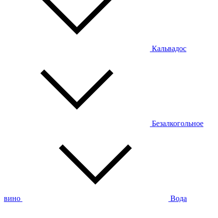
Кальвадос
Безалкогольное
вино
Вода