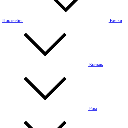
Портвейн
Виски
Коньяк
Ром