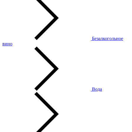
Безалкогольное
вино
Вода