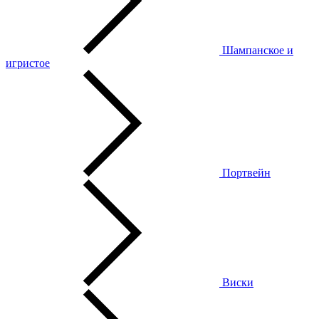
Шампанское и
игристое
Портвейн
Виски