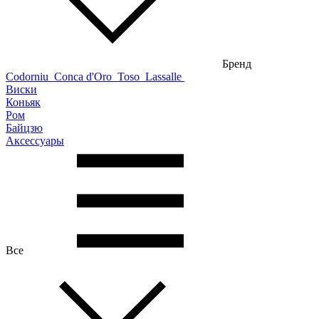
Бренд
Codorniu
Conca d'Oro
Toso
Lassalle
Виски
Коньяк
Ром
Байцзю
Аксессуары
Все