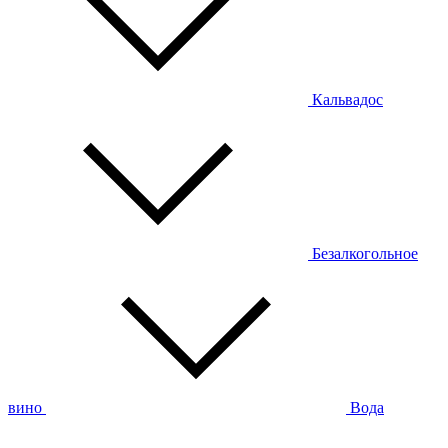
Кальвадос
Безалкогольное
вино
Вода