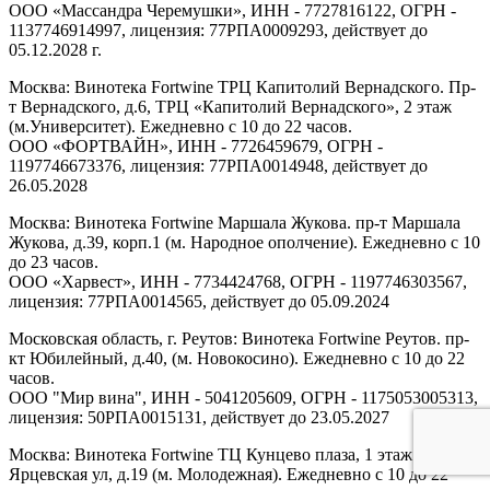
ООО «Массандра Черемушки», ИНН - 7727816122, ОГРН -
1137746914997, лицензия: 77РПА0009293, действует до
05.12.2028 г.
Москва: Винотека Fortwine ТРЦ Капитолий Вернадского. Пр-
т Вернадского, д.6, ТРЦ «Капитолий Вернадского», 2 этаж
(м.Университет). Ежедневно с 10 до 22 часов.
ООО «ФОРТВАЙН», ИНН - 7726459679, ОГРН -
1197746673376, лицензия: 77РПА0014948, действует до
26.05.2028
Москва: Винотека Fortwine Маршала Жукова. пр-т Маршала
Жукова, д.39, корп.1 (м. Народное ополчение). Ежедневно с 10
до 23 часов.
ООО «Харвест», ИНН - 7734424768, ОГРН - 1197746303567,
лицензия: 77РПА0014565, действует до 05.09.2024
Московская область, г. Реутов: Винотека Fortwine Реутов. пр-
кт Юбилейный, д.40, (м. Новокосино). Ежедневно с 10 до 22
часов.
ООО "Мир вина", ИНН - 5041205609, ОГРН - 1175053005313,
лицензия: 50РПА0015131, действует до 23.05.2027
Москва: Винотека Fortwine ТЦ Кунцево плаза, 1 этаж.
Ярцевская ул, д.19 (м. Молодежная). Ежедневно с 10 до 22