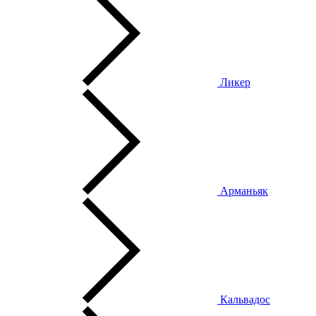
Ликер
Арманьяк
Кальвадос