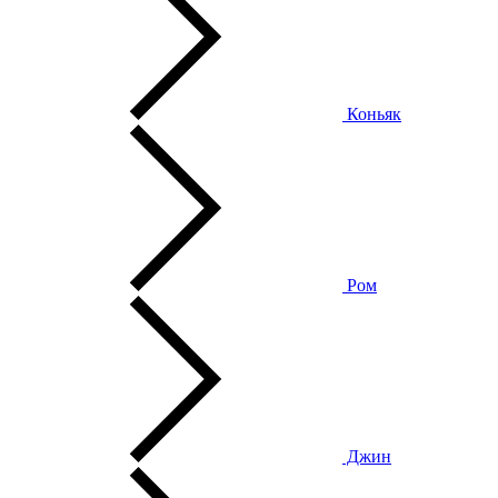
Коньяк
Ром
Джин