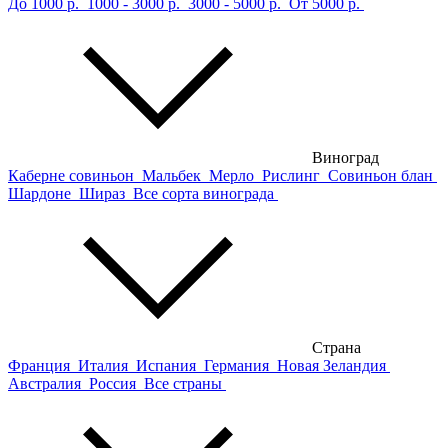
До 1000 р.
1000 - 3000 р.
3000 - 5000 р.
От 5000 р.
Виноград
Каберне совиньон
Мальбек
Мерло
Рислинг
Совиньон блан
Шардоне
Шираз
Все сорта винограда
Страна
Франция
Италия
Испания
Германия
Новая Зеландия
Австралия
Россия
Все страны