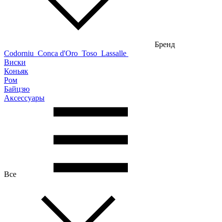
Бренд
Codorniu
Conca d'Oro
Toso
Lassalle
Виски
Коньяк
Ром
Байцзю
Аксессуары
Все