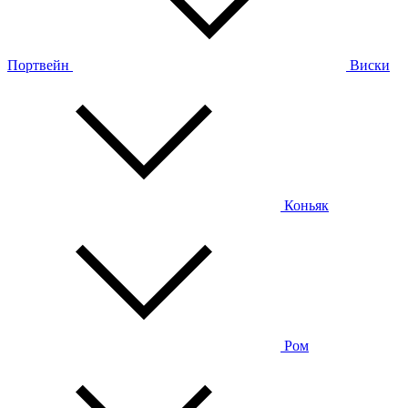
Портвейн
Виски
Коньяк
Ром