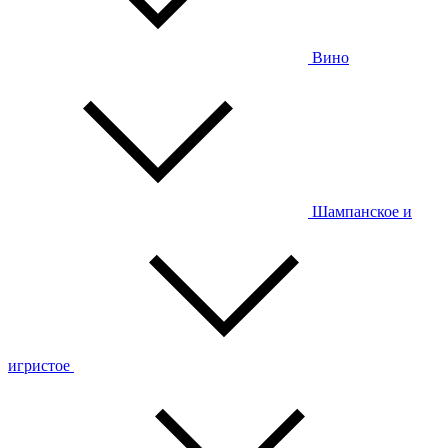
Вино
Шампанское и
игристое