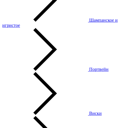
Шампанское и
игристое
Портвейн
Виски