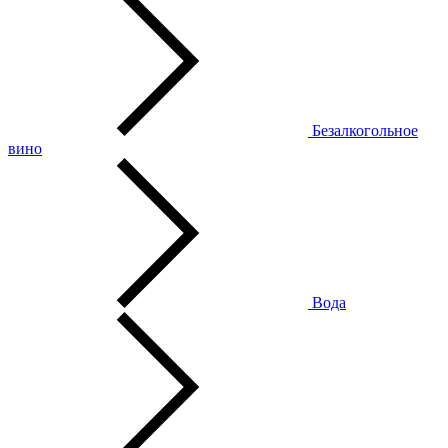
Безалкогольное
вино
Вода