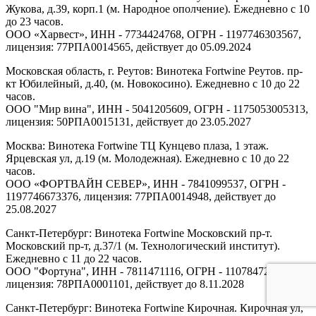
Жукова, д.39, корп.1 (м. Народное ополчение). Ежедневно с 10
до 23 часов.
ООО «Харвест», ИНН - 7734424768, ОГРН - 1197746303567,
лицензия: 77РПА0014565, действует до 05.09.2024
Московская область, г. Реутов: Винотека Fortwine Реутов. пр-
кт Юбилейный, д.40, (м. Новокосино). Ежедневно с 10 до 22
часов.
ООО "Мир вина", ИНН - 5041205609, ОГРН - 1175053005313,
лицензия: 50РПА0015131, действует до 23.05.2027
Москва: Винотека Fortwine ТЦ Кунцево плаза, 1 этаж.
Ярцевская ул, д.19 (м. Молодежная). Ежедневно с 10 до 22
часов.
ООО «ФОРТВАЙН СЕВЕР», ИНН - 7841099537, ОГРН -
1197746673376, лицензия: 77РПА0014948, действует до
25.08.2027
Санкт-Петербург: Винотека Fortwine Московский пр-т.
Московский пр-т, д.37/1 (м. Технологический институт).
Ежедневно с 11 до 22 часов.
ООО "Фортуна", ИНН - 7811471116, ОГРН - 1107847277438,
лицензия: 78РПА0001101, действует до 8.11.2028
Санкт-Петербург: Винотека Fortwine Кирочная. Кирочная ул,