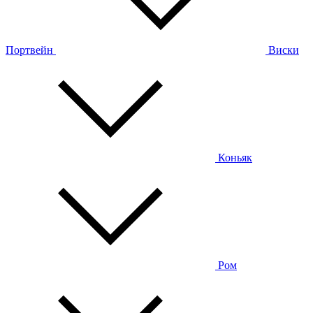
Портвейн
Виски
Коньяк
Ром