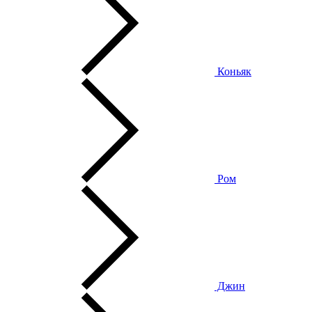
Коньяк
Ром
Джин