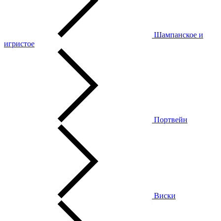
Шампанское и
игристое
Портвейн
Виски