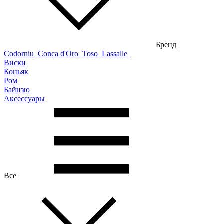
Бренд
Codorniu
Conca d'Oro
Toso
Lassalle
Виски
Коньяк
Ром
Байцзю
Аксессуары
Все