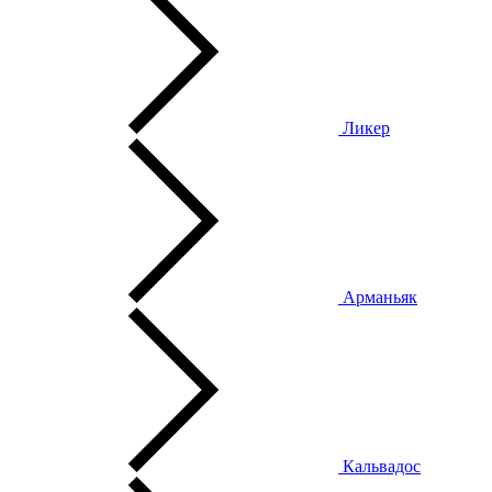
Ликер
Арманьяк
Кальвадос