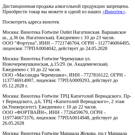
Дистанционная продажа алкогольной продукции запрещена.
Приобрести товар вы можете в одной из наших
«Винотек»
.
Посмотреть адреса винотек
Москва: Винотека Fortwine Outlet Нагатинская. Варшавское
ш., д.36 (м. Нагатинская). Ежедневно с 10 до 23 часов.
ООО "Фортуна", ИНН – 7721746704, ОГРН - 1127746004495,
лицензия: 77РПА0004042, действует до 24.05.2028
Москва: Винотека Fortwine Черемушки ул.
Новочеремушкинская, д.15/29. (м. Академическая).
Ежедневно с 10 до 22 часов.
ООО «Массандра Черемушки», ИНН - 7727816122, ОГРН -
1137746914997, лицензия: 77РПА0009293, действует до
05.12.2028 г.
Москва: Винотека Fortwine ТРЦ Капитолий Вернадского. Пр-
т Вернадского, д.6, ТРЦ «Капитолий Вернадского», 2 этаж
(м.Университет). Ежедневно с 10 до 22 часов.
ООО «ФОРТВАЙН», ИНН - 7726459679, ОГРН -
1197746673376, лицензия: 77РПА0014948, действует до
26.05.2028
Москва: Винотека Fortwine Маршала Жукова. пр-т Маршала