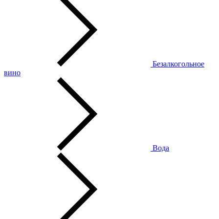
Безалкогольное
вино
Вода