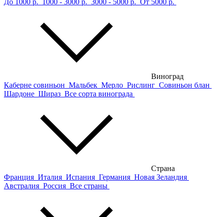
До 1000 р.
1000 - 3000 р.
3000 - 5000 р.
От 5000 р.
Виноград
Каберне совиньон
Мальбек
Мерло
Рислинг
Совиньон блан
Шардоне
Шираз
Все сорта винограда
Страна
Франция
Италия
Испания
Германия
Новая Зеландия
Австралия
Россия
Все страны