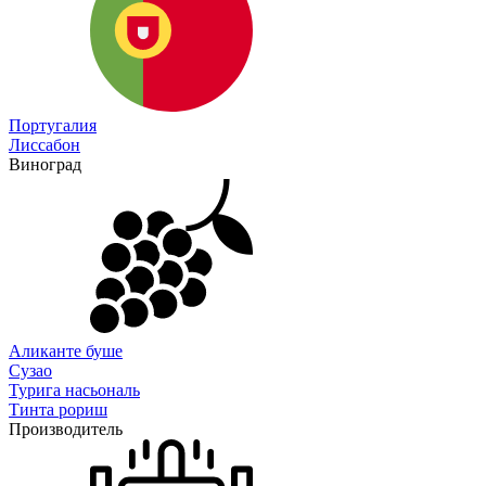
Португалия
Лиссабон
Виноград
Аликанте буше
Сузао
Турига насьональ
Тинта рориш
Производитель