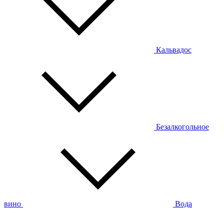
Кальвадос
Безалкогольное
вино
Вода