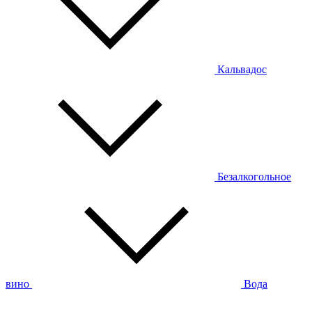
Кальвадос
Безалкогольное
вино
Вода