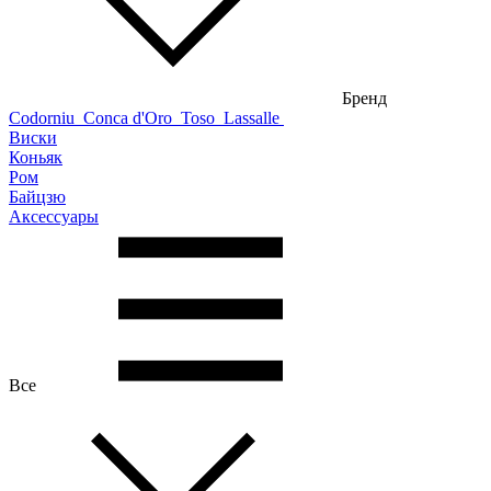
Бренд
Codorniu
Conca d'Oro
Toso
Lassalle
Виски
Коньяк
Ром
Байцзю
Аксессуары
Все