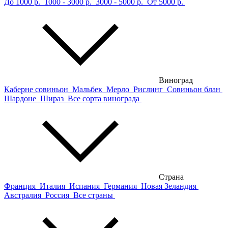
До 1000 р.
1000 - 3000 р.
3000 - 5000 р.
От 5000 р.
Виноград
Каберне совиньон
Мальбек
Мерло
Рислинг
Совиньон блан
Шардоне
Шираз
Все сорта винограда
Страна
Франция
Италия
Испания
Германия
Новая Зеландия
Австралия
Россия
Все страны