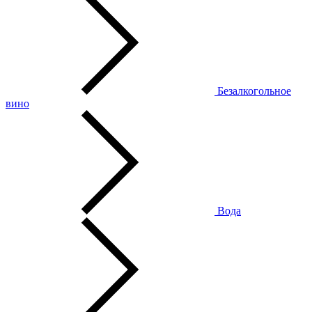
Безалкогольное
вино
Вода