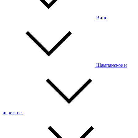
Вино
Шампанское и
игристое