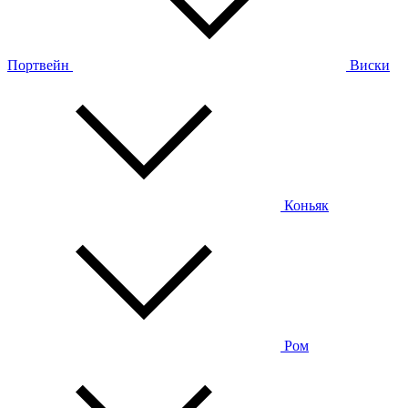
Портвейн
Виски
Коньяк
Ром