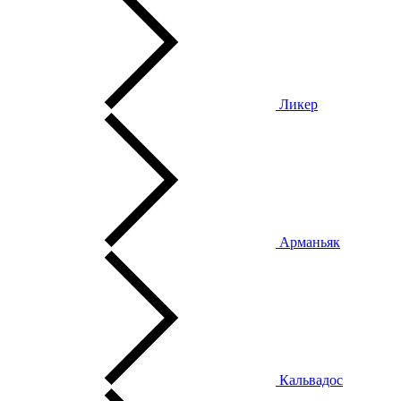
Ликер
Арманьяк
Кальвадос