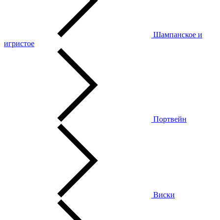
Шампанское и
игристое
Портвейн
Виски