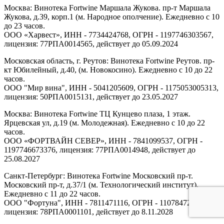
Москва: Винотека Fortwine Маршала Жукова. пр-т Маршала
Жукова, д.39, корп.1 (м. Народное ополчение). Ежедневно с 10
до 23 часов.
ООО «Харвест», ИНН - 7734424768, ОГРН - 1197746303567,
лицензия: 77РПА0014565, действует до 05.09.2024
Московская область, г. Реутов: Винотека Fortwine Реутов. пр-
кт Юбилейный, д.40, (м. Новокосино). Ежедневно с 10 до 22
часов.
ООО "Мир вина", ИНН - 5041205609, ОГРН - 1175053005313,
лицензия: 50РПА0015131, действует до 23.05.2027
Москва: Винотека Fortwine ТЦ Кунцево плаза, 1 этаж.
Ярцевская ул, д.19 (м. Молодежная). Ежедневно с 10 до 22
часов.
ООО «ФОРТВАЙН СЕВЕР», ИНН - 7841099537, ОГРН -
1197746673376, лицензия: 77РПА0014948, действует до
25.08.2027
Санкт-Петербург: Винотека Fortwine Московский пр-т.
Московский пр-т, д.37/1 (м. Технологический институт).
Ежедневно с 11 до 22 часов.
ООО "Фортуна", ИНН - 7811471116, ОГРН - 1107847277438,
лицензия: 78РПА0001101, действует до 8.11.2028