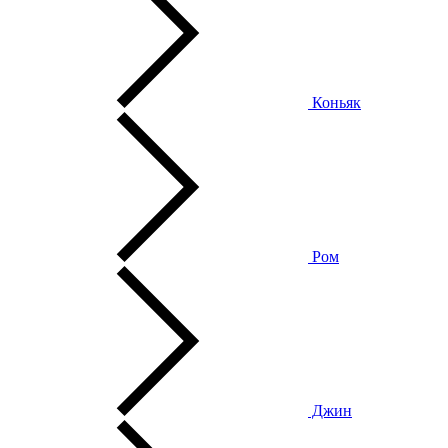
Коньяк
Ром
Джин