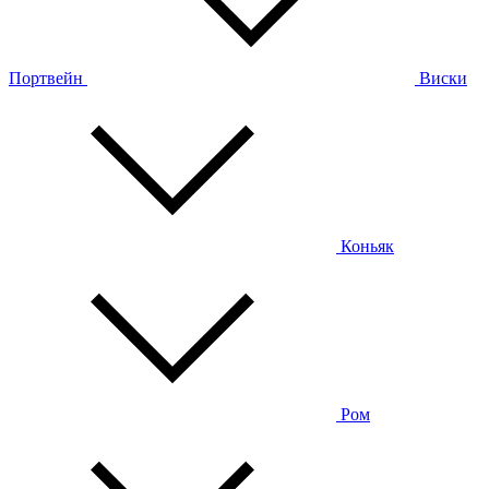
Портвейн
Виски
Коньяк
Ром