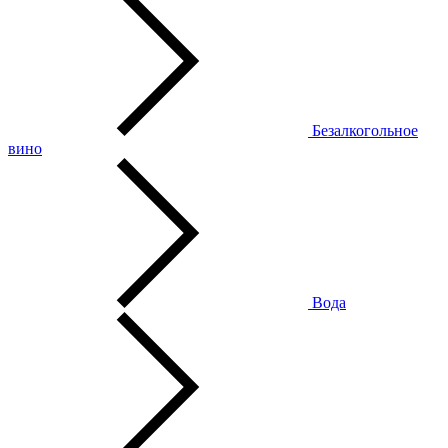
Безалкогольное
вино
Вода