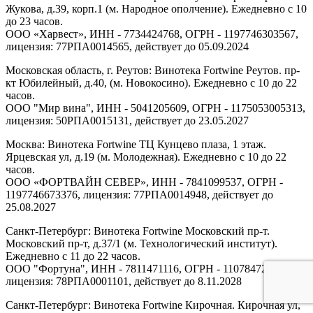
Жукова, д.39, корп.1 (м. Народное ополчение). Ежедневно с 10
до 23 часов.
ООО «Харвест», ИНН - 7734424768, ОГРН - 1197746303567,
лицензия: 77РПА0014565, действует до 05.09.2024
Московская область, г. Реутов: Винотека Fortwine Реутов. пр-
кт Юбилейный, д.40, (м. Новокосино). Ежедневно с 10 до 22
часов.
ООО "Мир вина", ИНН - 5041205609, ОГРН - 1175053005313,
лицензия: 50РПА0015131, действует до 23.05.2027
Москва: Винотека Fortwine ТЦ Кунцево плаза, 1 этаж.
Ярцевская ул, д.19 (м. Молодежная). Ежедневно с 10 до 22
часов.
ООО «ФОРТВАЙН СЕВЕР», ИНН - 7841099537, ОГРН -
1197746673376, лицензия: 77РПА0014948, действует до
25.08.2027
Санкт-Петербург: Винотека Fortwine Московский пр-т.
Московский пр-т, д.37/1 (м. Технологический институт).
Ежедневно с 11 до 22 часов.
ООО "Фортуна", ИНН - 7811471116, ОГРН - 1107847277438,
лицензия: 78РПА0001101, действует до 8.11.2028
Санкт-Петербург: Винотека Fortwine Кирочная. Кирочная ул,