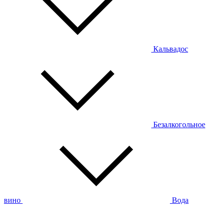
Кальвадос
Безалкогольное
вино
Вода