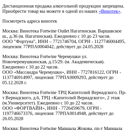
Дистанционная продажа алкогольной продукции запрещена.
Приобрести товар вы можете в одной из наших
«Винотек»
.
Посмотреть адреса винотек
Москва: Винотека Fortwine Outlet Нагатинская. Варшавское
ш., д.36 (м. Нагатинская). Ежедневно с 10 до 23 часов.
ООО "Фортуна", ИНН – 7721746704, ОГРН - 1127746004495,
лицензия: 77РПА0004042, действует до 24.05.2028
Москва: Винотека Fortwine Черемушки ул.
Новочеремушкинская, д.15/29. (м. Академическая).
Ежедневно с 10 до 22 часов.
ООО «Массандра Черемушки», ИНН - 7727816122, ОГРН -
1137746914997, лицензия: 77РПА0009293, действует до
05.12.2028 г.
Москва: Винотека Fortwine ТРЦ Капитолий Вернадского. Пр-
т Вернадского, д.6, ТРЦ «Капитолий Вернадского», 2 этаж
(м.Университет). Ежедневно с 10 до 22 часов.
ООО «ФОРТВАЙН», ИНН - 7726459679, ОГРН -
1197746673376, лицензия: 77РПА0014948, действует до
26.05.2028
Москва: Винотека Fortwine Маршала Жукова. пр-т Маршала