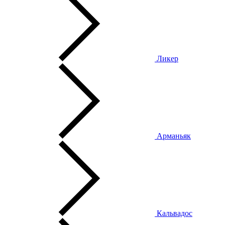
Ликер
Арманьяк
Кальвадос