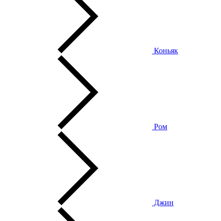
Коньяк
Ром
Джин