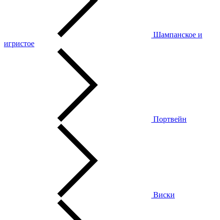
Шампанское и
игристое
Портвейн
Виски