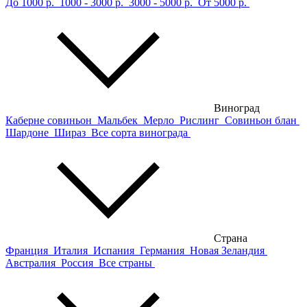
До 1000 р.
1000 - 3000 р.
3000 - 5000 р.
От 5000 р.
Виноград
Каберне совиньон
Мальбек
Мерло
Рислинг
Совиньон блан
Шардоне
Шираз
Все сорта винограда
Страна
Франция
Италия
Испания
Германия
Новая Зеландия
Австралия
Россия
Все страны