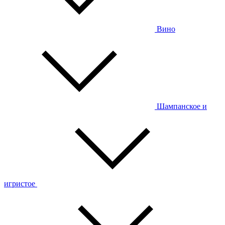
Вино
Шампанское и
игристое