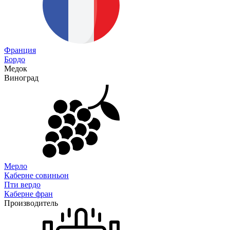
Франция
Бордо
Медок
Виноград
Мерло
Каберне совиньон
Пти вердо
Каберне фран
Производитель