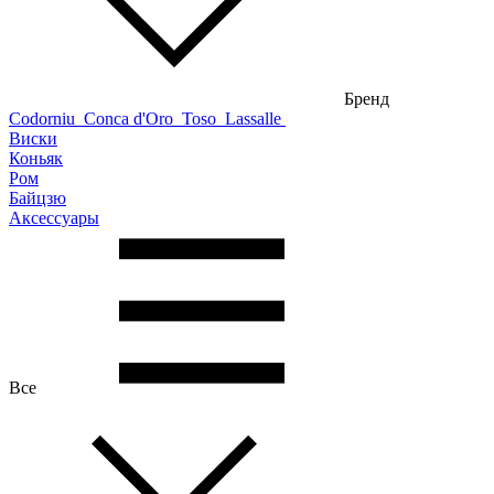
Бренд
Codorniu
Conca d'Oro
Toso
Lassalle
Виски
Коньяк
Ром
Байцзю
Аксессуары
Все