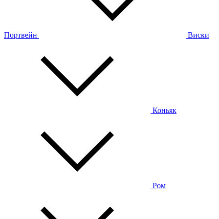
Портвейн
Виски
Коньяк
Ром