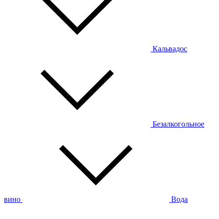
Кальвадос
Безалкогольное
вино
Вода