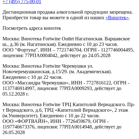
+7 (495) 775-00-01
Дистанционная продажа алкогольной продукции запрещена.
Приобрести товар вы можете в одной из наших
«Винотек»
.
Посмотреть адреса винотек
Москва: Винотека Fortwine Outlet Нагатинская. Варшавское
ш., д.36 (м. Нагатинская). Ежедневно с 10 до 23 часов.
ООО "Фортуна", ИНН – 7721746704, ОГРН - 1127746004495,
лицензия: 77РПА0004042, действует до 24.05.2028
Москва: Винотека Fortwine Черемушки ул.
Новочеремушкинская, д.15/29. (м. Академическая).
Ежедневно с 10 до 22 часов.
ООО «Массандра Черемушки», ИНН - 7727816122, ОГРН -
1137746914997, лицензия: 77РПА0009293, действует до
05.12.2028 г.
Москва: Винотека Fortwine ТРЦ Капитолий Вернадского. Пр-
т Вернадского, д.6, ТРЦ «Капитолий Вернадского», 2 этаж
(м.Университет). Ежедневно с 10 до 22 часов.
ООО «ФОРТВАЙН», ИНН - 7726459679, ОГРН -
1197746673376, лицензия: 77РПА0014948, действует до
26.05.2028