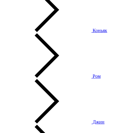
Коньяк
Ром
Джин