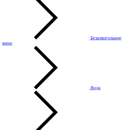
Безалкогольное
вино
Вода