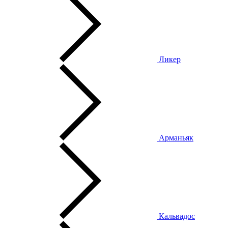
Ликер
Арманьяк
Кальвадос