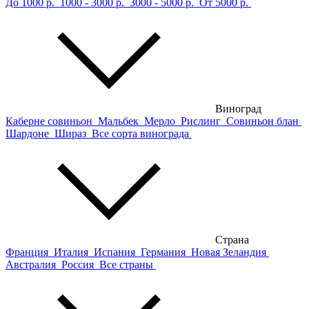
До 1000 р.
1000 - 3000 р.
3000 - 5000 р.
От 5000 р.
Виноград
Каберне совиньон
Мальбек
Мерло
Рислинг
Совиньон блан
Шардоне
Шираз
Все сорта винограда
Страна
Франция
Италия
Испания
Германия
Новая Зеландия
Австралия
Россия
Все страны