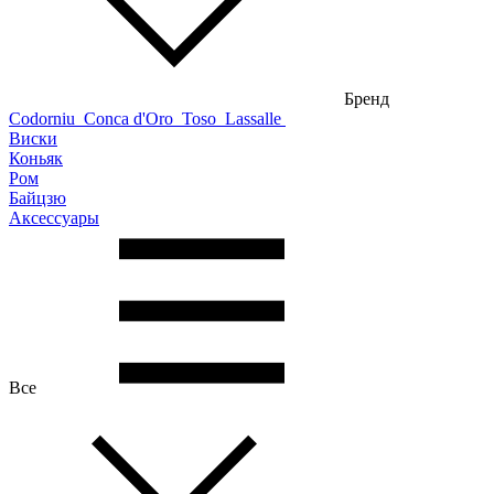
Бренд
Codorniu
Conca d'Oro
Toso
Lassalle
Виски
Коньяк
Ром
Байцзю
Аксессуары
Все