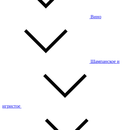
Вино
Шампанское и
игристое