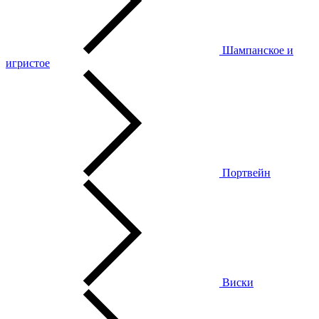
Шампанское и
игристое
Портвейн
Виски