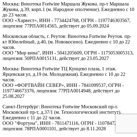
Москва: Винотека Fortwine Маршала Жукова. пр-т Маршала
Жукова, д.39, корп.1 (м. Народное ополчение). Ежедневно с 10
до 23 часов.
ООО «Харвест», ИНН - 7734424768, ОГРН - 1197746303567,
лицензия: 77РПА0014565, действует до 05.09.2024
Московская область, г. Реутов: Винотека Fortwine Реутов. пр-
кт Юбилейный, д.40, (м. Новокосино). Ежедневно с 10 до 22
часов.
ООО "Мир вина", ИНН - 5041205609, ОГРН - 1175053005313,
лицензия: 50РПА0015131, действует до 23.05.2027
Москва: Винотека Fortwine ТЦ Кунцево плаза, 1 этаж.
Ярцевская ул, д.19 (м. Молодежная). Ежедневно с 10 до 22
часов.
ООО «ФОРТВАЙН СЕВЕР», ИНН - 7841099537, ОГРН -
1197746673376, лицензия: 77РПА0014948, действует до
25.08.2027
Санкт-Петербург: Винотека Fortwine Московский пр-т.
Московский пр-т, д.37/1 (м. Технологический институт).
Ежедневно с 11 до 22 часов.
ООО "Фортуна", ИНН - 7811471116, ОГРН - 1107847277438,
лицензия: 78РПА0001101, действует до 8.11.2028