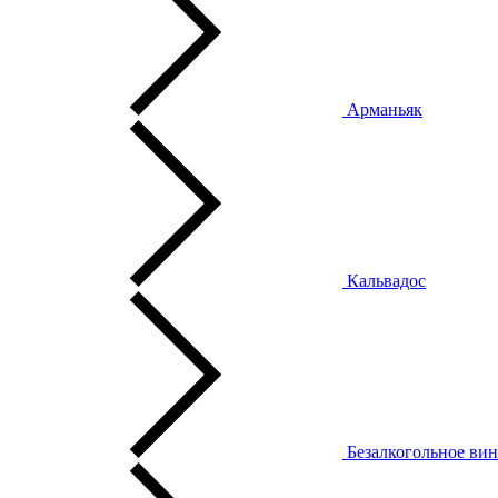
Арманьяк
Кальвадос
Безалкогольное ви