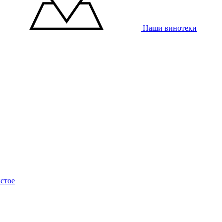
Наши винотеки
стое