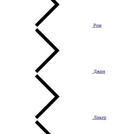
Ром
Джин
Ликер