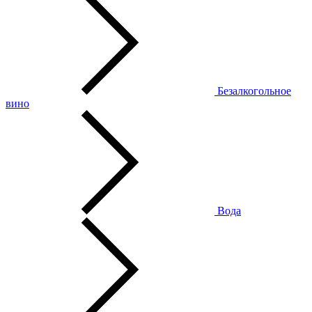
Безалкогольное
вино
Вода