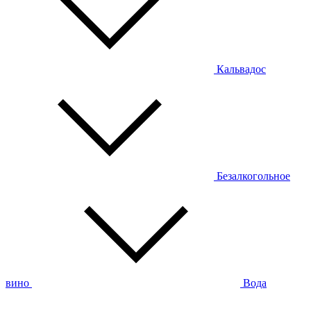
Кальвадос
Безалкогольное
вино
Вода