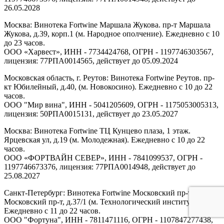
26.05.2028
Москва: Винотека Fortwine Маршала Жукова. пр-т Маршала
Жукова, д.39, корп.1 (м. Народное ополчение). Ежедневно с 10
до 23 часов.
ООО «Харвест», ИНН - 7734424768, ОГРН - 1197746303567,
лицензия: 77РПА0014565, действует до 05.09.2024
Московская область, г. Реутов: Винотека Fortwine Реутов. пр-
кт Юбилейный, д.40, (м. Новокосино). Ежедневно с 10 до 22
часов.
ООО "Мир вина", ИНН - 5041205609, ОГРН - 1175053005313,
лицензия: 50РПА0015131, действует до 23.05.2027
Москва: Винотека Fortwine ТЦ Кунцево плаза, 1 этаж.
Ярцевская ул, д.19 (м. Молодежная). Ежедневно с 10 до 22
часов.
ООО «ФОРТВАЙН СЕВЕР», ИНН - 7841099537, ОГРН -
1197746673376, лицензия: 77РПА0014948, действует до
25.08.2027
Санкт-Петербург: Винотека Fortwine Московский пр-т.
Московский пр-т, д.37/1 (м. Технологический институт).
Ежедневно с 11 до 22 часов.
ООО "Фортуна", ИНН - 7811471116, ОГРН - 1107847277438,