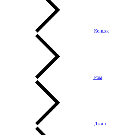
Коньяк
Ром
Джин