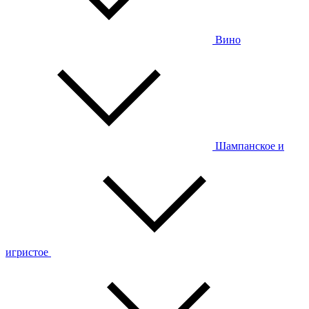
Вино
Шампанское и
игристое