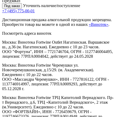
Предзаказ
Уточнить наличие/поступление
Под заказ
+7 (495) 775-00-01
Дистанционная продажа алкогольной продукции запрещена.
Приобрести товар вы можете в одной из наших
«Винотек»
.
Посмотреть адреса винотек
Москва: Винотека Fortwine Outlet Нагатинская. Варшавское
ш., д.36 (м. Нагатинская). Ежедневно с 10 до 23 часов.
ООО "Фортуна", ИНН – 7721746704, ОГРН - 1127746004495,
лицензия: 77РПА0004042, действует до 24.05.2028
Москва: Винотека Fortwine Черемушки ул.
Новочеремушкинская, д.15/29. (м. Академическая).
Ежедневно с 10 до 22 часов.
ООО «Массандра Черемушки», ИНН - 7727816122, ОГРН -
1137746914997, лицензия: 77РПА0009293, действует до
05.12.2028 г.
Москва: Винотека Fortwine ТРЦ Капитолий Вернадского. Пр-
т Вернадского, д.6, ТРЦ «Капитолий Вернадского», 2 этаж
(м.Университет). Ежедневно с 10 до 22 часов.
ООО «ФОРТВАЙН», ИНН - 7726459679, ОГРН -
1197746673376, лицензия: 77РПА0014948, действует до