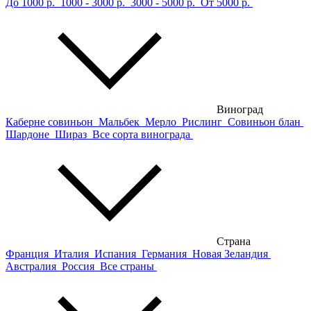
До 1000 р.
1000 - 3000 р.
3000 - 5000 р.
От 5000 р.
Виноград
Каберне совиньон
Мальбек
Мерло
Рислинг
Совиньон блан
Шардоне
Шираз
Все сорта винограда
Страна
Франция
Италия
Испания
Германия
Новая Зеландия
Австралия
Россия
Все страны