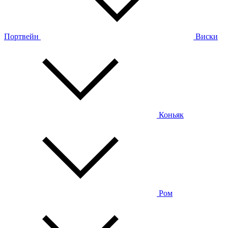
Портвейн
Виски
Коньяк
Ром