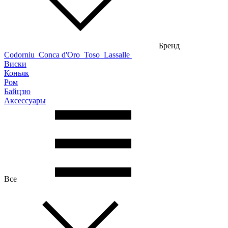
Бренд
Codorniu
Conca d'Oro
Toso
Lassalle
Виски
Коньяк
Ром
Байцзю
Аксессуары
Все