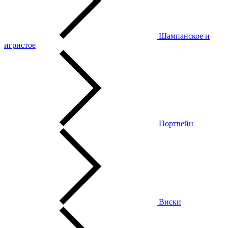
Шампанское и
игристое
Портвейн
Виски