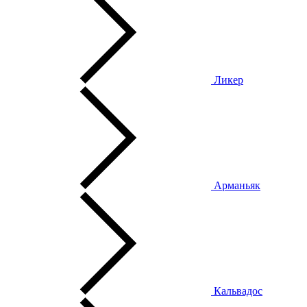
Ликер
Арманьяк
Кальвадос