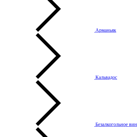
Арманьяк
Кальвадос
Безалкогольное ви