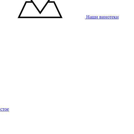
Наши винотеки
стое