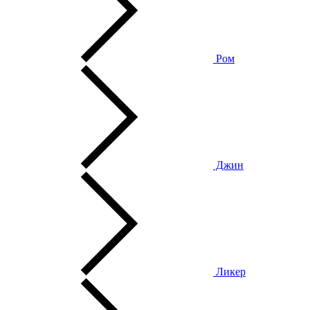
Ром
Джин
Ликер