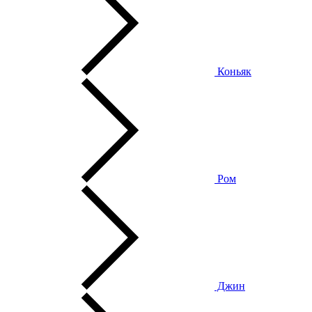
Коньяк
Ром
Джин