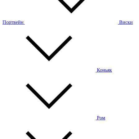
Портвейн
Виски
Коньяк
Ром