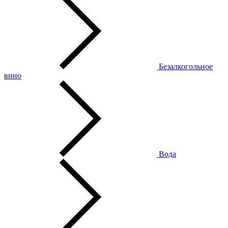
Безалкогольное
вино
Вода