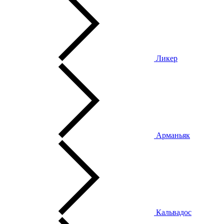
Ликер
Арманьяк
Кальвадос