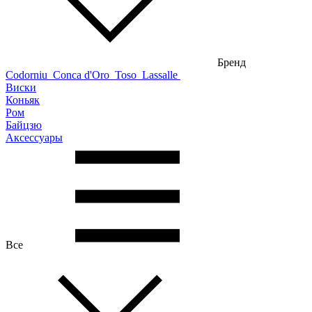
Бренд
Codorniu
Conca d'Oro
Toso
Lassalle
Виски
Коньяк
Ром
Байцзю
Аксессуары
Все