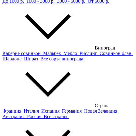
До 1000 р.
1000 - 3000 р.
3000 - 5000 р.
От 5000 р.
Виноград
Каберне совиньон
Мальбек
Мерло
Рислинг
Совиньон блан
Шардоне
Шираз
Все сорта винограда
Страна
Франция
Италия
Испания
Германия
Новая Зеландия
Австралия
Россия
Все страны