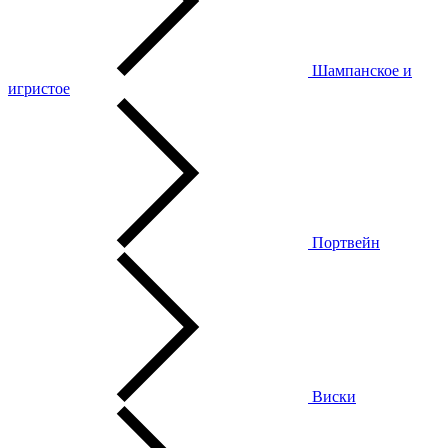
Шампанское и
игристое
Портвейн
Виски