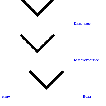
Кальвадос
Безалкогольное
вино
Вода