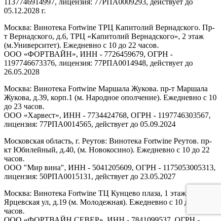
1137746914997, лицензия: 77РПА0009293, действует до
05.12.2028 г.
Москва: Винотека Fortwine ТРЦ Капитолий Вернадского. Пр-
т Вернадского, д.6, ТРЦ «Капитолий Вернадского», 2 этаж
(м.Университет). Ежедневно с 10 до 22 часов.
ООО «ФОРТВАЙН», ИНН - 7726459679, ОГРН -
1197746673376, лицензия: 77РПА0014948, действует до
26.05.2028
Москва: Винотека Fortwine Маршала Жукова. пр-т Маршала
Жукова, д.39, корп.1 (м. Народное ополчение). Ежедневно с 10
до 23 часов.
ООО «Харвест», ИНН - 7734424768, ОГРН - 1197746303567,
лицензия: 77РПА0014565, действует до 05.09.2024
Московская область, г. Реутов: Винотека Fortwine Реутов. пр-
кт Юбилейный, д.40, (м. Новокосино). Ежедневно с 10 до 22
часов.
ООО "Мир вина", ИНН - 5041205609, ОГРН - 1175053005313,
лицензия: 50РПА0015131, действует до 23.05.2027
Москва: Винотека Fortwine ТЦ Кунцево плаза, 1 этаж.
Ярцевская ул, д.19 (м. Молодежная). Ежедневно с 10 до 22
часов.
ООО «ФОРТВАЙН СЕВЕР», ИНН - 7841099537, ОГРН -