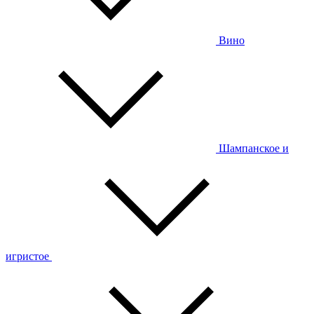
Вино
Шампанское и
игристое