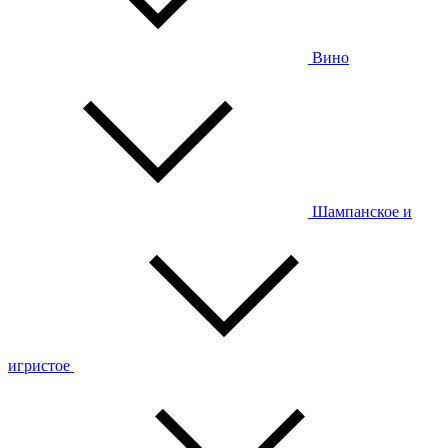
Вино
Шампанское и
игристое