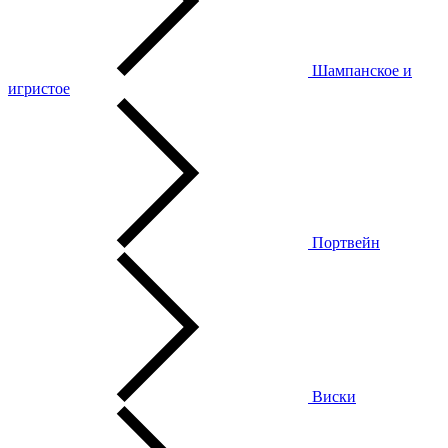
Шампанское и
игристое
Портвейн
Виски