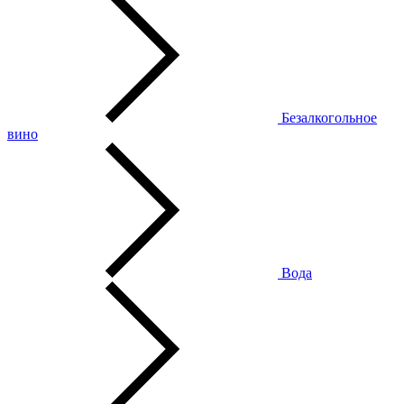
Безалкогольное
вино
Вода