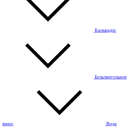
Кальвадос
Безалкогольное
вино
Вода