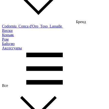
Бренд
Codorniu
Conca d'Oro
Toso
Lassalle
Виски
Коньяк
Ром
Байцзю
Аксессуары
Все