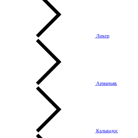
Ликер
Арманьяк
Кальвадос