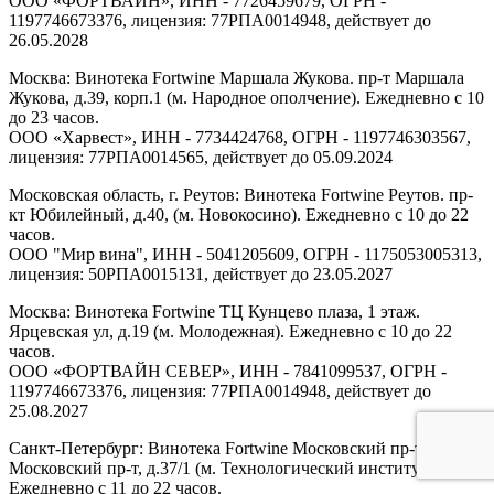
ООО «ФОРТВАЙН», ИНН - 7726459679, ОГРН -
1197746673376, лицензия: 77РПА0014948, действует до
26.05.2028
Москва: Винотека Fortwine Маршала Жукова. пр-т Маршала
Жукова, д.39, корп.1 (м. Народное ополчение). Ежедневно с 10
до 23 часов.
ООО «Харвест», ИНН - 7734424768, ОГРН - 1197746303567,
лицензия: 77РПА0014565, действует до 05.09.2024
Московская область, г. Реутов: Винотека Fortwine Реутов. пр-
кт Юбилейный, д.40, (м. Новокосино). Ежедневно с 10 до 22
часов.
ООО "Мир вина", ИНН - 5041205609, ОГРН - 1175053005313,
лицензия: 50РПА0015131, действует до 23.05.2027
Москва: Винотека Fortwine ТЦ Кунцево плаза, 1 этаж.
Ярцевская ул, д.19 (м. Молодежная). Ежедневно с 10 до 22
часов.
ООО «ФОРТВАЙН СЕВЕР», ИНН - 7841099537, ОГРН -
1197746673376, лицензия: 77РПА0014948, действует до
25.08.2027
Санкт-Петербург: Винотека Fortwine Московский пр-т.
Московский пр-т, д.37/1 (м. Технологический институт).
Ежедневно с 11 до 22 часов.