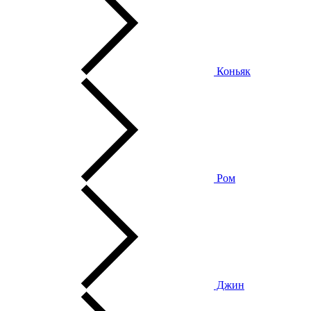
Коньяк
Ром
Джин