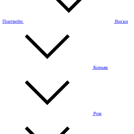
Портвейн
Виски
Коньяк
Ром