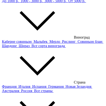
До 1000 р.
1000 - 3000 р.
3000 - 5000 р.
От 5000 р.
Виноград
Каберне совиньон
Мальбек
Мерло
Рислинг
Совиньон блан
Шардоне
Шираз
Все сорта винограда
Страна
Франция
Италия
Испания
Германия
Новая Зеландия
Австралия
Россия
Все страны