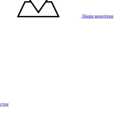
Наши винотеки
стое