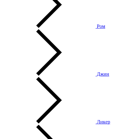
Ром
Джин
Ликер