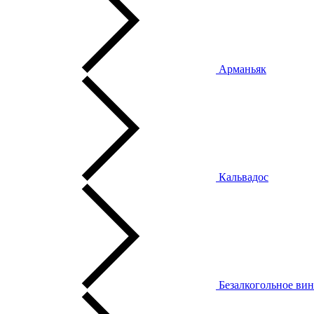
Арманьяк
Кальвадос
Безалкогольное ви