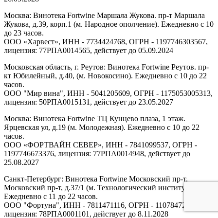
Москва: Винотека Fortwine Маршала Жукова. пр-т Маршала
Жукова, д.39, корп.1 (м. Народное ополчение). Ежедневно с 10
до 23 часов.
ООО «Харвест», ИНН - 7734424768, ОГРН - 1197746303567,
лицензия: 77РПА0014565, действует до 05.09.2024
Московская область, г. Реутов: Винотека Fortwine Реутов. пр-
кт Юбилейный, д.40, (м. Новокосино). Ежедневно с 10 до 22
часов.
ООО "Мир вина", ИНН - 5041205609, ОГРН - 1175053005313,
лицензия: 50РПА0015131, действует до 23.05.2027
Москва: Винотека Fortwine ТЦ Кунцево плаза, 1 этаж.
Ярцевская ул, д.19 (м. Молодежная). Ежедневно с 10 до 22
часов.
ООО «ФОРТВАЙН СЕВЕР», ИНН - 7841099537, ОГРН -
1197746673376, лицензия: 77РПА0014948, действует до
25.08.2027
Санкт-Петербург: Винотека Fortwine Московский пр-т.
Московский пр-т, д.37/1 (м. Технологический институт).
Ежедневно с 11 до 22 часов.
ООО "Фортуна", ИНН - 7811471116, ОГРН - 1107847277438,
лицензия: 78РПА0001101, действует до 8.11.2028