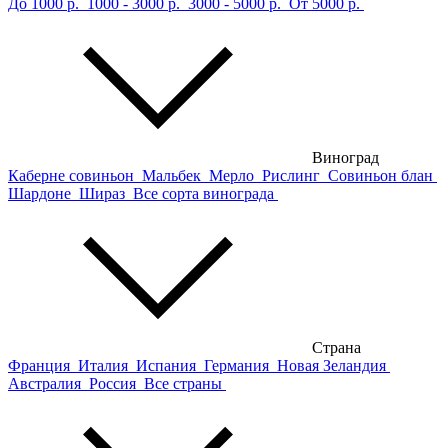
До 1000 р.
1000 - 3000 р.
3000 - 5000 р.
От 5000 р.
Виноград
Каберне совиньон
Мальбек
Мерло
Рислинг
Совиньон блан
Шардоне
Шираз
Все сорта винограда
Страна
Франция
Италия
Испания
Германия
Новая Зеландия
Австралия
Россия
Все страны