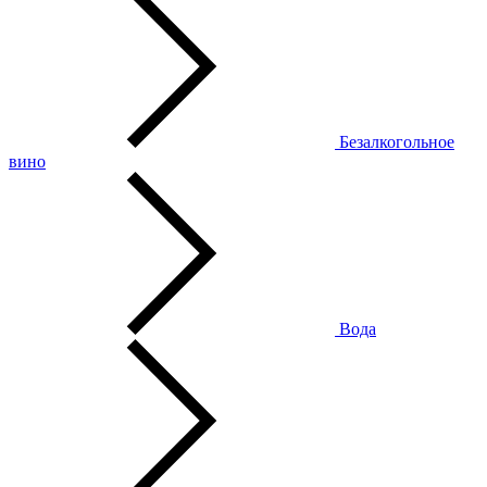
Безалкогольное
вино
Вода