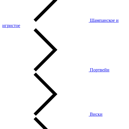
Шампанское и
игристое
Портвейн
Виски