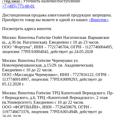
Уточнить наличие/поступление
Под заказ
+7 (495) 775-00-01
Дистанционная продажа алкогольной продукции запрещена.
Приобрести товар вы можете в одной из наших
«Винотек»
.
Посмотреть адреса винотек
Москва: Винотека Fortwine Outlet Нагатинская. Варшавское
ш., д.36 (м. Нагатинская). Ежедневно с 10 до 23 часов.
ООО "Фортуна", ИНН – 7721746704, ОГРН - 1127746004495,
лицензия: 77РПА0004042, действует до 24.05.2028
Москва: Винотека Fortwine Черемушки ул.
Новочеремушкинская, д.15/29. (м. Академическая).
Ежедневно с 10 до 22 часов.
ООО «Массандра Черемушки», ИНН - 7727816122, ОГРН -
1137746914997, лицензия: 77РПА0009293, действует до
05.12.2028 г.
Москва: Винотека Fortwine ТРЦ Капитолий Вернадского. Пр-
т Вернадского, д.6, ТРЦ «Капитолий Вернадского», 2 этаж
(м.Университет). Ежедневно с 10 до 22 часов.
ООО «ФОРТВАЙН», ИНН - 7726459679, ОГРН -
1197746673376, лицензия: 77РПА0014948, действует до
26.05.2028