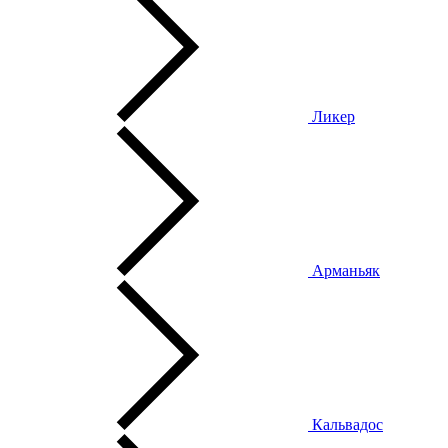
Ликер
Арманьяк
Кальвадос