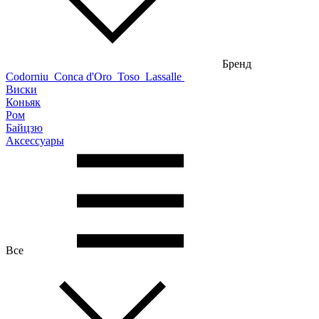
Бренд
Codorniu
Conca d'Oro
Toso
Lassalle
Виски
Коньяк
Ром
Байцзю
Аксессуары
Все