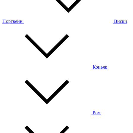
Портвейн
Виски
Коньяк
Ром