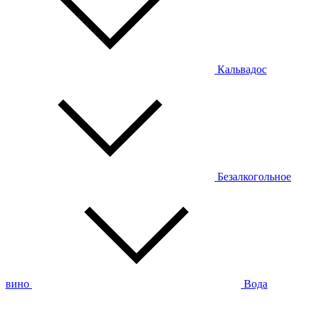
Кальвадос
Безалкогольное
вино
Вода