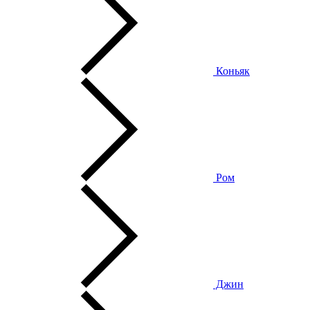
Коньяк
Ром
Джин