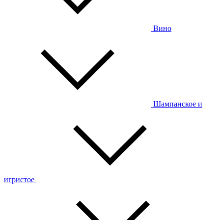
Вино
Шампанское и
игристое