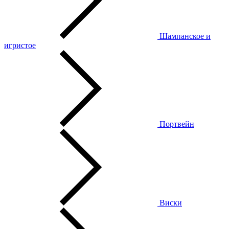
Шампанское и
игристое
Портвейн
Виски