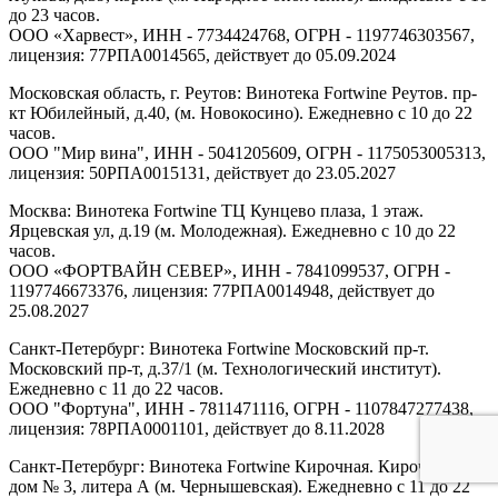
до 23 часов.
ООО «Харвест», ИНН - 7734424768, ОГРН - 1197746303567,
лицензия: 77РПА0014565, действует до 05.09.2024
Московская область, г. Реутов: Винотека Fortwine Реутов. пр-
кт Юбилейный, д.40, (м. Новокосино). Ежедневно с 10 до 22
часов.
ООО "Мир вина", ИНН - 5041205609, ОГРН - 1175053005313,
лицензия: 50РПА0015131, действует до 23.05.2027
Москва: Винотека Fortwine ТЦ Кунцево плаза, 1 этаж.
Ярцевская ул, д.19 (м. Молодежная). Ежедневно с 10 до 22
часов.
ООО «ФОРТВАЙН СЕВЕР», ИНН - 7841099537, ОГРН -
1197746673376, лицензия: 77РПА0014948, действует до
25.08.2027
Санкт-Петербург: Винотека Fortwine Московский пр-т.
Московский пр-т, д.37/1 (м. Технологический институт).
Ежедневно с 11 до 22 часов.
ООО "Фортуна", ИНН - 7811471116, ОГРН - 1107847277438,
лицензия: 78РПА0001101, действует до 8.11.2028
Санкт-Петербург: Винотека Fortwine Кирочная. Кирочная ул,
дом № 3, литера А (м. Чернышевская). Ежедневно с 11 до 22