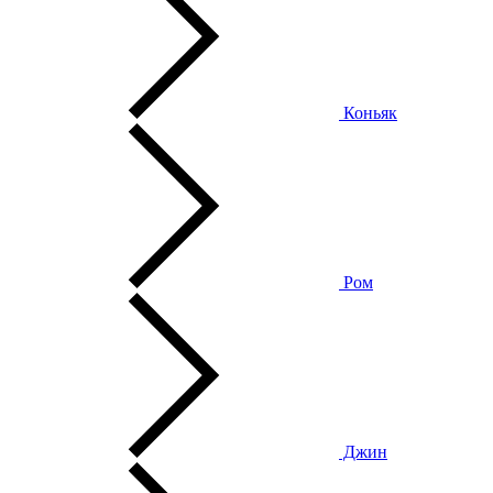
Коньяк
Ром
Джин