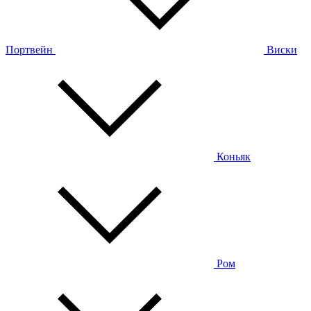
Портвейн
Виски
Коньяк
Ром