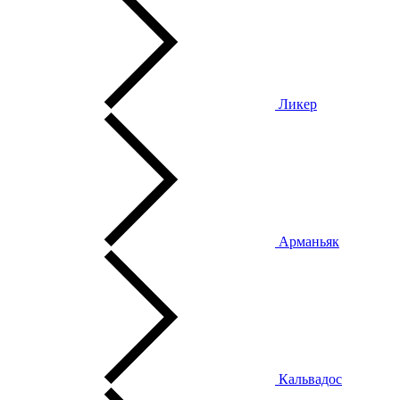
Ликер
Арманьяк
Кальвадос