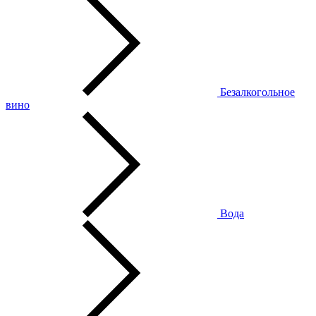
Безалкогольное
вино
Вода