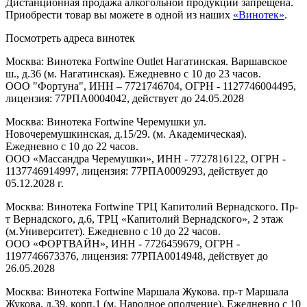
Дистанционная продажа алкогольной продукции запрещена.
Приобрести товар вы можете в одной из наших
«Винотек»
.
Посмотреть адреса винотек
Москва: Винотека Fortwine Outlet Нагатинская. Варшавское
ш., д.36 (м. Нагатинская). Ежедневно с 10 до 23 часов.
ООО "Фортуна", ИНН – 7721746704, ОГРН - 1127746004495,
лицензия: 77РПА0004042, действует до 24.05.2028
Москва: Винотека Fortwine Черемушки ул.
Новочеремушкинская, д.15/29. (м. Академическая).
Ежедневно с 10 до 22 часов.
ООО «Массандра Черемушки», ИНН - 7727816122, ОГРН -
1137746914997, лицензия: 77РПА0009293, действует до
05.12.2028 г.
Москва: Винотека Fortwine ТРЦ Капитолий Вернадского. Пр-
т Вернадского, д.6, ТРЦ «Капитолий Вернадского», 2 этаж
(м.Университет). Ежедневно с 10 до 22 часов.
ООО «ФОРТВАЙН», ИНН - 7726459679, ОГРН -
1197746673376, лицензия: 77РПА0014948, действует до
26.05.2028
Москва: Винотека Fortwine Маршала Жукова. пр-т Маршала
Жукова, д.39, корп.1 (м. Народное ополчение). Ежедневно с 10