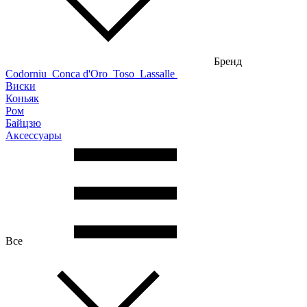
Бренд
Codorniu
Conca d'Oro
Toso
Lassalle
Виски
Коньяк
Ром
Байцзю
Аксессуары
Все