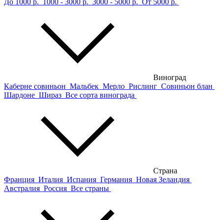
До 1000 р.
1000 - 3000 р.
3000 - 5000 р.
От 5000 р.
Виноград
Каберне совиньон
Мальбек
Мерло
Рислинг
Совиньон блан
Шардоне
Шираз
Все сорта винограда
Страна
Франция
Италия
Испания
Германия
Новая Зеландия
Австралия
Россия
Все страны