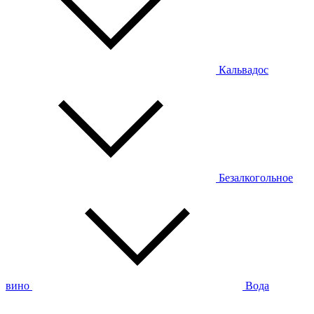
Кальвадос
Безалкогольное
вино
Вода