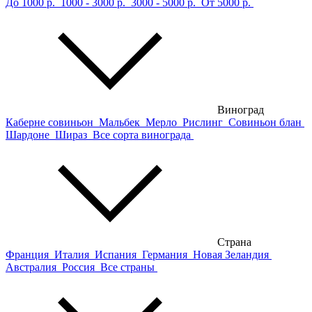
До 1000 р.
1000 - 3000 р.
3000 - 5000 р.
От 5000 р.
Виноград
Каберне совиньон
Мальбек
Мерло
Рислинг
Совиньон блан
Шардоне
Шираз
Все сорта винограда
Страна
Франция
Италия
Испания
Германия
Новая Зеландия
Австралия
Россия
Все страны