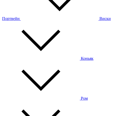
Портвейн
Виски
Коньяк
Ром