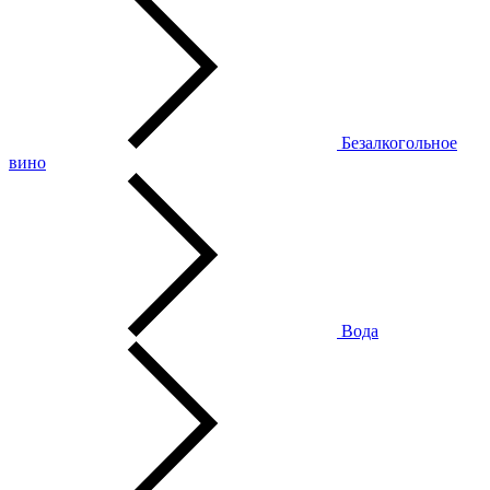
Безалкогольное
вино
Вода