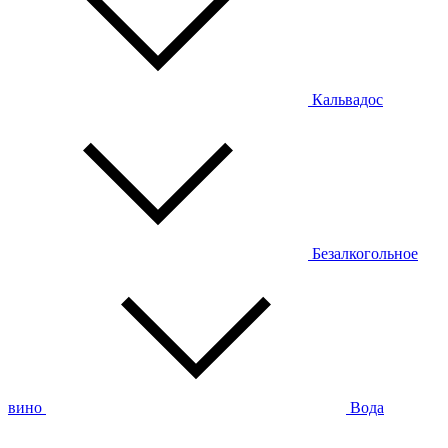
Кальвадос
Безалкогольное
вино
Вода