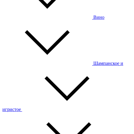
Вино
Шампанское и
игристое