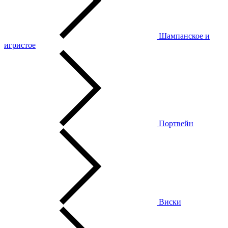
Шампанское и
игристое
Портвейн
Виски