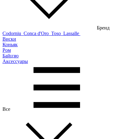
Бренд
Codorniu
Conca d'Oro
Toso
Lassalle
Виски
Коньяк
Ром
Байцзю
Аксессуары
Все