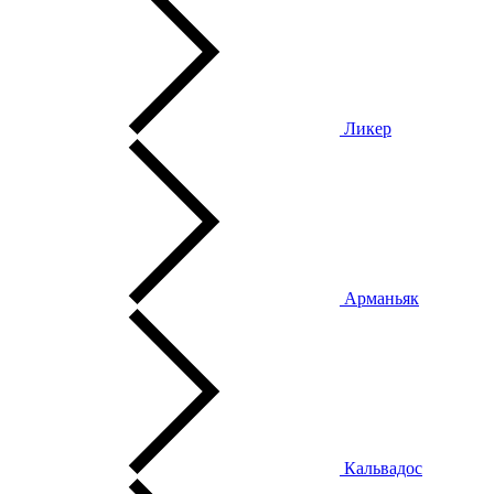
Ликер
Арманьяк
Кальвадос