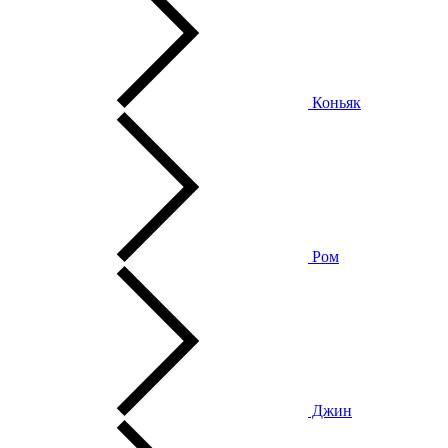
Коньяк
Ром
Джин