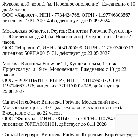
Жукова, д.39, корп.1 (м. Народное ополчение). Ежедневно с 10
до 23 часов.
ООО «Харвест», ИНН - 7734424768, ОГРН - 1197746303567,
лицензия: 77РПА0014565, действует до 05.09.2024
Московская область, г. Реутов: Винотека Fortwine Реутов. пр-
кт Юбилейный, д.40, (м. Новокосино). Ежедневно с 10 до 22
часов.
ООО "Мир вина", ИНН - 5041205609, ОГРН - 1175053005313,
лицензия: 50РПА0015131, действует до 23.05.2027
Москва: Винотека Fortwine ТЦ Кунцево плаза, 1 этаж.
Ярцевская ул, д.19 (м. Молодежная). Ежедневно с 10 до 22
часов.
ООО «ФОРТВАЙН СЕВЕР», ИНН - 7841099537, ОГРН -
1197746673376, лицензия: 77РПА0014948, действует до
25.08.2027
Санкт-Петербург: Винотека Fortwine Московский пр-т.
Московский пр-т, д.37/1 (м. Технологический институт).
Ежедневно с 11 до 22 часов.
ООО "Фортуна", ИНН - 7811471116, ОГРН - 1107847277438,
лицензия: 78РПА0001101, действует до 8.11.2028
Санкт-Петербург: Винотека Fortwine Кирочная. Кирочная ул,