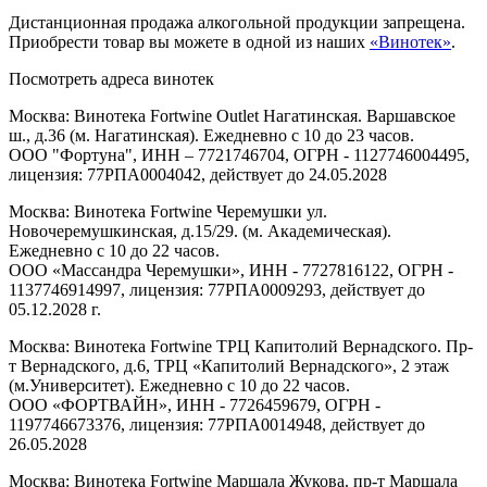
Дистанционная продажа алкогольной продукции запрещена.
Приобрести товар вы можете в одной из наших
«Винотек»
.
Посмотреть адреса винотек
Москва: Винотека Fortwine Outlet Нагатинская. Варшавское
ш., д.36 (м. Нагатинская). Ежедневно с 10 до 23 часов.
ООО "Фортуна", ИНН – 7721746704, ОГРН - 1127746004495,
лицензия: 77РПА0004042, действует до 24.05.2028
Москва: Винотека Fortwine Черемушки ул.
Новочеремушкинская, д.15/29. (м. Академическая).
Ежедневно с 10 до 22 часов.
ООО «Массандра Черемушки», ИНН - 7727816122, ОГРН -
1137746914997, лицензия: 77РПА0009293, действует до
05.12.2028 г.
Москва: Винотека Fortwine ТРЦ Капитолий Вернадского. Пр-
т Вернадского, д.6, ТРЦ «Капитолий Вернадского», 2 этаж
(м.Университет). Ежедневно с 10 до 22 часов.
ООО «ФОРТВАЙН», ИНН - 7726459679, ОГРН -
1197746673376, лицензия: 77РПА0014948, действует до
26.05.2028
Москва: Винотека Fortwine Маршала Жукова. пр-т Маршала