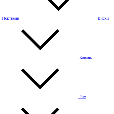
Портвейн
Виски
Коньяк
Ром