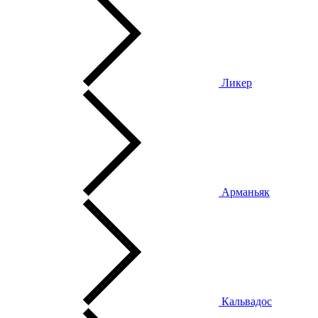
Ликер
Арманьяк
Кальвадос