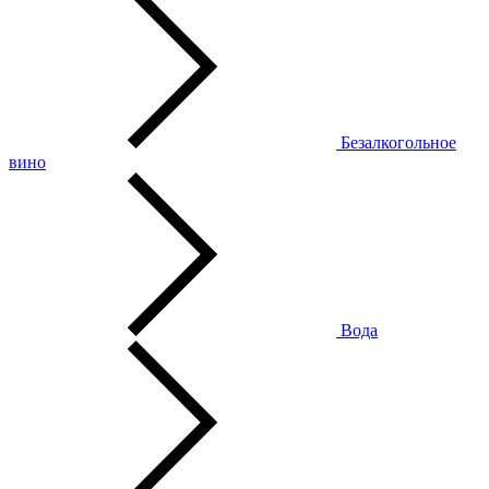
Безалкогольное
вино
Вода