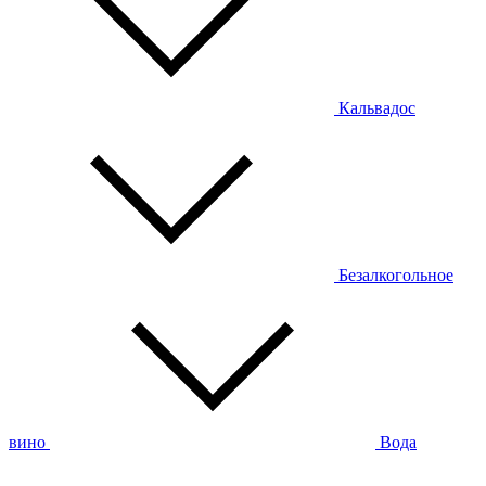
Кальвадос
Безалкогольное
вино
Вода