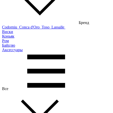
Бренд
Codorniu
Conca d'Oro
Toso
Lassalle
Виски
Коньяк
Ром
Байцзю
Аксессуары
Все