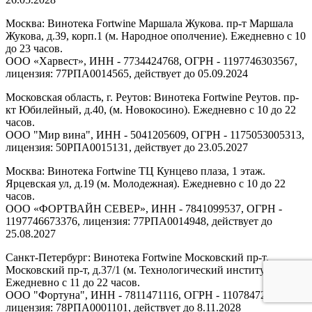
Москва: Винотека Fortwine Маршала Жукова. пр-т Маршала
Жукова, д.39, корп.1 (м. Народное ополчение). Ежедневно с 10
до 23 часов.
ООО «Харвест», ИНН - 7734424768, ОГРН - 1197746303567,
лицензия: 77РПА0014565, действует до 05.09.2024
Московская область, г. Реутов: Винотека Fortwine Реутов. пр-
кт Юбилейный, д.40, (м. Новокосино). Ежедневно с 10 до 22
часов.
ООО "Мир вина", ИНН - 5041205609, ОГРН - 1175053005313,
лицензия: 50РПА0015131, действует до 23.05.2027
Москва: Винотека Fortwine ТЦ Кунцево плаза, 1 этаж.
Ярцевская ул, д.19 (м. Молодежная). Ежедневно с 10 до 22
часов.
ООО «ФОРТВАЙН СЕВЕР», ИНН - 7841099537, ОГРН -
1197746673376, лицензия: 77РПА0014948, действует до
25.08.2027
Санкт-Петербург: Винотека Fortwine Московский пр-т.
Московский пр-т, д.37/1 (м. Технологический институт).
Ежедневно с 11 до 22 часов.
ООО "Фортуна", ИНН - 7811471116, ОГРН - 1107847277438,
лицензия: 78РПА0001101, действует до 8.11.2028