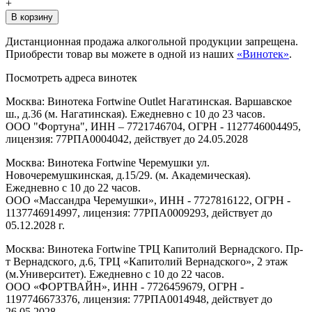
+
В корзину
Дистанционная продажа алкогольной продукции запрещена.
Приобрести товар вы можете в одной из наших
«Винотек»
.
Посмотреть адреса винотек
Москва: Винотека Fortwine Outlet Нагатинская. Варшавское
ш., д.36 (м. Нагатинская). Ежедневно с 10 до 23 часов.
ООО "Фортуна", ИНН – 7721746704, ОГРН - 1127746004495,
лицензия: 77РПА0004042, действует до 24.05.2028
Москва: Винотека Fortwine Черемушки ул.
Новочеремушкинская, д.15/29. (м. Академическая).
Ежедневно с 10 до 22 часов.
ООО «Массандра Черемушки», ИНН - 7727816122, ОГРН -
1137746914997, лицензия: 77РПА0009293, действует до
05.12.2028 г.
Москва: Винотека Fortwine ТРЦ Капитолий Вернадского. Пр-
т Вернадского, д.6, ТРЦ «Капитолий Вернадского», 2 этаж
(м.Университет). Ежедневно с 10 до 22 часов.
ООО «ФОРТВАЙН», ИНН - 7726459679, ОГРН -
1197746673376, лицензия: 77РПА0014948, действует до
26.05.2028