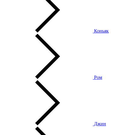
Коньяк
Ром
Джин