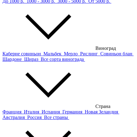
До 1000 р.
1000 - 3000 р.
3000 - 5000 р.
От 5000 р.
Виноград
Каберне совиньон
Мальбек
Мерло
Рислинг
Совиньон блан
Шардоне
Шираз
Все сорта винограда
Страна
Франция
Италия
Испания
Германия
Новая Зеландия
Австралия
Россия
Все страны