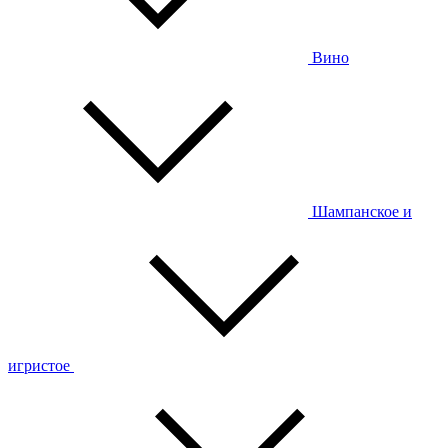
Вино
Шампанское и
игристое