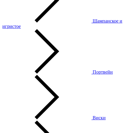
Шампанское и
игристое
Портвейн
Виски