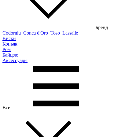
Бренд
Codorniu
Conca d'Oro
Toso
Lassalle
Виски
Коньяк
Ром
Байцзю
Аксессуары
Все