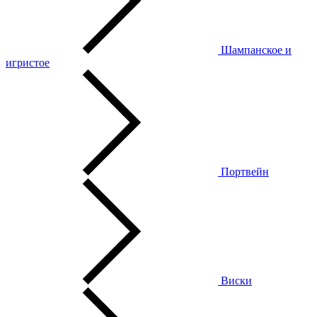
Шампанское и
игристое
Портвейн
Виски