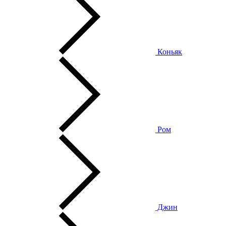
Коньяк
Ром
Джин