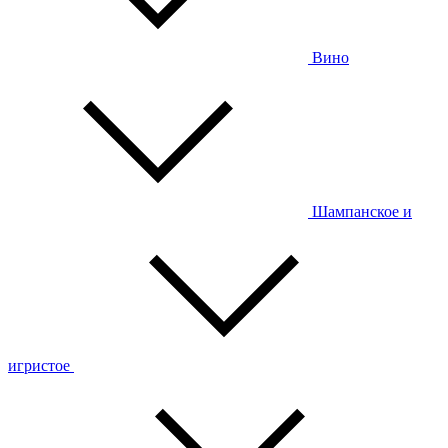
Вино
Шампанское и
игристое