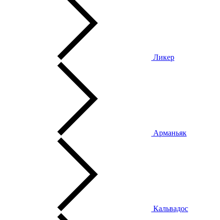
Ликер
Арманьяк
Кальвадос