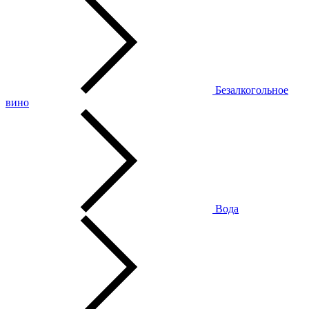
Безалкогольное
вино
Вода