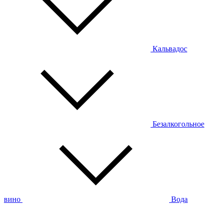
Кальвадос
Безалкогольное
вино
Вода