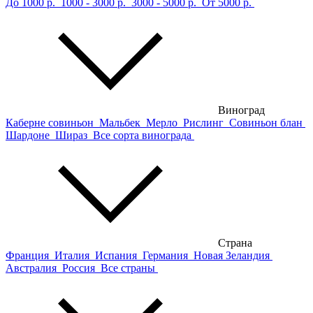
До 1000 р.
1000 - 3000 р.
3000 - 5000 р.
От 5000 р.
Виноград
Каберне совиньон
Мальбек
Мерло
Рислинг
Совиньон блан
Шардоне
Шираз
Все сорта винограда
Страна
Франция
Италия
Испания
Германия
Новая Зеландия
Австралия
Россия
Все страны