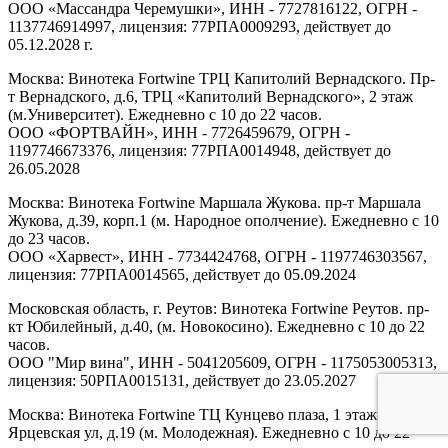
ООО «Массандра Черемушки», ИНН - 7727816122, ОГРН -
1137746914997, лицензия: 77РПА0009293, действует до
05.12.2028 г.
Москва: Винотека Fortwine ТРЦ Капитолий Вернадского. Пр-
т Вернадского, д.6, ТРЦ «Капитолий Вернадского», 2 этаж
(м.Университет). Ежедневно с 10 до 22 часов.
ООО «ФОРТВАЙН», ИНН - 7726459679, ОГРН -
1197746673376, лицензия: 77РПА0014948, действует до
26.05.2028
Москва: Винотека Fortwine Маршала Жукова. пр-т Маршала
Жукова, д.39, корп.1 (м. Народное ополчение). Ежедневно с 10
до 23 часов.
ООО «Харвест», ИНН - 7734424768, ОГРН - 1197746303567,
лицензия: 77РПА0014565, действует до 05.09.2024
Московская область, г. Реутов: Винотека Fortwine Реутов. пр-
кт Юбилейный, д.40, (м. Новокосино). Ежедневно с 10 до 22
часов.
ООО "Мир вина", ИНН - 5041205609, ОГРН - 1175053005313,
лицензия: 50РПА0015131, действует до 23.05.2027
Москва: Винотека Fortwine ТЦ Кунцево плаза, 1 этаж.
Ярцевская ул, д.19 (м. Молодежная). Ежедневно с 10 до 22