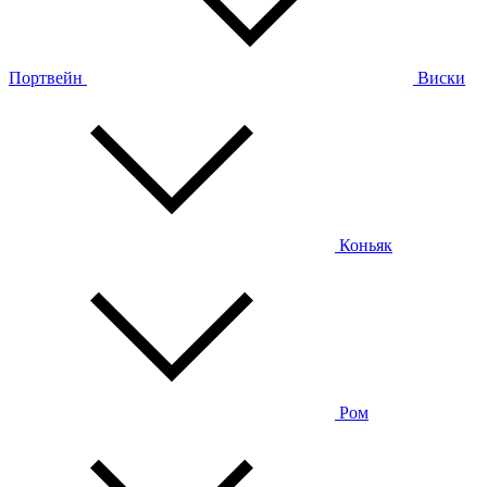
Портвейн
Виски
Коньяк
Ром