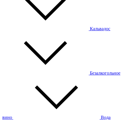
Кальвадос
Безалкогольное
вино
Вода