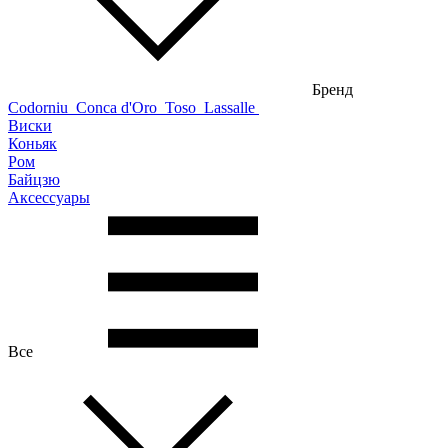
Бренд
Codorniu
Conca d'Oro
Toso
Lassalle
Виски
Коньяк
Ром
Байцзю
Аксессуары
Все