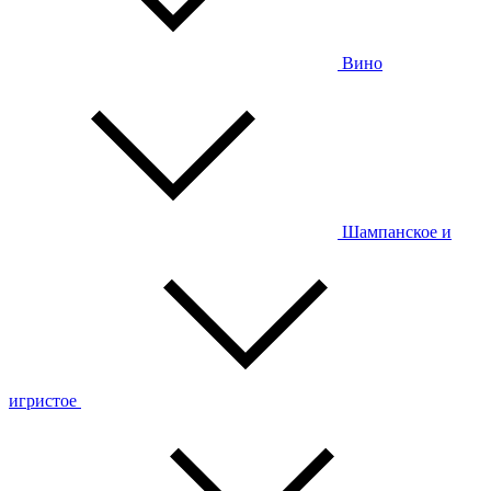
Вино
Шампанское и
игристое