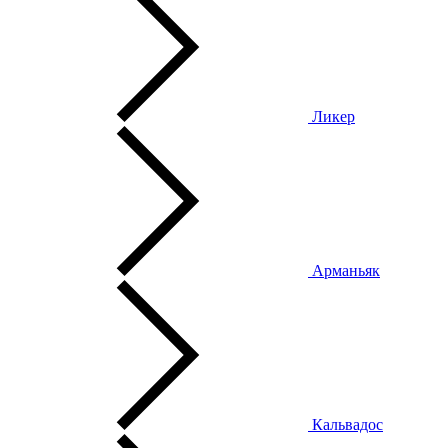
Ликер
Арманьяк
Кальвадос