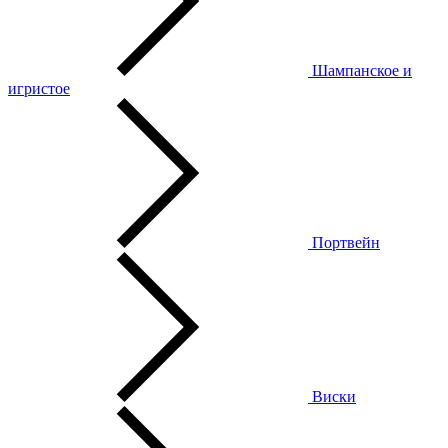
Шампанское и
игристое
Портвейн
Виски