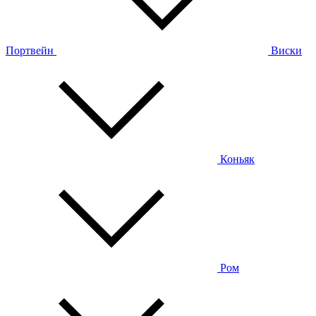
Портвейн
Виски
Коньяк
Ром