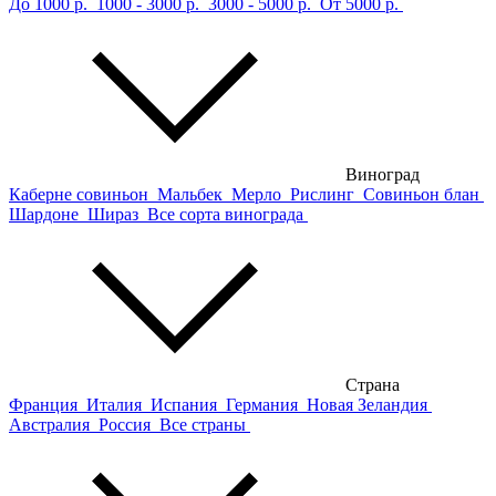
До 1000 р.
1000 - 3000 р.
3000 - 5000 р.
От 5000 р.
Виноград
Каберне совиньон
Мальбек
Мерло
Рислинг
Совиньон блан
Шардоне
Шираз
Все сорта винограда
Страна
Франция
Италия
Испания
Германия
Новая Зеландия
Австралия
Россия
Все страны