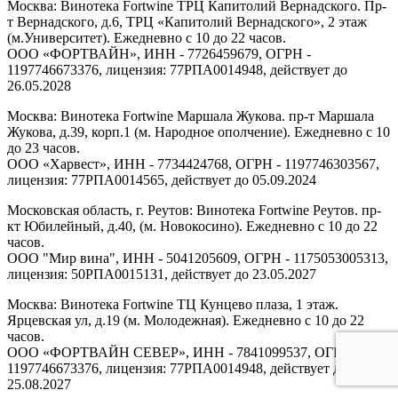
Москва: Винотека Fortwine ТРЦ Капитолий Вернадского. Пр-
т Вернадского, д.6, ТРЦ «Капитолий Вернадского», 2 этаж
(м.Университет). Ежедневно с 10 до 22 часов.
ООО «ФОРТВАЙН», ИНН - 7726459679, ОГРН -
1197746673376, лицензия: 77РПА0014948, действует до
26.05.2028
Москва: Винотека Fortwine Маршала Жукова. пр-т Маршала
Жукова, д.39, корп.1 (м. Народное ополчение). Ежедневно с 10
до 23 часов.
ООО «Харвест», ИНН - 7734424768, ОГРН - 1197746303567,
лицензия: 77РПА0014565, действует до 05.09.2024
Московская область, г. Реутов: Винотека Fortwine Реутов. пр-
кт Юбилейный, д.40, (м. Новокосино). Ежедневно с 10 до 22
часов.
ООО "Мир вина", ИНН - 5041205609, ОГРН - 1175053005313,
лицензия: 50РПА0015131, действует до 23.05.2027
Москва: Винотека Fortwine ТЦ Кунцево плаза, 1 этаж.
Ярцевская ул, д.19 (м. Молодежная). Ежедневно с 10 до 22
часов.
ООО «ФОРТВАЙН СЕВЕР», ИНН - 7841099537, ОГРН -
1197746673376, лицензия: 77РПА0014948, действует до
25.08.2027