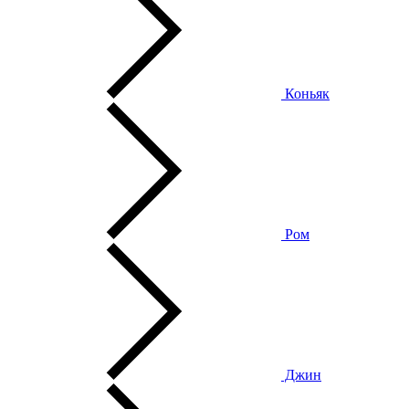
Коньяк
Ром
Джин