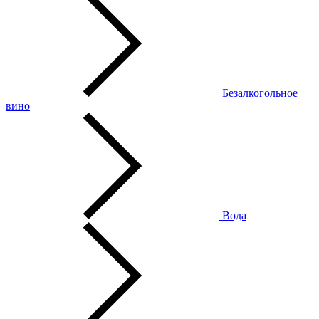
Безалкогольное
вино
Вода