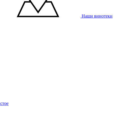
Наши винотеки
стое