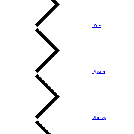
Ром
Джин
Ликер