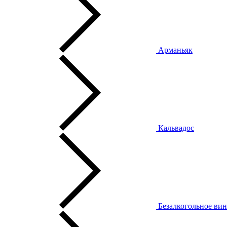
Арманьяк
Кальвадос
Безалкогольное ви