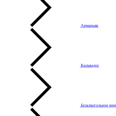
Арманьяк
Кальвадос
Безалкогольное ви