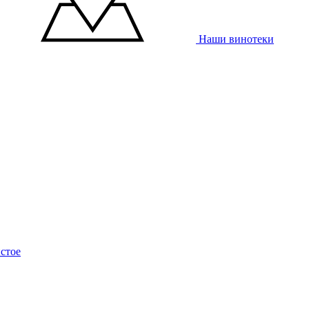
Наши винотеки
стое