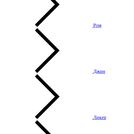
Ром
Джин
Ликер