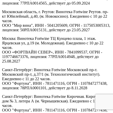
лицензия: 77РПА0014565, действует до 05.09.2024
Московская область, г. Реутов: Винотека Fortwine Реутов. пр-
кт Юбилейный, д.40, (м. Новокосино). Ежедневно с 10 до 22
часов.
ООО "Мир вина", ИНН - 5041205609, ОГРН - 1175053005313,
лицензия: 50РПА0015131, действует до 23.05.2027
Москва: Винотека Fortwine ТЦ Кунцево плаза, 1 этаж.
Ярцевская ул, д.19 (м. Молодежная). Ежедневно с 10 до 22
часов.
ООО «ФОРТВАЙН СЕВЕР», ИНН - 7841099537, ОГРН -
1197746673376, лицензия: 77РПА0014948, действует до
25.08.2027
Санкт-Петербург: Винотека Fortwine Московский пр-т.
Московский пр-т, д.37/1 (м. Технологический институт).
Ежедневно с 11 до 22 часов.
ООО "Фортуна", ИНН - 7811471116, ОГРН - 1107847277438,
лицензия: 78РПА0001101, действует до 8.11.2028
Санкт-Петербург: Винотека Fortwine Кирочная. Кирочная ул,
дом № 3, литера А (м. Чернышевская). Ежедневно с 11 до 22
часов.
ООО "Фортуна", ИНН - 7811471116, ОГРН - 1107847277438,