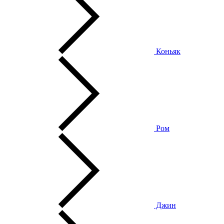
Коньяк
Ром
Джин