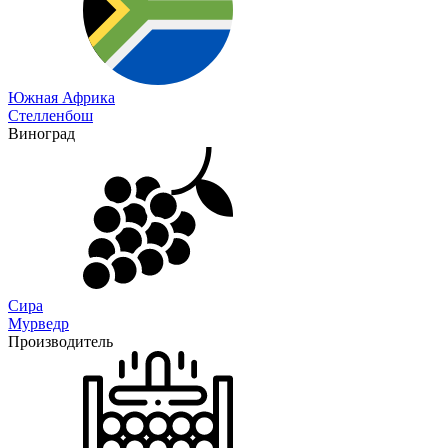
Южная Африка
Стелленбош
Виноград
Сира
Мурведр
Производитель