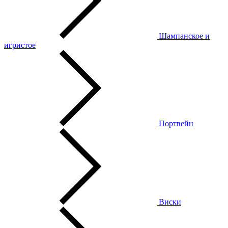
Шампанское и
игристое
Портвейн
Виски