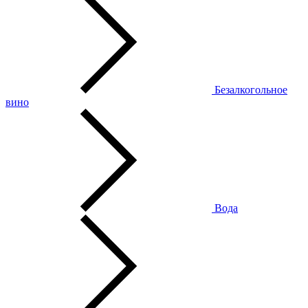
Безалкогольное
вино
Вода