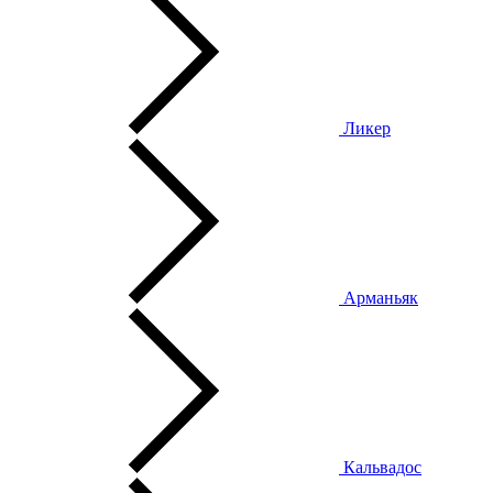
Ликер
Арманьяк
Кальвадос