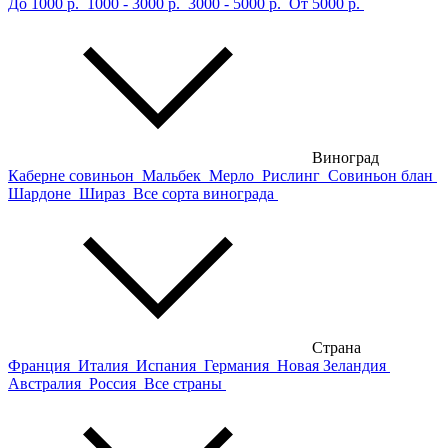
До 1000 р.
1000 - 3000 р.
3000 - 5000 р.
От 5000 р.
Виноград
Каберне совиньон
Мальбек
Мерло
Рислинг
Совиньон блан
Шардоне
Шираз
Все сорта винограда
Страна
Франция
Италия
Испания
Германия
Новая Зеландия
Австралия
Россия
Все страны