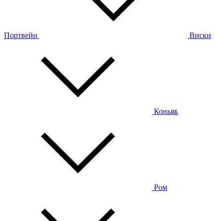
Портвейн
Виски
Коньяк
Ром