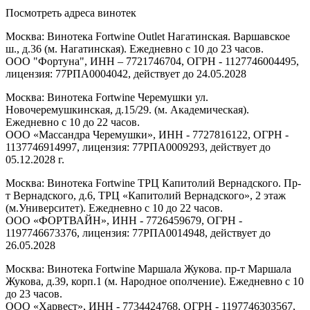
Посмотреть адреса винотек
Москва: Винотека Fortwine Outlet Нагатинская. Варшавское
ш., д.36 (м. Нагатинская). Ежедневно с 10 до 23 часов.
ООО "Фортуна", ИНН – 7721746704, ОГРН - 1127746004495,
лицензия: 77РПА0004042, действует до 24.05.2028
Москва: Винотека Fortwine Черемушки ул.
Новочеремушкинская, д.15/29. (м. Академическая).
Ежедневно с 10 до 22 часов.
ООО «Массандра Черемушки», ИНН - 7727816122, ОГРН -
1137746914997, лицензия: 77РПА0009293, действует до
05.12.2028 г.
Москва: Винотека Fortwine ТРЦ Капитолий Вернадского. Пр-
т Вернадского, д.6, ТРЦ «Капитолий Вернадского», 2 этаж
(м.Университет). Ежедневно с 10 до 22 часов.
ООО «ФОРТВАЙН», ИНН - 7726459679, ОГРН -
1197746673376, лицензия: 77РПА0014948, действует до
26.05.2028
Москва: Винотека Fortwine Маршала Жукова. пр-т Маршала
Жукова, д.39, корп.1 (м. Народное ополчение). Ежедневно с 10
до 23 часов.
ООО «Харвест», ИНН - 7734424768, ОГРН - 1197746303567,