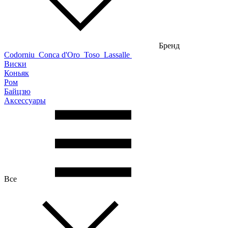
Бренд
Codorniu
Conca d'Oro
Toso
Lassalle
Виски
Коньяк
Ром
Байцзю
Аксессуары
Все