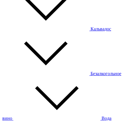
Кальвадос
Безалкогольное
вино
Вода