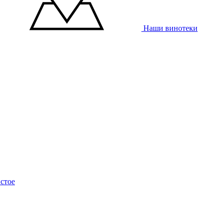
Наши винотеки
стое