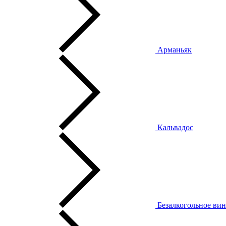
Арманьяк
Кальвадос
Безалкогольное ви