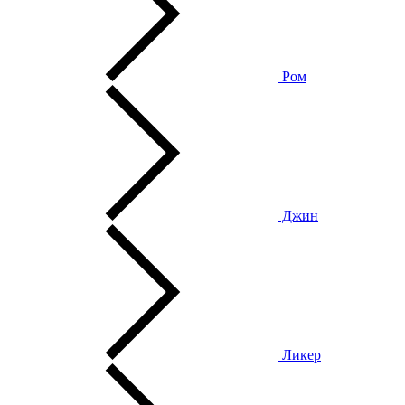
Ром
Джин
Ликер