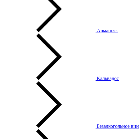
Арманьяк
Кальвадос
Безалкогольное ви