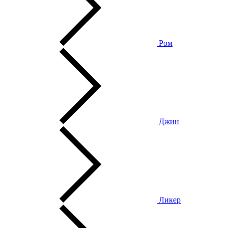
Ром
Джин
Ликер