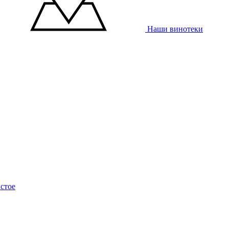
Наши винотеки
стое