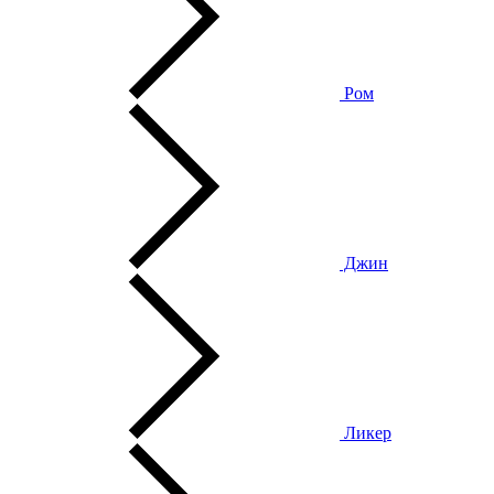
Ром
Джин
Ликер