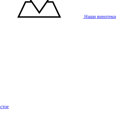
Наши винотеки
стое