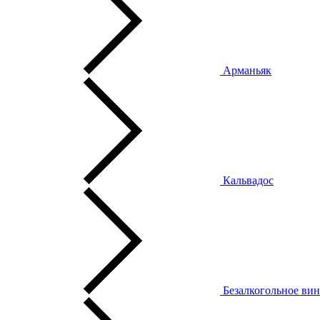
Арманьяк
Кальвадос
Безалкогольное ви