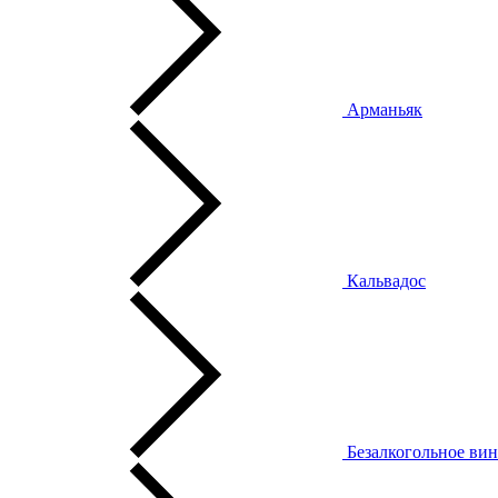
Арманьяк
Кальвадос
Безалкогольное ви