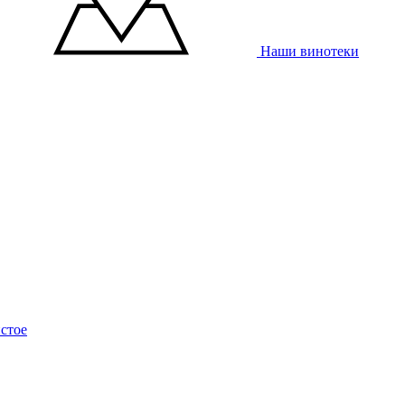
Наши винотеки
стое