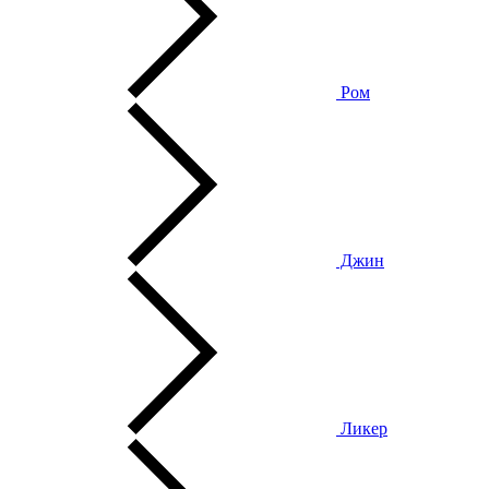
Ром
Джин
Ликер