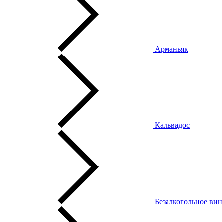
Арманьяк
Кальвадос
Безалкогольное ви