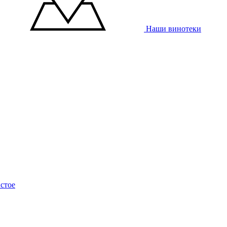
Наши винотеки
стое