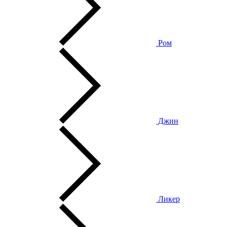
Ром
Джин
Ликер