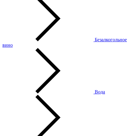
Безалкогольное
вино
Вода