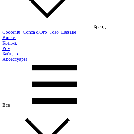
Бренд
Codorniu
Conca d'Oro
Toso
Lassalle
Виски
Коньяк
Ром
Байцзю
Аксессуары
Все