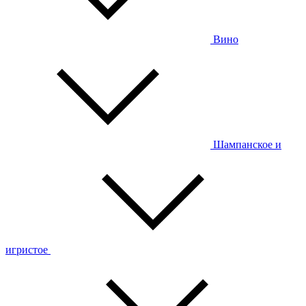
Вино
Шампанское и
игристое