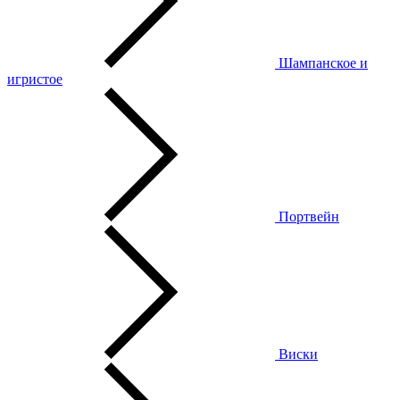
Шампанское и
игристое
Портвейн
Виски