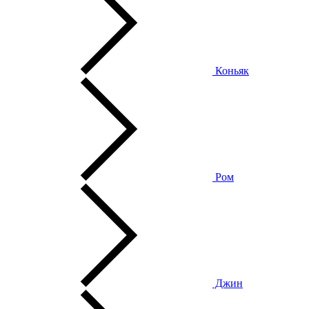
Коньяк
Ром
Джин