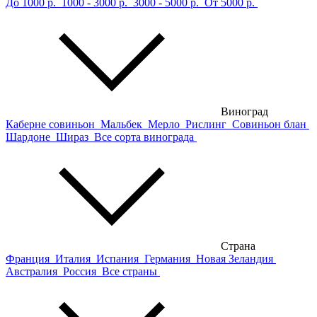
До 1000 р.
1000 - 3000 р.
3000 - 5000 р.
От 5000 р.
Виноград
Каберне совиньон
Мальбек
Мерло
Рислинг
Совиньон блан
Шардоне
Шираз
Все сорта винограда
Страна
Франция
Италия
Испания
Германия
Новая Зеландия
Австралия
Россия
Все страны