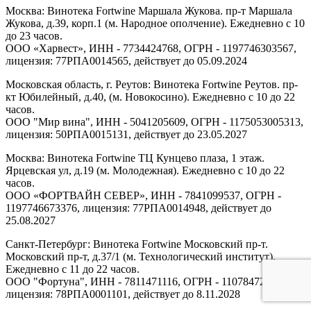
Москва: Винотека Fortwine Маршала Жукова. пр-т Маршала
Жукова, д.39, корп.1 (м. Народное ополчение). Ежедневно с 10
до 23 часов.
ООО «Харвест», ИНН - 7734424768, ОГРН - 1197746303567,
лицензия: 77РПА0014565, действует до 05.09.2024
Московская область, г. Реутов: Винотека Fortwine Реутов. пр-
кт Юбилейный, д.40, (м. Новокосино). Ежедневно с 10 до 22
часов.
ООО "Мир вина", ИНН - 5041205609, ОГРН - 1175053005313,
лицензия: 50РПА0015131, действует до 23.05.2027
Москва: Винотека Fortwine ТЦ Кунцево плаза, 1 этаж.
Ярцевская ул, д.19 (м. Молодежная). Ежедневно с 10 до 22
часов.
ООО «ФОРТВАЙН СЕВЕР», ИНН - 7841099537, ОГРН -
1197746673376, лицензия: 77РПА0014948, действует до
25.08.2027
Санкт-Петербург: Винотека Fortwine Московский пр-т.
Московский пр-т, д.37/1 (м. Технологический институт).
Ежедневно с 11 до 22 часов.
ООО "Фортуна", ИНН - 7811471116, ОГРН - 1107847277438,
лицензия: 78РПА0001101, действует до 8.11.2028