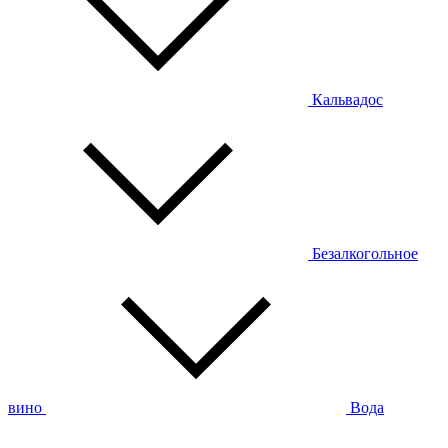
Кальвадос
Безалкогольное
вино
Вода