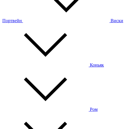
Портвейн
Виски
Коньяк
Ром