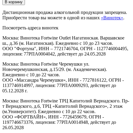
В корзину
Дистанционная продажа алкогольной продукции запрещена.
Приобрести товар вы можете в одной из наших
«Винотек»
.
Посмотреть адреса винотек
Москва: Винотека Fortwine Outlet Нагатинская. Варшавское
ш., д.36 (м. Нагатинская). Ежедневно с 10 до 23 часов.
ООО "Фортуна", ИНН – 7721746704, ОГРН - 1127746004495,
лицензия: 77РПА0004042, действует до 24.05.2028
Москва: Винотека Fortwine Черемушки ул.
Новочеремушкинская, д.15/29. (м. Академическая).
Ежедневно с 10 до 22 часов.
ООО «Массандра Черемушки», ИНН - 7727816122, ОГРН -
1137746914997, лицензия: 77РПА0009293, действует до
05.12.2028 г.
Москва: Винотека Fortwine ТРЦ Капитолий Вернадского. Пр-
т Вернадского, д.6, ТРЦ «Капитолий Вернадского», 2 этаж
(м.Университет). Ежедневно с 10 до 22 часов.
ООО «ФОРТВАЙН», ИНН - 7726459679, ОГРН -
1197746673376, лицензия: 77РПА0014948, действует до
26.05.2028