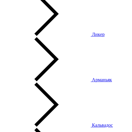
Ликер
Арманьяк
Кальвадос