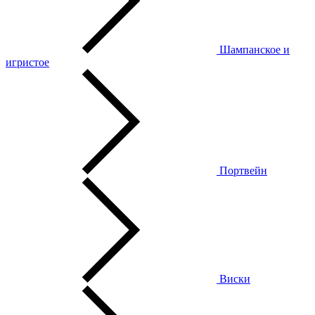
Шампанское и
игристое
Портвейн
Виски