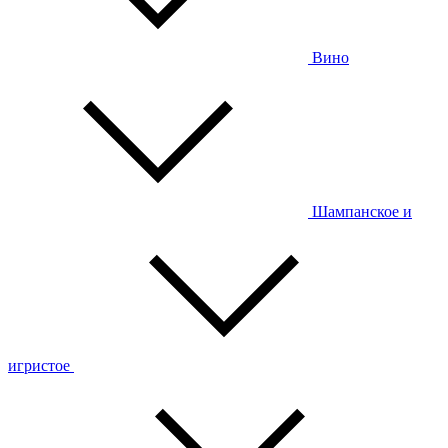
Вино
Шампанское и
игристое