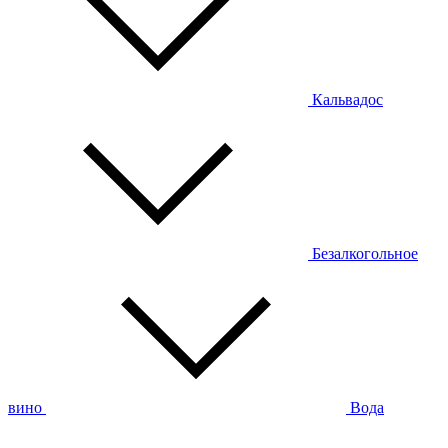
Кальвадос
Безалкогольное
вино
Вода