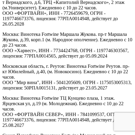
т Вернадского, д.6, ТРЦ «Капитолий Вернадского», 2 этаж
(м.Университет). Ежедневно с 10 до 22 часов.
ООО «ФОРТВАЙН», ИНН - 7726459679, ОГРН -
1197746673376, лицензия: 77РПА0014948, действует до
26.05.2028
Москва: Винотека Fortwine Маршала Жукова. пр-т Маршала
Жукова, д.39, корп.1 (м. Народное ополчение). Ежедневно с 10
до 23 часов.
ООО «Харвест», ИНН - 7734424768, ОГРН - 1197746303567,
лицензия: 77РПА0014565, действует до 05.09.2024
Московская область, г. Реутов: Винотека Fortwine Реутов. пр-
кт Юбилейный, д.40, (м. Новокосино). Ежедневно с 10 до 22
часов.
ООО "Мир вина", ИНН - 5041205609, ОГРН - 1175053005313,
лицензия: 50РПА0015131, действует до 23.05.2027
Москва: Винотека Fortwine ТЦ Кунцево плаза, 1 этаж.
Ярцевская ул, д.19 (м. Молодежная). Ежедневно с 10 до 22
часов.
ООО «ФОРТВАЙН СЕВЕР», ИНН - 7841099537, ОГРН -
1197746673376, лицензия: 77РПА0014948, действует до
25.08.2027