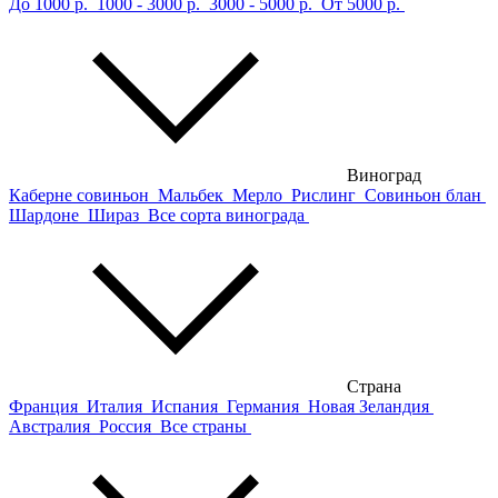
До 1000 р.
1000 - 3000 р.
3000 - 5000 р.
От 5000 р.
Виноград
Каберне совиньон
Мальбек
Мерло
Рислинг
Совиньон блан
Шардоне
Шираз
Все сорта винограда
Страна
Франция
Италия
Испания
Германия
Новая Зеландия
Австралия
Россия
Все страны