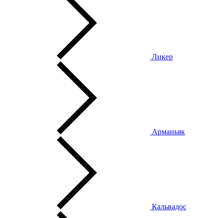
Ликер
Арманьяк
Кальвадос