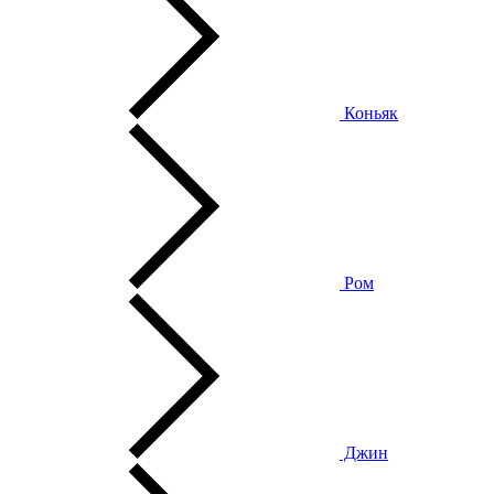
Коньяк
Ром
Джин