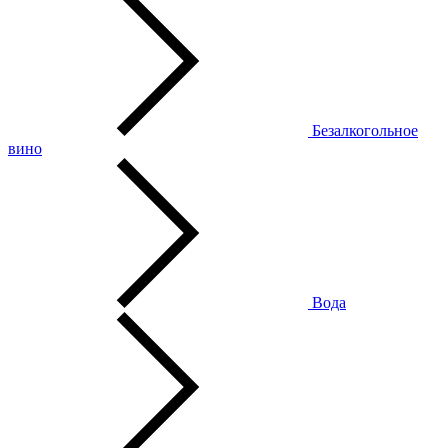
Безалкогольное
вино
Вода