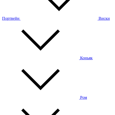
Портвейн
Виски
Коньяк
Ром