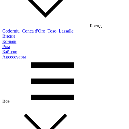
Бренд
Codorniu
Conca d'Oro
Toso
Lassalle
Виски
Коньяк
Ром
Байцзю
Аксессуары
Все