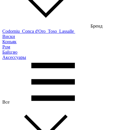
Бренд
Codorniu
Conca d'Oro
Toso
Lassalle
Виски
Коньяк
Ром
Байцзю
Аксессуары
Все