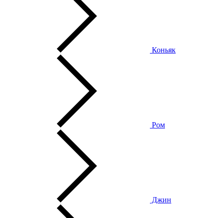
Коньяк
Ром
Джин