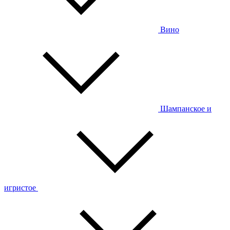
Вино
Шампанское и
игристое