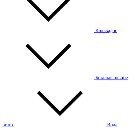
Кальвадос
Безалкогольное
вино
Вода