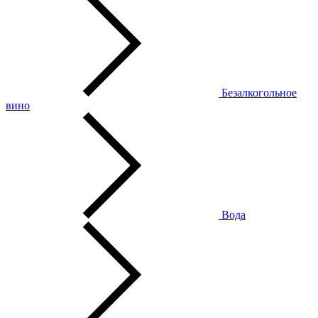
Безалкогольное
вино
Вода