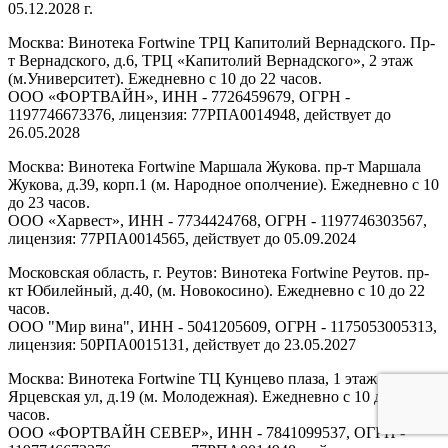
05.12.2028 г.
Москва: Винотека Fortwine ТРЦ Капитолий Вернадского. Пр-
т Вернадского, д.6, ТРЦ «Капитолий Вернадского», 2 этаж
(м.Университет). Ежедневно с 10 до 22 часов.
ООО «ФОРТВАЙН», ИНН - 7726459679, ОГРН -
1197746673376, лицензия: 77РПА0014948, действует до
26.05.2028
Москва: Винотека Fortwine Маршала Жукова. пр-т Маршала
Жукова, д.39, корп.1 (м. Народное ополчение). Ежедневно с 10
до 23 часов.
ООО «Харвест», ИНН - 7734424768, ОГРН - 1197746303567,
лицензия: 77РПА0014565, действует до 05.09.2024
Московская область, г. Реутов: Винотека Fortwine Реутов. пр-
кт Юбилейный, д.40, (м. Новокосино). Ежедневно с 10 до 22
часов.
ООО "Мир вина", ИНН - 5041205609, ОГРН - 1175053005313,
лицензия: 50РПА0015131, действует до 23.05.2027
Москва: Винотека Fortwine ТЦ Кунцево плаза, 1 этаж.
Ярцевская ул, д.19 (м. Молодежная). Ежедневно с 10 до 22
часов.
ООО «ФОРТВАЙН СЕВЕР», ИНН - 7841099537, ОГРН -