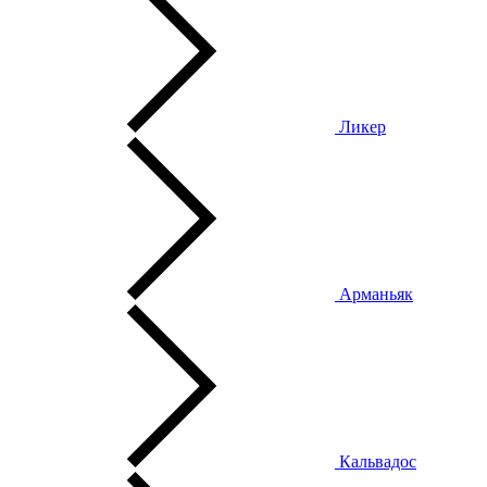
Ликер
Арманьяк
Кальвадос