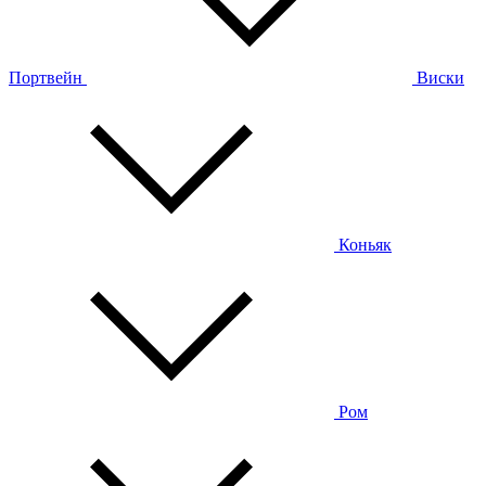
Портвейн
Виски
Коньяк
Ром