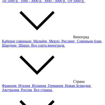
До 1000 р.
1000 - 3000 р.
3000 - 5000 р.
От 5000 р.
Виноград
Каберне совиньон
Мальбек
Мерло
Рислинг
Совиньон блан
Шардоне
Шираз
Все сорта винограда
Страна
Франция
Италия
Испания
Германия
Новая Зеландия
Австралия
Россия
Все страны