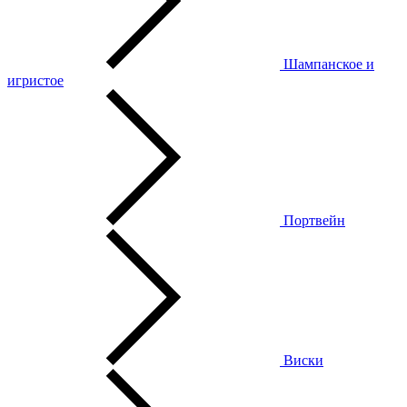
Шампанское и
игристое
Портвейн
Виски