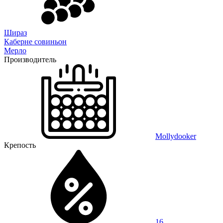
Шираз
Каберне совиньон
Мерло
Производитель
Mollydooker
Крепость
16