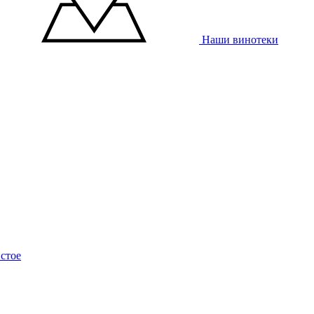
Наши винотеки
стое