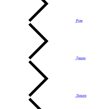
Ром
Джин
Ликер