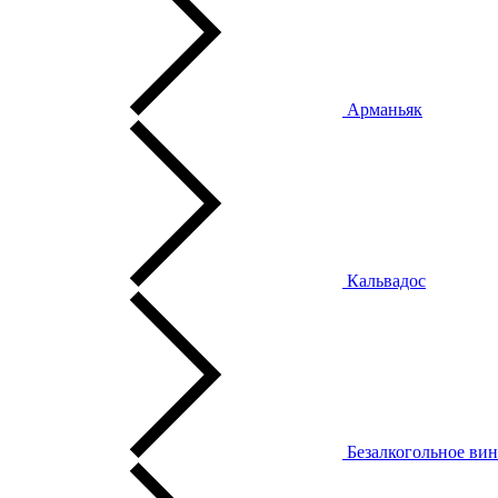
Арманьяк
Кальвадос
Безалкогольное ви