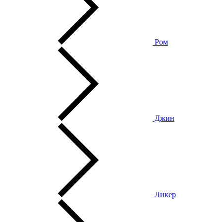
Ром
Джин
Ликер