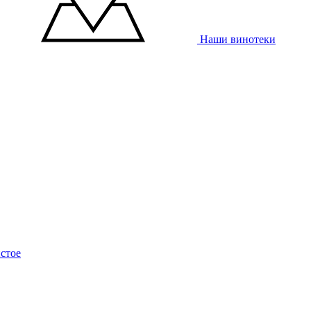
Наши винотеки
стое