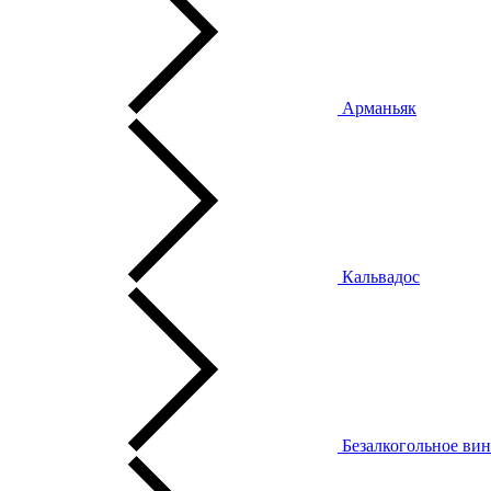
Арманьяк
Кальвадос
Безалкогольное ви