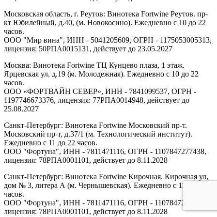
Московская область, г. Реутов: Винотека Fortwine Реутов. пр-
кт Юбилейный, д.40, (м. Новокосино). Ежедневно с 10 до 22
часов.
ООО "Мир вина", ИНН - 5041205609, ОГРН - 1175053005313,
лицензия: 50РПА0015131, действует до 23.05.2027
Москва: Винотека Fortwine ТЦ Кунцево плаза, 1 этаж.
Ярцевская ул, д.19 (м. Молодежная). Ежедневно с 10 до 22
часов.
ООО «ФОРТВАЙН СЕВЕР», ИНН - 7841099537, ОГРН -
1197746673376, лицензия: 77РПА0014948, действует до
25.08.2027
Санкт-Петербург: Винотека Fortwine Московский пр-т.
Московский пр-т, д.37/1 (м. Технологический институт).
Ежедневно с 11 до 22 часов.
ООО "Фортуна", ИНН - 7811471116, ОГРН - 1107847277438,
лицензия: 78РПА0001101, действует до 8.11.2028
Санкт-Петербург: Винотека Fortwine Кирочная. Кирочная ул,
дом № 3, литера А (м. Чернышевская). Ежедневно с 11 до 22
часов.
ООО "Фортуна", ИНН - 7811471116, ОГРН - 1107847277438,
лицензия: 78РПА0001101, действует до 8.11.2028