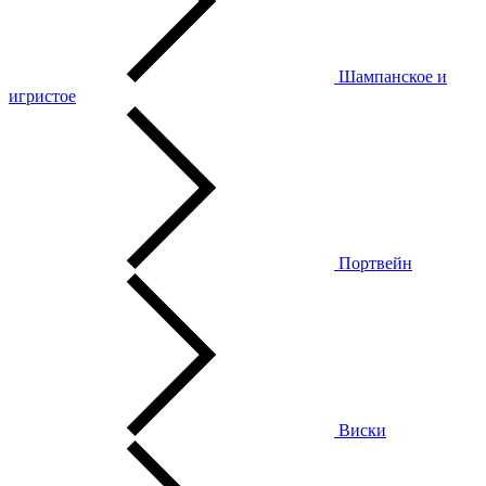
Шампанское и
игристое
Портвейн
Виски