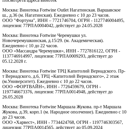
Посмотреть адреса винотек
Москва: Винотека Fortwine Outlet Нагатинская. Варшавское
ш., д.36 (м. Нагатинская). Ежедневно с 10 до 23 часов.
ООО "Фортуна", ИНН – 7721746704, ОГРН - 1127746004495,
лицензия: 77РПА0004042, действует до 24.05.2028
Москва: Винотека Fortwine Черемушки ул.
Новочеремушкинская, д.15/29. (м. Академическая).
Ежедневно с 10 до 22 часов.
ООО «Массандра Черемушки», ИНН - 7727816122, ОГРН -
1137746914997, лицензия: 77РПА0009293, действует до
05.12.2028 г.
Москва: Винотека Fortwine ТРЦ Капитолий Вернадского. Пр-
т Вернадского, д.6, ТРЦ «Капитолий Вернадского», 2 этаж
(м.Университет). Ежедневно с 10 до 22 часов.
ООО «ФОРТВАЙН», ИНН - 7726459679, ОГРН -
1197746673376, лицензия: 77РПА0014948, действует до
26.05.2028
Москва: Винотека Fortwine Маршала Жукова. пр-т Маршала
Жукова, д.39, корп.1 (м. Народное ополчение). Ежедневно с 10
до 23 часов.
ООО «Харвест», ИНН - 7734424768, ОГРН - 1197746303567,
лицензия: 77РПА0014565, действует до 05.09.2024