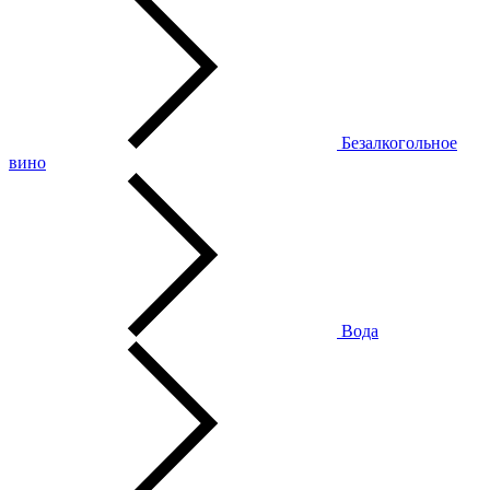
Безалкогольное
вино
Вода