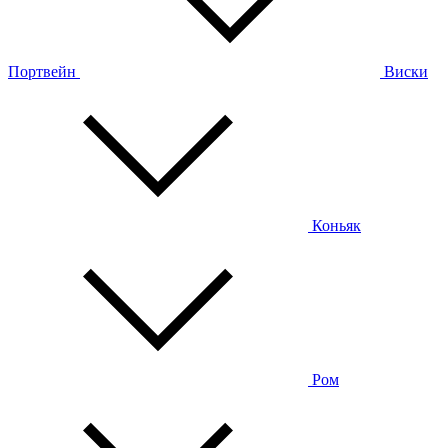
Портвейн
Виски
Коньяк
Ром