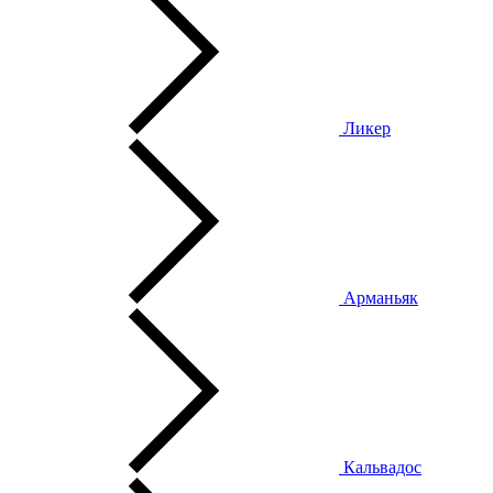
Ликер
Арманьяк
Кальвадос