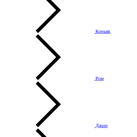
Коньяк
Ром
Джин