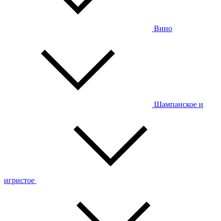
Вино
Шампанское и
игристое