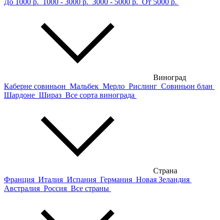
До 1000 р.
1000 - 3000 р.
3000 - 5000 р.
От 5000 р.
Виноград
Каберне совиньон
Мальбек
Мерло
Рислинг
Совиньон блан
Шардоне
Шираз
Все сорта винограда
Страна
Франция
Италия
Испания
Германия
Новая Зеландия
Австралия
Россия
Все страны