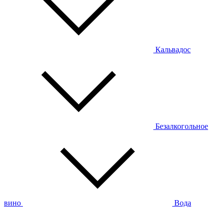
Кальвадос
Безалкогольное
вино
Вода