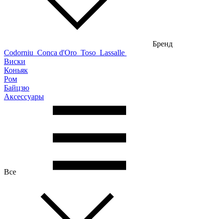
Бренд
Codorniu
Conca d'Oro
Toso
Lassalle
Виски
Коньяк
Ром
Байцзю
Аксессуары
Все