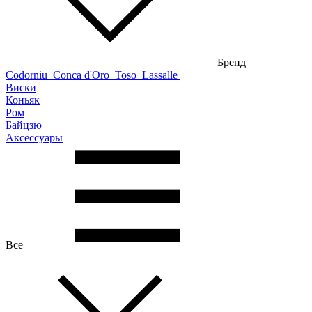
Бренд
Codorniu
Conca d'Oro
Toso
Lassalle
Виски
Коньяк
Ром
Байцзю
Аксессуары
Все