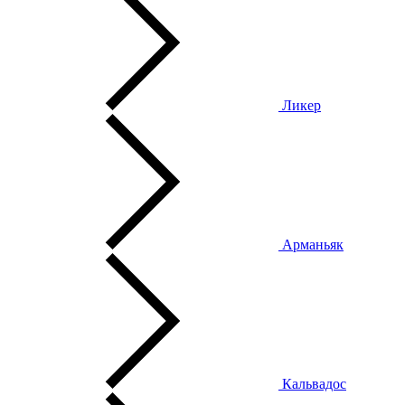
Ликер
Арманьяк
Кальвадос