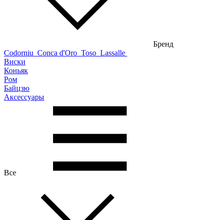
Бренд
Codorniu
Conca d'Oro
Toso
Lassalle
Виски
Коньяк
Ром
Байцзю
Аксессуары
Все