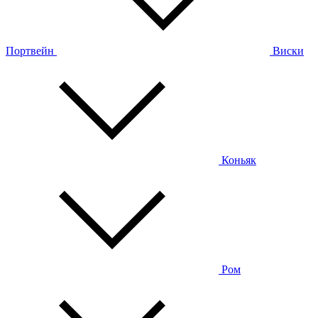
Портвейн
Виски
Коньяк
Ром