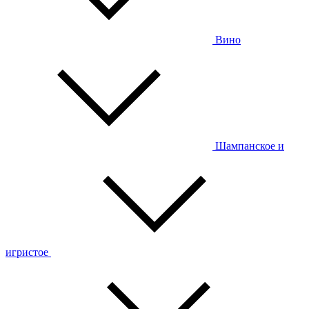
Вино
Шампанское и
игристое