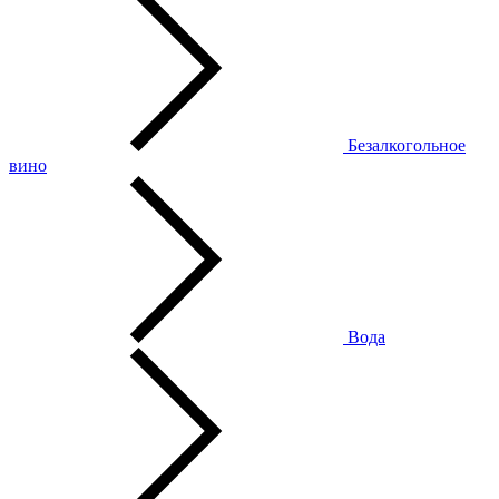
Безалкогольное
вино
Вода