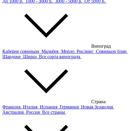
До 1000 р.
1000 - 3000 р.
3000 - 5000 р.
От 5000 р.
Виноград
Каберне совиньон
Мальбек
Мерло
Рислинг
Совиньон блан
Шардоне
Шираз
Все сорта винограда
Страна
Франция
Италия
Испания
Германия
Новая Зеландия
Австралия
Россия
Все страны