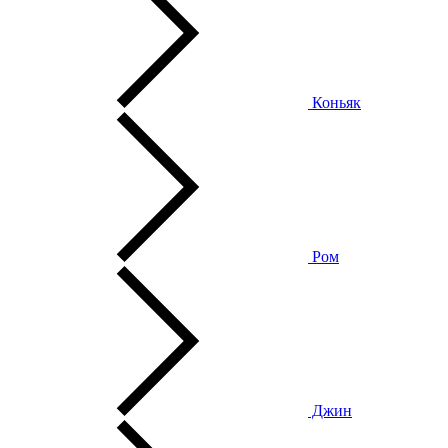
Коньяк
Ром
Джин