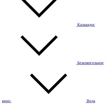
Кальвадос
Безалкогольное
вино
Вода