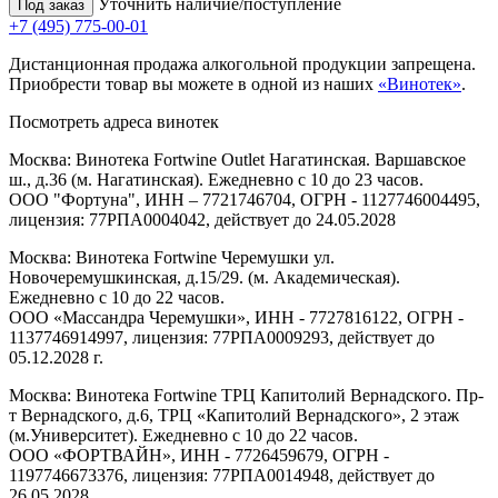
Уточнить наличие/поступление
Под заказ
+7 (495) 775-00-01
Дистанционная продажа алкогольной продукции запрещена.
Приобрести товар вы можете в одной из наших
«Винотек»
.
Посмотреть адреса винотек
Москва: Винотека Fortwine Outlet Нагатинская. Варшавское
ш., д.36 (м. Нагатинская). Ежедневно с 10 до 23 часов.
ООО "Фортуна", ИНН – 7721746704, ОГРН - 1127746004495,
лицензия: 77РПА0004042, действует до 24.05.2028
Москва: Винотека Fortwine Черемушки ул.
Новочеремушкинская, д.15/29. (м. Академическая).
Ежедневно с 10 до 22 часов.
ООО «Массандра Черемушки», ИНН - 7727816122, ОГРН -
1137746914997, лицензия: 77РПА0009293, действует до
05.12.2028 г.
Москва: Винотека Fortwine ТРЦ Капитолий Вернадского. Пр-
т Вернадского, д.6, ТРЦ «Капитолий Вернадского», 2 этаж
(м.Университет). Ежедневно с 10 до 22 часов.
ООО «ФОРТВАЙН», ИНН - 7726459679, ОГРН -
1197746673376, лицензия: 77РПА0014948, действует до
26.05.2028