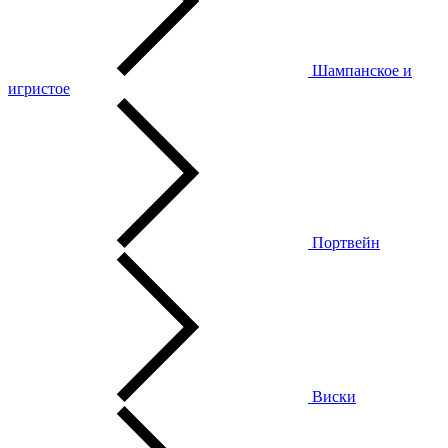
Шампанское и
игристое
Портвейн
Виски