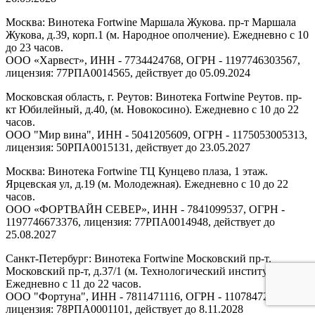
Москва: Винотека Fortwine Маршала Жукова. пр-т Маршала
Жукова, д.39, корп.1 (м. Народное ополчение). Ежедневно с 10
до 23 часов.
ООО «Харвест», ИНН - 7734424768, ОГРН - 1197746303567,
лицензия: 77РПА0014565, действует до 05.09.2024
Московская область, г. Реутов: Винотека Fortwine Реутов. пр-
кт Юбилейный, д.40, (м. Новокосино). Ежедневно с 10 до 22
часов.
ООО "Мир вина", ИНН - 5041205609, ОГРН - 1175053005313,
лицензия: 50РПА0015131, действует до 23.05.2027
Москва: Винотека Fortwine ТЦ Кунцево плаза, 1 этаж.
Ярцевская ул, д.19 (м. Молодежная). Ежедневно с 10 до 22
часов.
ООО «ФОРТВАЙН СЕВЕР», ИНН - 7841099537, ОГРН -
1197746673376, лицензия: 77РПА0014948, действует до
25.08.2027
Санкт-Петербург: Винотека Fortwine Московский пр-т.
Московский пр-т, д.37/1 (м. Технологический институт).
Ежедневно с 11 до 22 часов.
ООО "Фортуна", ИНН - 7811471116, ОГРН - 1107847277438,
лицензия: 78РПА0001101, действует до 8.11.2028