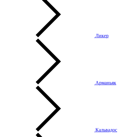
Ликер
Арманьяк
Кальвадос