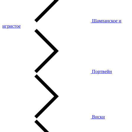
Шампанское и
игристое
Портвейн
Виски