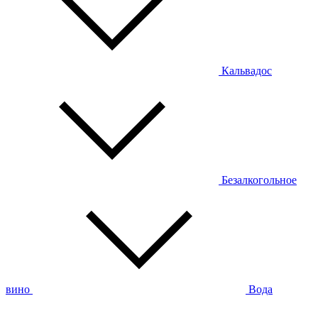
Кальвадос
Безалкогольное
вино
Вода