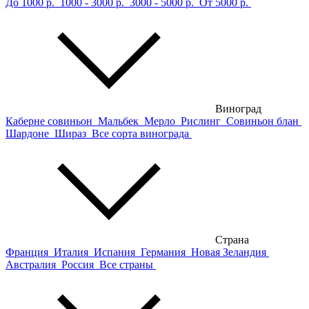
До 1000 р.
1000 - 3000 р.
3000 - 5000 р.
От 5000 р.
Виноград
Каберне совиньон
Мальбек
Мерло
Рислинг
Совиньон блан
Шардоне
Шираз
Все сорта винограда
Страна
Франция
Италия
Испания
Германия
Новая Зеландия
Австралия
Россия
Все страны