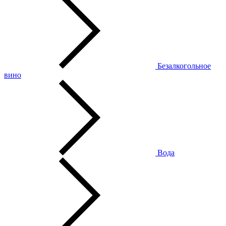
Безалкогольное
вино
Вода