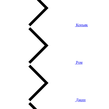
Коньяк
Ром
Джин