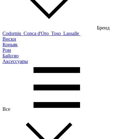
Бренд
Codorniu
Conca d'Oro
Toso
Lassalle
Виски
Коньяк
Ром
Байцзю
Аксессуары
Все