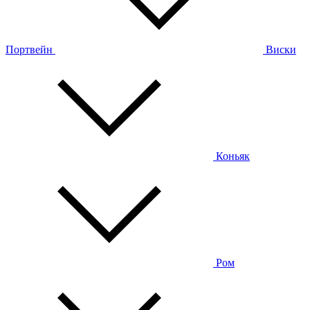
Портвейн
Виски
Коньяк
Ром