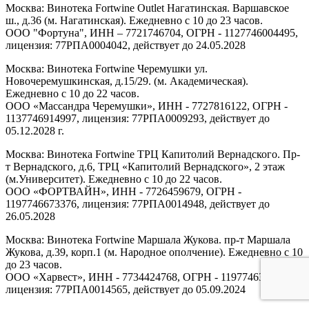
Москва: Винотека Fortwine Outlet Нагатинская. Варшавское
ш., д.36 (м. Нагатинская). Ежедневно с 10 до 23 часов.
ООО "Фортуна", ИНН – 7721746704, ОГРН - 1127746004495,
лицензия: 77РПА0004042, действует до 24.05.2028
Москва: Винотека Fortwine Черемушки ул.
Новочеремушкинская, д.15/29. (м. Академическая).
Ежедневно с 10 до 22 часов.
ООО «Массандра Черемушки», ИНН - 7727816122, ОГРН -
1137746914997, лицензия: 77РПА0009293, действует до
05.12.2028 г.
Москва: Винотека Fortwine ТРЦ Капитолий Вернадского. Пр-
т Вернадского, д.6, ТРЦ «Капитолий Вернадского», 2 этаж
(м.Университет). Ежедневно с 10 до 22 часов.
ООО «ФОРТВАЙН», ИНН - 7726459679, ОГРН -
1197746673376, лицензия: 77РПА0014948, действует до
26.05.2028
Москва: Винотека Fortwine Маршала Жукова. пр-т Маршала
Жукова, д.39, корп.1 (м. Народное ополчение). Ежедневно с 10
до 23 часов.
ООО «Харвест», ИНН - 7734424768, ОГРН - 1197746303567,
лицензия: 77РПА0014565, действует до 05.09.2024