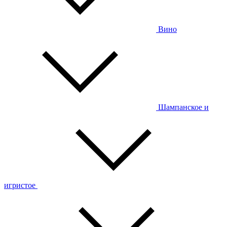
Вино
Шампанское и
игристое