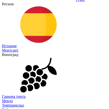
Регион
Испания
Монтсант
Виноград
Гарнача тинта
Мерло
Темпранильо