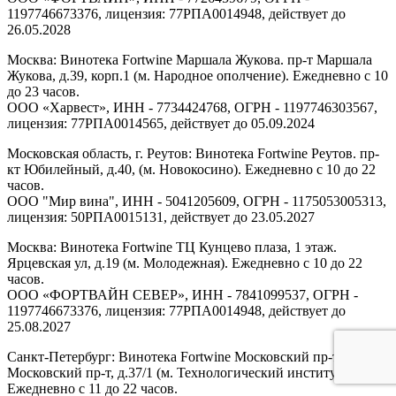
1197746673376, лицензия: 77РПА0014948, действует до
26.05.2028
Москва: Винотека Fortwine Маршала Жукова. пр-т Маршала
Жукова, д.39, корп.1 (м. Народное ополчение). Ежедневно с 10
до 23 часов.
ООО «Харвест», ИНН - 7734424768, ОГРН - 1197746303567,
лицензия: 77РПА0014565, действует до 05.09.2024
Московская область, г. Реутов: Винотека Fortwine Реутов. пр-
кт Юбилейный, д.40, (м. Новокосино). Ежедневно с 10 до 22
часов.
ООО "Мир вина", ИНН - 5041205609, ОГРН - 1175053005313,
лицензия: 50РПА0015131, действует до 23.05.2027
Москва: Винотека Fortwine ТЦ Кунцево плаза, 1 этаж.
Ярцевская ул, д.19 (м. Молодежная). Ежедневно с 10 до 22
часов.
ООО «ФОРТВАЙН СЕВЕР», ИНН - 7841099537, ОГРН -
1197746673376, лицензия: 77РПА0014948, действует до
25.08.2027
Санкт-Петербург: Винотека Fortwine Московский пр-т.
Московский пр-т, д.37/1 (м. Технологический институт).
Ежедневно с 11 до 22 часов.