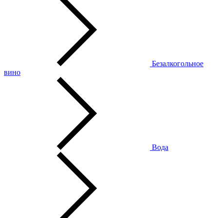
Безалкогольное
вино
Вода