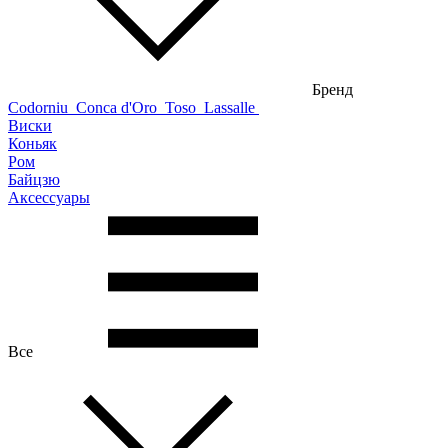
Бренд
Codorniu
Conca d'Oro
Toso
Lassalle
Виски
Коньяк
Ром
Байцзю
Аксессуары
Все