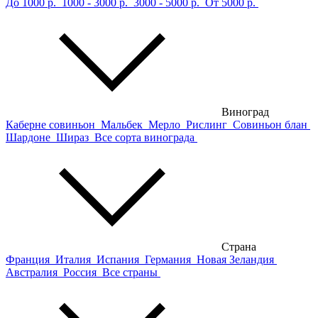
До 1000 р.
1000 - 3000 р.
3000 - 5000 р.
От 5000 р.
Виноград
Каберне совиньон
Мальбек
Мерло
Рислинг
Совиньон блан
Шардоне
Шираз
Все сорта винограда
Страна
Франция
Италия
Испания
Германия
Новая Зеландия
Австралия
Россия
Все страны