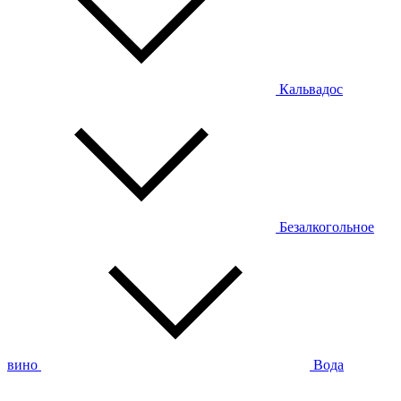
Кальвадос
Безалкогольное
вино
Вода