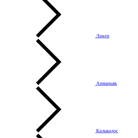
Ликер
Арманьяк
Кальвадос