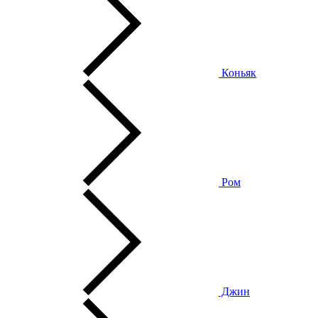
Коньяк
Ром
Джин