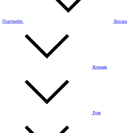
Портвейн
Виски
Коньяк
Ром