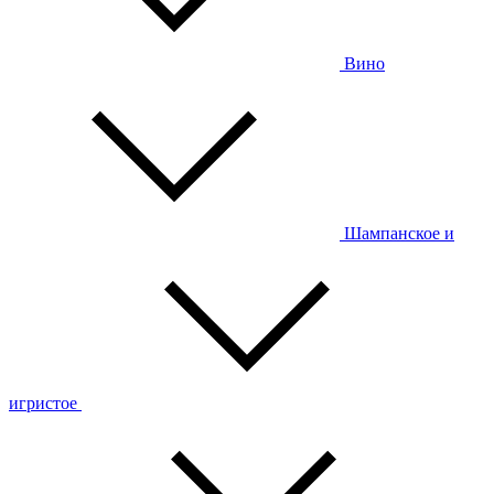
Вино
Шампанское и
игристое