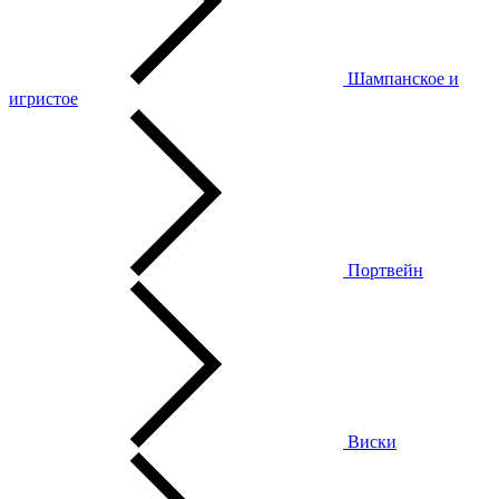
Шампанское и
игристое
Портвейн
Виски